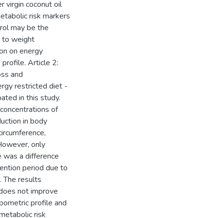
 virgin coconut oil
metabolic risk markers
trol may be the
d to weight
ion on energy
rofile. Article 2:
oss and
rgy restricted diet -
ted in this study.
 concentrations of
duction in body
circumference,
 However, only
e was a difference
ention period due to
. The results
l does not improve
opometric profile and
ometabolic risk