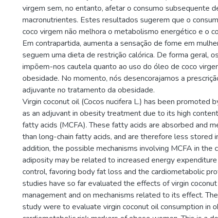
virgem sem, no entanto, afetar o consumo subsequente de
macronutrientes. Estes resultados sugerem que o consumo
coco virgem não melhora o metabolismo energético e o c
Em contrapartida, aumenta a sensação de fome em mulhe
seguem uma dieta de restrição calórica. De forma geral, o
impõem-nos cautela quanto ao uso do óleo de coco virge
obesidade. No momento, nós desencorajamos a prescriçã
adjuvante no tratamento da obesidade.
Virgin coconut oil (Cocos nucifera L.) has been promoted 
as an adjuvant in obesity treatment due to its high conte
fatty acids (MCFA). These fatty acids are absorbed and m
than long-chain fatty acids, and are therefore less stored i
addition, the possible mechanisms involving MCFA in the c
adiposity may be related to increased energy expenditure
control, favoring body fat loss and the cardiometabolic pr
studies have so far evaluated the effects of virgin coconu
management and on mechanisms related to its effect. The 
study were to evaluate virgin coconut oil consumption in o