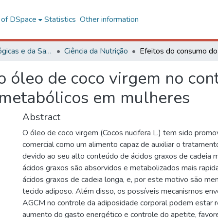
l of DSpace
Statistics
Other information
Ciências Biológicas e da Saúde
Ciência da Nutrição
o óleo de coco virgem no con
ometabólicos em mulheres
Abstract
O óleo de coco virgem (Cocos nucifera L.) tem sido promo
comercial como um alimento capaz de auxiliar o tratamen
devido ao seu alto conteúdo de ácidos graxos de cadeia
ácidos graxos são absorvidos e metabolizados mais rapi
ácidos graxos de cadeia longa, e, por este motivo são m
tecido adiposo. Além disso, os possíveis mecanismos env
AGCM no controle da adiposidade corporal podem estar r
aumento do gasto energético e controle do apetite, favo