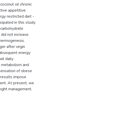
coconut oil chronic
ive appetitive
gy restricted diet -
ipated in this study.
d carbohydrate
 did not increase
thermogenesis.
er after virgin
subsequent energy
at daily
gy metabolism and
 sensation of obese
e results impose
ment. At present, we
 weight management.