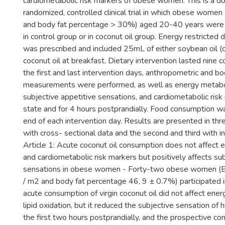
cardiometabolic risk markers of obese women. This is a do
randomized, controlled clinical trial in which obese wom
and body fat percentage > 30%) aged 20-40 years were 
in control group or in coconut oil group. Energy restricted 
was prescribed and included 25mL of either soybean oil (co
coconut oil at breakfast. Dietary intervention lasted nine 
the first and last intervention days, anthropometric and b
measurements were performed, as well as energy metabo
subjective appetitive sensations, and cardiometabolic risk
state and for 4 hours postprandially. Food consumption w
end of each intervention day. Results are presented in three
with cross- sectional data and the second and third with in
Article 1: Acute coconut oil consumption does not affect 
and cardiometabolic risk markers but positively affects su
sensations in obese women - Forty-two obese women (B
/ m2 and body fat percentage 46, 9 ± 0.7%) participated i
acute consumption of virgin coconut oil did not affect ene
lipid oxidation, but it reduced the subjective sensation of h
the first two hours postprandially, and the prospective c