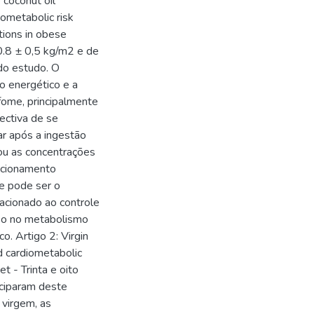
 coconut oil
ometabolic risk
tions in obese
.8 ± 0,5 kg/m2 e de
do estudo. O
o energético e a
 fome, principalmente
ectiva de se
r após a ingestão
ou as concentrações
uncionamento
e pode ser o
acionado ao controle
eo no metabolismo
o. Artigo 2: Virgin
d cardiometabolic
t - Trinta e oito
iciparam deste
virgem, as