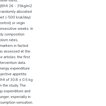
uble-blind,
en (BMI 26 - 35kg/m2
randomly allocated
diet (-500 kcal/day)
ntrol) or virgin
consecutive weeks. In
ody composition
lism rates,
 markers in fasted
as assessed at the
 articles: the first
tervention data.
energy expenditure
bjective appetite
MI of 30.8 ± 0.5 kg
n the study. The
rgy expenditure and
unger, especially in
onsumption sensation.