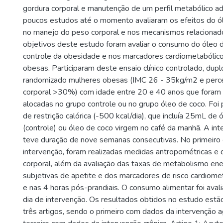
gordura corporal e manutenção de um perfil metabólico 
poucos estudos até o momento avaliaram os efeitos do ó
no manejo do peso corporal e nos mecanismos relacionado
objetivos deste estudo foram avaliar o consumo do óleo 
controle da obesidade e nos marcadores cardiometabólic
obesas. Participaram deste ensaio clínico controlado, dup
randomizado mulheres obesas (IMC 26 - 35kg/m2 e perce
corporal >30%) com idade entre 20 e 40 anos que foram
alocadas no grupo controle ou no grupo óleo de coco. Foi 
de restrição calórica (-500 kcal/dia), que incluía 25mL de 
(controle) ou óleo de coco virgem no café da manhã. A int
teve duração de nove semanas consecutivas. No primeiro 
intervenção, foram realizadas medidas antropométricas e
corporal, além da avaliação das taxas de metabolismo en
subjetivas de apetite e dos marcadores de risco cardiome
e nas 4 horas pós-prandiais. O consumo alimentar foi avali
dia de intervenção. Os resultados obtidos no estudo est
três artigos, sendo o primeiro com dados da intervenção 