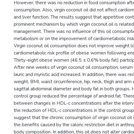
However, there was no reduction in food consumption after
consumption. Also, virgin coconut oil did not affect cardio
and liver function. The results suggest that appetitive con
prominent mechanism by which virgin coconut oil is relate
management. There was no influence of this oil consumpt
metabolism or on the improvement of cardiometabolic risk p
Virgin coconut oil consumption does not improve weight l
cardiometabolic risk profile of obese women following ene
Thirty-eight obese women (46.5 ± 0.6% body fat) participa
After nine weeks of virgin coconut oil consumption, serum
lauric and myristic acid increased. In addition, there was re
weight, BMI, waist circumference, hip, neck, thigh and arm 
sagittal abdominal diameter and body fat in both groups.
control group reduced the percentage of android fat. Ther
between changes in HDL-c concentrations after the interv
the reduction of HDL-c concentrations in the control group
suggest that the chronic consumption of virgin coconut oi
the benefits caused by the caloric restriction diet in anthr
body composition. In addition, this oil does not alter cardi