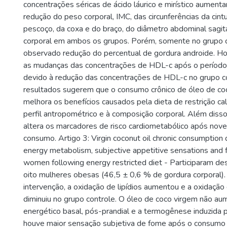
concentrações séricas de ácido láurico e mirístico aument
redução do peso corporal, IMC, das circunferências da cintu
pescoço, da coxa e do braço, do diâmetro abdominal sagit
corporal em ambos os grupos. Porém, somente no grupo c
observado redução do percentual de gordura androide. Ho
as mudanças das concentrações de HDL-c após o período
devido à redução das concentrações de HDL-c no grupo c
resultados sugerem que o consumo crônico de óleo de co
melhora os benefícios causados pela dieta de restrição ca
perfil antropométrico e à composição corporal. Além disso
altera os marcadores de risco cardiometabólico após no
consumo. Artigo 3: Virgin coconut oil chronic consumption
energy metabolism, subjective appetitive sensations and 
women following energy restricted diet - Participaram des
oito mulheres obesas (46,5 ± 0,6 % de gordura corporal)
intervenção, a oxidação de lipídios aumentou e a oxidação
diminuiu no grupo controle. O óleo de coco virgem não a
energético basal, pós-prandial e a termogênese induzida p
houve maior sensação subjetiva de fome após o consumo