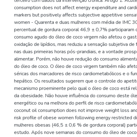
terceiro com dados da intervenção crônica. Artigo 1: Acute
consumption does not affect energy expenditure and cardi
markers but positively affects subjective appetitive sensa
women - Quarenta e duas mulheres com média de IMC 30
percentual de gordura corporal 46,9 ± 0,7% participaram 
consumo agudo do óleo de coco virgem não afetou o gast
oxidação de lipídios, mas reduziu a sensação subjetiva de
nas duas primeiras horas pós-prandiais, e a vontade prosp
alimentar. Porém, não houve redução do consumo alimenta
do óleo de coco. O óleo de coco virgem também não afet
séricas dos marcadores de risco cardiometabólicos e o f
hepático. Os resultados sugerem que o controle do apetit
mecanismo proeminente pelo qual o óleo de coco está rel
da obesidade. Não houve influência do consumo deste ól
energético ou na melhora do perfil de risco cardiometabólic
coconut oil consumption does not improve weight loss an
risk profile of obese women following energy restricted die
mulheres obesas (46,5 ± 0,6 % de gordura corporal) part
estudo. Após nove semanas do consumo do óleo de coco 