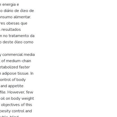
 energia e
 diário de óleo de
onsumo alimentar.
res obesas que
s resultados
m no tratamento da
o deste óleo como
by commercial media
nt of medium-chain
etabolized faster
n adipose tissue. In
ontrol of body
 and appetite
ofile. However, few
t oil on body weight
objectives of this
besity control and