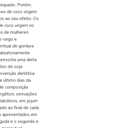
adequado. Porém,
leo de coco virgem
s ao seu efeito. Os
de coco virgem no
os de mulheres
lo-cego e
ntual de gordura
 aleatoriamente
prescrita uma dieta
óleo de soja
ervenção dietética
e último dias da
 de composição
ergético, sensações
tabólicos, em jejum
ado ao final de cada
ão apresentados em
aguda e o segundo e