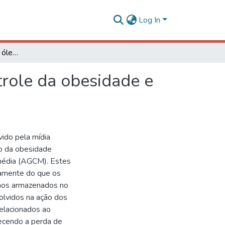
Log In
Efeitos do consumo do óleo de coco virgem no controle da obesidade e de marcadores cardiometabólicos em mulheres
trole da obesidade e
vido pela mídia
to da obesidade
 média (AGCM). Estes
damente do que os
enos armazenados no
olvidos na ação dos
elacionados ao
recendo a perda de