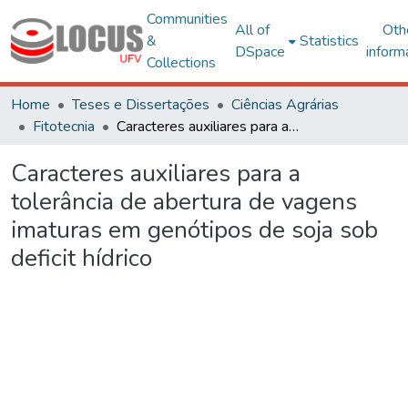
Communities
All of
Oth
&
Statistics
DSpace
inform
Collections
Home
Teses e Dissertações
Ciências Agrárias
Fitotecnia
Caracteres auxiliares para a tolerância de abertura de vagens imaturas em genótipos de soja sob deficit hídrico
Caracteres auxiliares para a
tolerância de abertura de vagens
imaturas em genótipos de soja sob
deficit hídrico