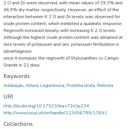
2 O and Zn were observed, with mean values of 29.3% and
46.9% dry matter, respectively. However, an effect of the
interaction between K 2 O and Zn levels was observed for
crude protein content, which exhibited a quadratic response.
Regrowth increased linearly with increasing K 2 O levels.
Although the highest crude protein content was obtained at
zero levels of potassium and zinc, potassium fertilization is
advantageous
since it increases the regrowth of Stylosanthes cv. Campo
Grande in 21 days.
Keywords
Adubação
,
Altura
,
Leguminosa
,
Proteína bruta
,
Rebrota
URI
http://dx.doi.org/10.17523/bia.v72n3p234
http://www.locus.ufv.br/handle/123456789/17641
Collections