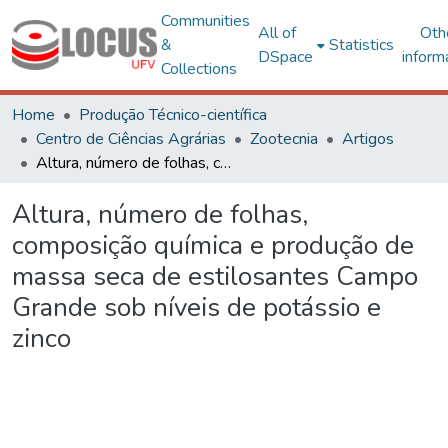
Communities
All of
Oth
&
Statistics
DSpace
inform
Collections
Home
Produção Técnico-científica
Centro de Ciências Agrárias
Zootecnia
Artigos
Altura, número de folhas, composição química e produção de massa seca de estilosantes Campo Grande sob níveis de potássio e zinco
Altura, número de folhas,
composição química e produção de
massa seca de estilosantes Campo
Grande sob níveis de potássio e
zinco