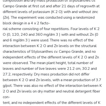
composition and dry mass production of Stylosanthes cv.
Campo Grande at first cut and after 21 days of regrowth at
different levels of potassium (K 2 O) with and without zinc
(Zn). The experiment was conducted using a randomized
block design in a 4 x 2 facto-
rial scheme consisting of four repetitions. Four levels of K 2
O (0, 120, 240 and 360 mg/dm 3 ) with and without Zn (0
and 6 mg/dm 3 ) were used. There was no effect of the
interaction between K 2 O and Zn levels on the structural
characteristics of Stylosanthes cv. Campo Grande, and no
independent effects of the different levels of K 2 O and Zn
were observed. The mean plant height, total number of
leaves and number of live leaves were 21.2 cm, 30.2 and
27.2, respectively. Dry mass production did not differ
between K 2 O and Zn levels, with a mean production of 3.7
g/pot. There was also no effect of the interaction between K
2 O and Zn levels on dry matter and neutral detergent fiber
con-
tent, and no independent effects of the different levels of K