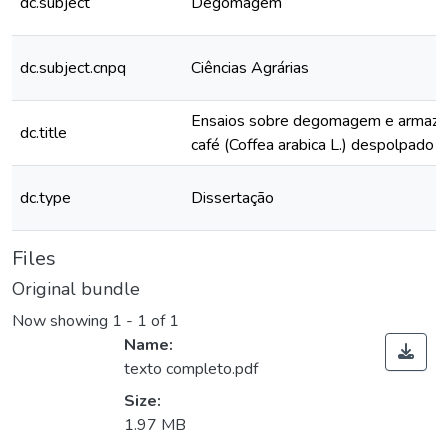
dc.subject
Degomagem
dc.subject.cnpq
Ciências Agrárias
Ensaios sobre degomagem e armaz
dc.title
café (Coffea arabica L.) despolpado
dc.type
Dissertação
Files
Original bundle
Now showing
1 - 1 of 1
Name:
texto completo.pdf
Size:
1.97 MB