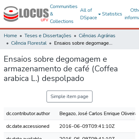
Communities
All of
Oth
&
Statistics
DSpace
inform
Collections
Home
Teses e Dissertações
Ciências Agrárias
Ciência Florestal
Ensaios sobre degomagem e armazenamento de café (Coffea arabica L.) despolpado
Ensaios sobre degomagem e
armazenamento de café (Coffea
arabica L.) despolpado
Simple item page
dc.contributor.author
Begazo, José Carlos Enrique Oliveira
dc.date.accessioned
2016-06-09T09:41:10Z