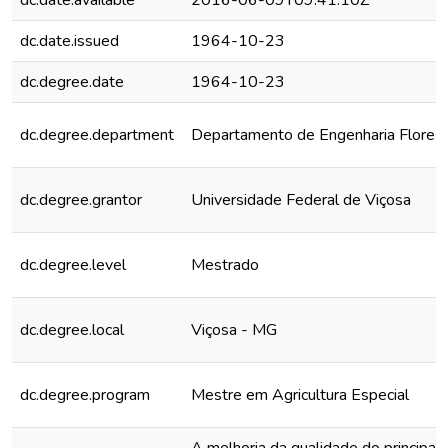
dc.date.available
2016-06-09T09:41:10Z
dc.date.issued
1964-10-23
dc.degree.date
1964-10-23
dc.degree.department
Departamento de Engenharia Florest
dc.degree.grantor
Universidade Federal de Viçosa
dc.degree.level
Mestrado
dc.degree.local
Viçosa - MG
dc.degree.program
Mestre em Agricultura Especial