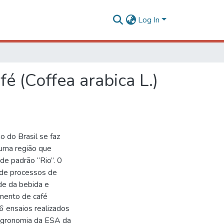
Log In
 (Coffea arabica L.)
o do Brasil se faz
 uma região que
de padrão “Rio”. 0
a de processos de
e da bebida e
mento de café
6 ensaios realizados
gronomia da ESA da