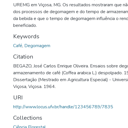
UREMG em Viçosa, MG. Os resultados mostraram que não 
dos processos de degomagem e do tempo de armazenam
da bebida e que o tempo de degomagem influência o ren
beneficiado.
Keywords
Café
,
Degomagem
Citation
BEGAZO, José Carlos Enrique Oliveira. Ensaios sobre d
armazenamento de café (Coffea arabica L.) despolpado. 19
Dissertação (Mestrado em Agricultura Especial) - Univer
Viçosa, Viçosa. 1964.
URI
http://www.locus.ufv.br/handle/123456789/7835
Collections
Ciência Florestal