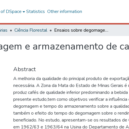
l of DSpace
Statistics
Other information
rias
Ciência Florestal
Ensaios sobre degomagem e armazenamento de café (Coffea arabica L.) despolpado
gem e armazenamento de café
Abstract
A melhoria da qualidade do principal produto de exportaçã
necessária. A Zona da Mata do Estado de Minas Gerais é
produz cafés de qualidade inferior predominando a bebida 
presente estudo,tem como objetivos verificar a influênci
degomagem e tempo do armazenamento sobre a qualidad
também o efeito do tempo do degomagem sobre o rendi
beneficiado. No estudo, apresentam-se os resultados de 
em 1962/63 e 1963/64 na Usina do Departamento de A