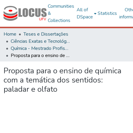
Communities
All of
Oth
&
Statistics
DSpace
inform
Collections
Home
Teses e Dissertações
Ciências Exatas e Tecnológicas
Química - Mestrado Profissional
Proposta para o ensino de química com a temática dos sentidos: paladar e olfato
Proposta para o ensino de química
com a temática dos sentidos:
paladar e olfato