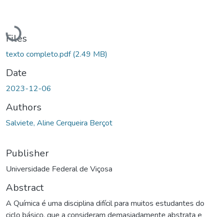
Loading...
Files
texto completo.pdf
(2.49 MB)
Date
2023-12-06
Authors
Salviete, Aline Cerqueira Berçot
Publisher
Universidade Federal de Viçosa
Abstract
A Química é uma disciplina difícil para muitos estudantes do
ciclo básico, que a consideram demasiadamente abstrata e