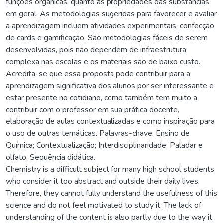
funções orgânicas, quanto as propriedades das substâncias
em geral. As metodologias sugeridas para favorecer e avaliar
a aprendizagem incluem atividades experimentais, confecção
de cards e gamificação. São metodologias fáceis de serem
desenvolvidas, pois não dependem de infraestrutura
complexa nas escolas e os materiais são de baixo custo.
Acredita-se que essa proposta pode contribuir para a
aprendizagem significativa dos alunos por ser interessante e
estar presente no cotidiano, como também tem muito a
contribuir com o professor em sua prática docente,
elaboração de aulas contextualizadas e como inspiração para
o uso de outras temáticas. Palavras-chave: Ensino de
Química; Contextualização; Interdisciplinaridade; Paladar e
olfato; Sequência didática.
Chemistry is a difficult subject for many high school students,
who consider it too abstract and outside their daily lives.
Therefore, they cannot fully understand the usefulness of this
science and do not feel motivated to study it. The lack of
understanding of the content is also partly due to the way it