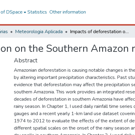
l of DSpace
Statistics
Other information
rias
Meteorologia Aplicada
Impacts of deforestation on the Southern Amazon rainy season
tion on the Southern Amazon 
Abstract
Amazonian deforestation is causing notable changes in the
by altering important precipitation characteristics. Past s
evidence that deforestation may affect the precipitation se
southern Amazonia. This work provides an integrated res
decades of deforestation in southern Amazonia have affec
rainy season. In Chapter 1, I used daily rainfall time series
gauges and a recent yearly 1-km land use dataset coverin
1974 to 2012 to evaluate the effects of the extent of de
different spatial scales on the onset of the rainy season a