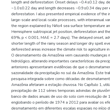
length and deforestation: Onset delays ~0.4±0.12 day, 
~1.0±0.22 day and length decreases ~0.9±0.34 day per 
deforestation. I also presented empirical evidence of the 
large-scale and local-scale processes, with interannual var
the region explained by Niño4 sea surface temperature a
Hemisphere subtropical jet position, deforestation and thei
69%, p < 0.001, MAE = 2.7 days). The delayed onset, ad
shorter length of the rainy season and longer dry spell eve
deforested areas increase the climate risk to agriculture in
O desmatamento da Amazônia vem causando mudanças not
hidrológico, alterando importantes características da preci
anteriores apresentaram evidências de que o desmatamen
sazonalidade da precipitação no sul da Amazônia. Este tr
pesquisa integrada sobre como décadas de desmatamento
Amazônia afetaram a estação chuvosa. No Capítulo 1, utili
precipitação de 112 séries temporais advindas de pluviô
banco de dados anuais de uso do solo com resolução de 
englobando o período de 1974 a 2012 para avaliar os ef
desmatamento em diferentes escalas espaciais no início 