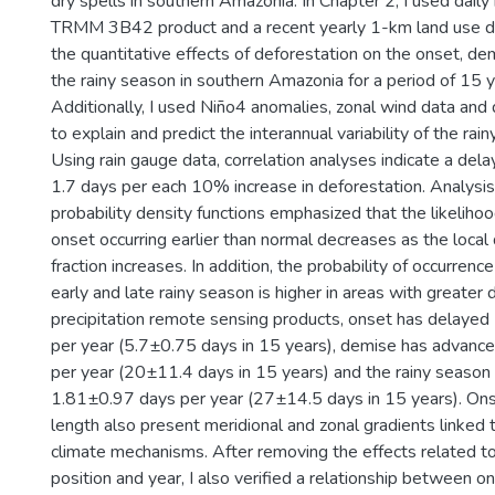
dry spells in southern Amazonia. In Chapter 2, I used daily 
TRMM 3B42 product and a recent yearly 1-km land use d
the quantitative effects of deforestation on the onset, de
the rainy season in southern Amazonia for a period of 15
Additionally, I used Niño4 anomalies, zonal wind data and
to explain and predict the interannual variability of the rai
Using rain gauge data, correlation analyses indicate a dela
1.7 days per each 10% increase in deforestation. Analysis
probability density functions emphasized that the likeliho
onset occurring earlier than normal decreases as the local
fraction increases. In addition, the probability of occurrence
early and late rainy season is higher in areas with greater 
precipitation remote sensing products, onset has delay
per year (5.7±0.75 days in 15 years), demise has advan
per year (20±11.4 days in 15 years) and the rainy season
1.81±0.97 days per year (27±14.5 days in 15 years). On
length also present meridional and zonal gradients linked 
climate mechanisms. After removing the effects related t
position and year, I also verified a relationship between 