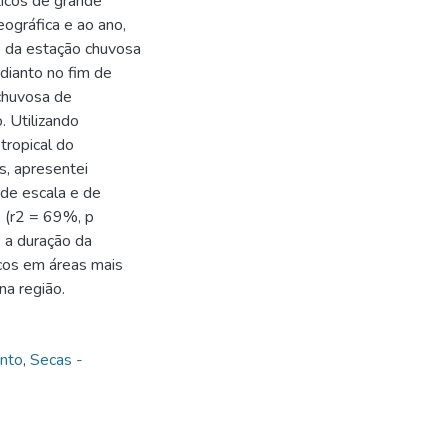
ticos de grande
ográfica e ao ano,
ão da estação chuvosa
dianto no fim de
chuvosa de
 Utilizando
tropical do
s, apresentei
nde escala e de
o (r2 = 69%, p
, a duração da
icos em áreas mais
na região.
nto
,
Secas -