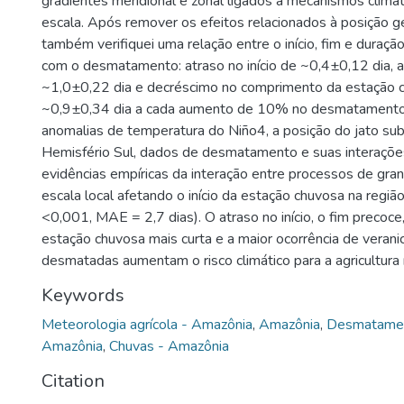
gradientes meridional e zonal ligados a mecanismos climá
escala. Após remover os efeitos relacionados à posição ge
também verifiquei uma relação entre o início, fim e duraç
com o desmatamento: atraso no início de ~0,4±0,12 dia, a
~1,0±0,22 dia e decréscimo no comprimento da estação 
~0,9±0,34 dia a cada aumento de 10% no desmatamento.
anomalias de temperatura do Niño4, a posição do jato sub
Hemisfério Sul, dados de desmatamento e suas interaçõe
evidências empíricas da interação entre processos de gra
escala local afetando o início da estação chuvosa na regiã
<0,001, MAE = 2,7 dias). O atraso no início, o fim precoce
estação chuvosa mais curta e a maior ocorrência de veran
desmatadas aumentam o risco climático para a agricultura 
Keywords
Meteorologia agrícola - Amazônia
,
Amazônia
,
Desmatame
Amazônia
,
Chuvas - Amazônia
Citation