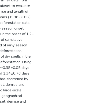
rainfall data from
ataset to evaluate
mise and length of
 years (1998-2012).
 deforestation data
ny season onset.
y in the onset of 1.2–
 of cumulative
od of rainy season
 deforestation
 of dry spells in the
deforestation. Using
ed ∼0.38±0.05 days
ced 1.34±0.76 days
 has shortened by
set, demise and
to large-scale
o geographical
onset, demise and