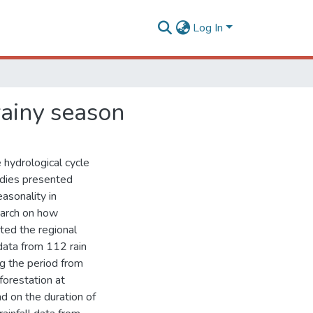
Log In
rainy season
 hydrological cycle
tudies presented
asonality in
earch on how
ted the regional
 data from 112 rain
g the period from
forestation at
nd on the duration of