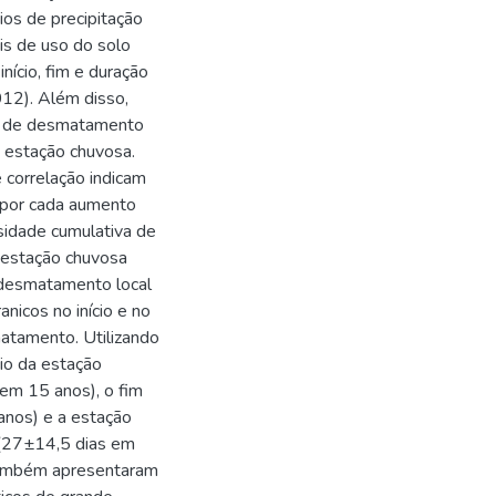
rios de precipitação
s de uso do solo
nício, fim e duração
12). Além disso,
os de desmatamento
da estação chuvosa.
 correlação indicam
s por cada aumento
idade cumulativa de
a estação chuvosa
e desmatamento local
nicos no início e no
atamento. Utilizando
cio da estação
em 15 anos), o fim
anos) e a estação
 (27±14,5 dias em
 também apresentaram