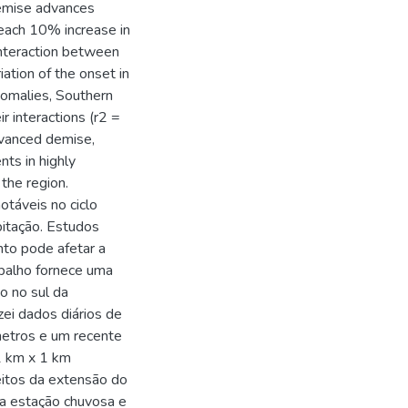
demise advances
each 10% increase in
interaction between
iation of the onset in
nomalies, Southern
r interactions (r2 =
vanced demise,
nts in highly
 the region.
áveis no ciclo
pitação. Estudos
to pode afetar a
abalho fornece uma
 no sul da
zei dados diários de
metros e um recente
1 km x 1 km
eitos da extensão do
da estação chuvosa e