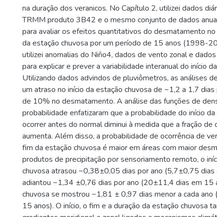
na duração dos veranicos. No Capítulo 2, utilizei dados diá
TRMM produto 3B42 e o mesmo conjunto de dados anuai
para avaliar os efeitos quantitativos do desmatamento no i
da estação chuvosa por um período de 15 anos (1998-20
utilizei anomalias do Niño4, dados de vento zonal e dad
para explicar e prever a variabilidade interanual do início 
Utilizando dados advindos de pluviômetros, as análises de
um atraso no início da estação chuvosa de ~1,2 a 1,7 dia
de 10% no desmatamento. A análise das funções de dens
probabilidade enfatizaram que a probabilidade do início d
ocorrer antes do normal diminui à medida que a fração d
aumenta. Além disso, a probabilidade de ocorrência de vera
fim da estação chuvosa é maior em áreas com maior desm
produtos de precipitação por sensoriamento remoto, o iní
chuvosa atrasou ~0,38±0,05 dias por ano (5,7±0,75 dias 
adiantou ~1,34 ±0,76 dias por ano (20±11,4 dias em 15 
chuvosa se mostrou ~1,81 ± 0,97 dias menor a cada ano
15 anos). O início, o fim e a duração da estação chuvosa