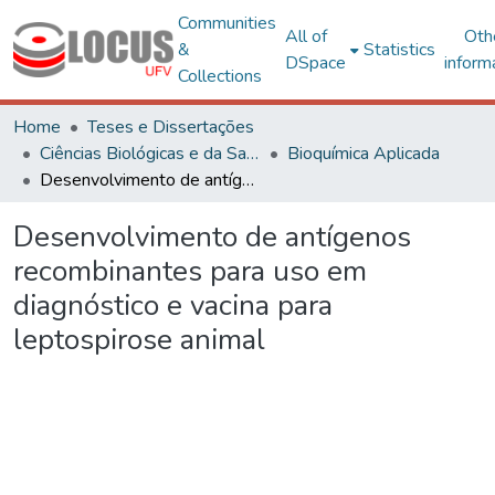
Communities
All of
Oth
&
Statistics
DSpace
inform
Collections
Home
Teses e Dissertações
Ciências Biológicas e da Saúde
Bioquímica Aplicada
Desenvolvimento de antígenos recombinantes para uso em diagnóstico e vacina para leptospirose animal
Desenvolvimento de antígenos
recombinantes para uso em
diagnóstico e vacina para
leptospirose animal