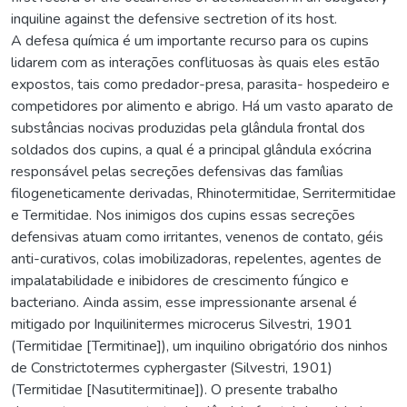
inquiline against the defensive sectretion of its host.
A defesa química é um importante recurso para os cupins
lidarem com as interações conflituosas às quais eles estão
expostos, tais como predador-presa, parasita- hospedeiro e
competidores por alimento e abrigo. Há um vasto aparato de
substâncias nocivas produzidas pela glândula frontal dos
soldados dos cupins, a qual é a principal glândula exócrina
responsável pelas secreções defensivas das famílias
filogeneticamente derivadas, Rhinotermitidae, Serritermitidae
e Termitidae. Nos inimigos dos cupins essas secreções
defensivas atuam como irritantes, venenos de contato, géis
anti-curativos, colas imobilizadoras, repelentes, agentes de
impalatabilidade e inibidores de crescimento fúngico e
bacteriano. Ainda assim, esse impressionante arsenal é
mitigado por Inquilinitermes microcerus Silvestri, 1901
(Termitidae [Termitinae]), um inquilino obrigatório dos ninhos
de Constrictotermes cyphergaster (Silvestri, 1901)
(Termitidae [Nasutitermitinae]). O presente trabalho