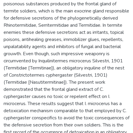
poisonous substances produced by the frontal gland of
termite soldiers, which is the main exocrine gland responsible
for defensive secretions of the phylogenetically derived
Rhinotermitidae, Serritermitidae and Termitidae. In termite
enemies these defensive secretions act as irritants, topical
poisons, antihealing greases, immobilizer glues, repellents,
unpalatability agents and inhibitors of fungal and bacterial
grouwth. Even though, such impressive weaponry is
circumvented by Inquilinitermes microcerus Silvestri, 1901
(Termitidae [Termitinae]), an obligatory inquiline of the nest
of Constrictotermes cyphergaster (Silvestri, 1901)
(Termitidae [Nasutitermitinae]). The present work
demonstrated that the frontal gland extract of C.
cyphergaster causes no toxic or repelent effect on I.
microcerus. These results suggest that I. microcerus has a
detoxication mechanism comparable to that employed by C.
cyphergaster conspecifics to avoid the toxic consequences of
the defensive secretion from their own soldiers. This is the
first record of the occurrence of detoxication in an obligatory