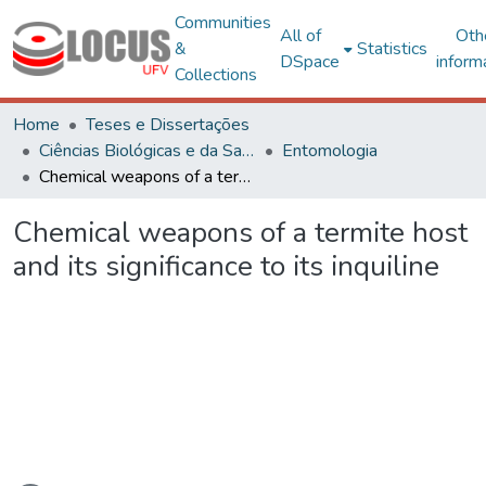
Communities
All of
Oth
&
Statistics
DSpace
inform
Collections
Home
Teses e Dissertações
Ciências Biológicas e da Saúde
Entomologia
Chemical weapons of a termite host and its significance to its inquiline
Chemical weapons of a termite host
and its significance to its inquiline