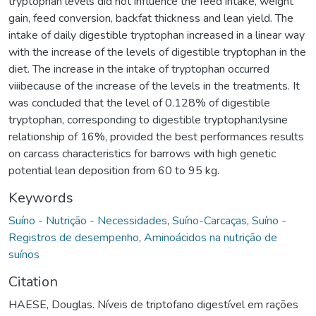
tryptophan levels did not influence the feed intake, weight
gain, feed conversion, backfat thickness and lean yield. The
intake of daily digestible tryptophan increased in a linear way
with the increase of the levels of digestible tryptophan in the
diet. The increase in the intake of tryptophan occurred
viiibecause of the increase of the levels in the treatments. It
was concluded that the level of 0.128% of digestible
tryptophan, corresponding to digestible tryptophan:lysine
relationship of 16%, provided the best performances results
on carcass characteristics for barrows with high genetic
potential lean deposition from 60 to 95 kg.
Keywords
Suíno - Nutrição - Necessidades
,
Suíno-Carcaças
,
Suíno -
Registros de desempenho
,
Aminoácidos na nutrição de
suínos
Citation
HAESE, Douglas. Níveis de triptofano digestível em rações