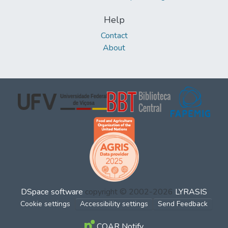
Help
Contact
About
DSpace software
copyright © 2002-2026
LYRASIS
Cookie settings
Accessibility settings
Send Feedback
COAR Notify