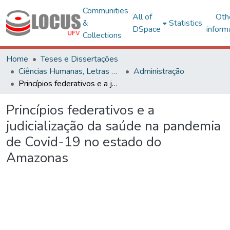
Communities
All of
Oth
&
Statistics
DSpace
inform
Collections
Home
Teses e Dissertações
Ciências Humanas, Letras e Artes
Administração
Princípios federativos e a judicialização da saúde na pandemia de Covid-19 no estado do Amazonas
Princípios federativos e a
judicialização da saúde na pandemia
de Covid-19 no estado do
Amazonas