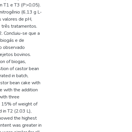
m T1 e T3 (P>0,05).
nitrogênio (6,13 g L-
s valores de pH,
 três tratamentos.
. Concluiu-se que a
 biogás e de
ndo observado
ejetos bovinos.
on of biogas,
estion of castor bean
ated in batch,
astor bean cake with
e with the addition
with three
to 15% of weight of
 in T2 (2.03 L),
 showed the highest
ntent was greater in