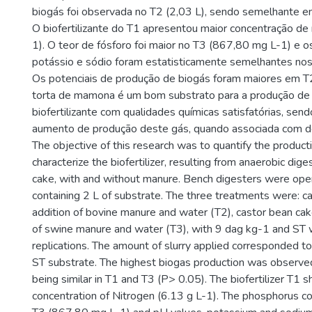
biogás foi observada no T2 (2,03 L), sendo semelhante e
O biofertilizante do T1 apresentou maior concentração de 
1). O teor de fósforo foi maior no T3 (867,80 mg L-1) e o
potássio e sódio foram estatisticamente semelhantes nos
Os potenciais de produção de biogás foram maiores em T2
torta de mamona é um bom substrato para a produção de
biofertilizante com qualidades químicas satisfatórias, se
aumento de produção deste gás, quando associada com d
The objective of this research was to quantify the producti
characterize the biofertilizer, resulting from anaerobic dig
cake, with and without manure. Bench digesters were oper
containing 2 L of substrate. The three treatments were: c
addition of bovine manure and water (T2), castor bean cak
of swine manure and water (T3), with 9 dag kg-1 and ST 
replications. The amount of slurry applied corresponded 
ST substrate. The highest biogas production was observed
being similar in T1 and T3 (P> 0.05). The biofertilizer T1
concentration of Nitrogen (6.13 g L-1). The phosphorus co