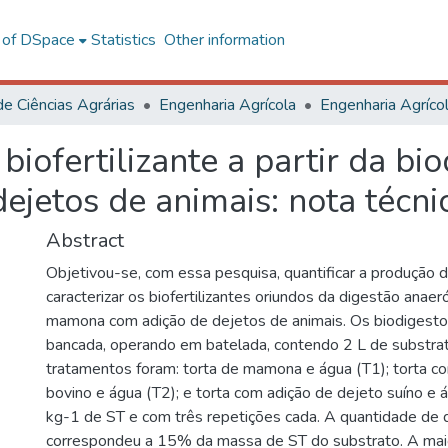
l of DSpace
Statistics
Other information
de Ciências Agrárias
Engenharia Agrícola
iofertilizante a partir da bi
jetos de animais: nota técni
Abstract
Objetivou-se, com essa pesquisa, quantificar a produção 
caracterizar os biofertilizantes oriundos da digestão anaer
mamona com adição de dejetos de animais. Os biodigesto
bancada, operando em batelada, contendo 2 L de substrat
tratamentos foram: torta de mamona e água (T1); torta c
bovino e água (T2); e torta com adição de dejeto suíno e 
kg-1 de ST e com três repetições cada. A quantidade de d
correspondeu a 15% da massa de ST do substrato. A mai