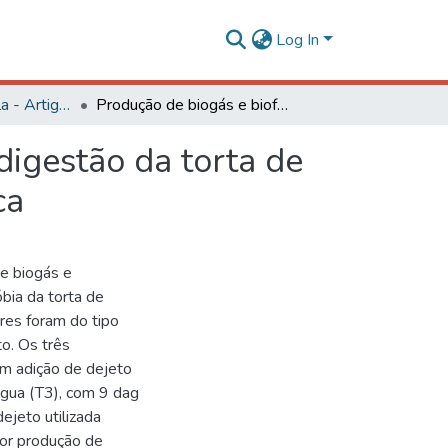
Log In
Engenharia Agrícola - Artigos
Produção de biogás e biofertilizante a partir da biodigestão da torta de mamona com adição dejetos de animais: nota técnica
odigestão da torta de
ca
de biogás e
óbia da torta de
res foram do tipo
o. Os três
om adição de dejeto
água (T3), com 9 dag
ejeto utilizada
or produção de