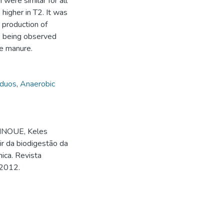
ere similar for all
higher in T2. It was
 production of
s, being observed
le manure.
íduos
,
Anaerobic
 INOUE, Keles
ir da biodigestão da
ica. Revista
 2012.