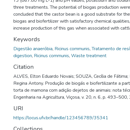
T3 (867.80 mg L-1) and pH values, potassium and sodium w
three treatments. The potential of biogas production were 
concluded that the castor bean is a good substrate for the
biogas and biofertilizer with satisfactory chemical qualitie
increase production of this gas when associated with catt
Keywords
Digestão anaeróbia
,
Ricinus communis
,
Tratamento de res
digestion
,
Ricinus communis
,
Waste treatment
Citation
ALVES, Elton Eduardo Novais; SOUZA, Cecília de Fátima;
Regina Antony. Produção de biogás e biofertilizante a part
torta de mamona com adição dejetos de animais: nota técn
Engenharia na Agricultura, Viçosa, v. 20, n. 6, p. 493–500,
URI
https://locus.ufv.br/handle/123456789/35341
Collections