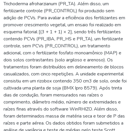
Trichoderma afroharzianum (PR_TA). Além disso, um
fertilizante controle (PR_CONTROL) foi produzido sem
adição de PCVs. Para avaliar a eficiência dos fertilizantes em
promover crescimento vegetal, um ensaio foi realizado em
esquema fatorial [(3 + 1 + 1) × 2], sendo três fertilizantes
contendo PCVs (PR_IBA, PR_HS e PR_TA), um fertilizante
controle, sem PCVs (PR_CONTROL), um tratamento
adicional, com o fertilizante fosfato monoamônico (MAP) e
dois solos contrastantes (solo argiloso e arenoso). Os
tratamentos foram distribuídos em delineamento de blocos
casualizados, com cinco repetições. A unidade experimental
consistiu em um rizobox contendo 350 cm3 de solo, onde foi
cultivada uma planta de soja (BMX Ipro 8579). Após trinta
dias de condução, foram mensurados nas raízes o
comprimento, diâmetro médio, número de extremidades e
raízes finas através do software WinRHIZO. Além disso,
foram determinados massa de matéria seca e teor de P das
raízes e parte aérea. Os dados obtidos foram submetidos a
análise de variância e teste de médias pelo teste Scott