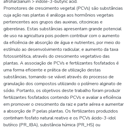
afroharzianum > indole-3-butyric acid.
Promotores de crescimento vegetal (PCVs) são substâncias
cuja ação nas plantas é análoga aos hormônios vegetais
pertencentes aos grupos das auxinas, citocinicas e
giberelinas. Estas substâncias apresentam grande potencial
de uso na agricultura pois podem contribuir com o aumento
da eficiência de absorção de água e nutrientes, por meio do
estímulo ao desenvolvimento radicular, e aumento da taxa
fotossintética, através do crescimento vegetativo das
plantas. A associação de PCVs e fertilizantes fosfatados é
uma forma eficiente e prática de utilização destas
substâncias, tornando-se viável através do processo de
granulação dos compostos utilizando o polímero alginato de
sódio. Portanto, os objetivos deste trabalho foram produzir
fertilizantes fosfatados contendo PCVs e avaliar a eficiência
em promover o crescimento da raiz e parte aérea e aumentar
a absorção de P pelas plantas. Os fertilizantes produzidos
continham fosfato natural reativo e os PCVs ácido-3-idol
butírico (PR_IBA), substância húmica (PR_HS) ou