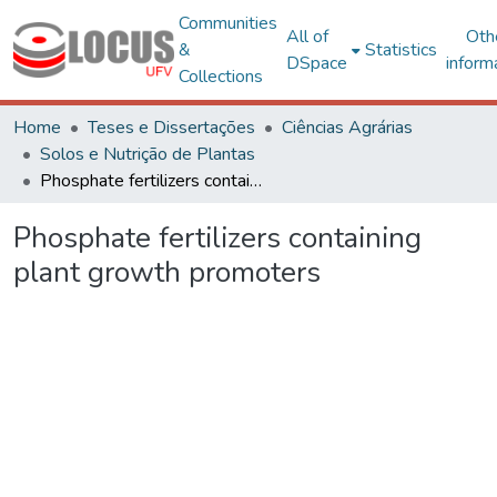
Communities
All of
Oth
&
Statistics
DSpace
inform
Collections
Home
Teses e Dissertações
Ciências Agrárias
Solos e Nutrição de Plantas
Phosphate fertilizers containing plant growth promoters
Phosphate fertilizers containing
plant growth promoters