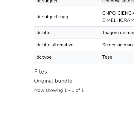
dc.subject
Genomic select
CNPQ::CIENC
dc.subject.cnpq
E MELHORAM
dc.title
Triagem de ma
dc.title.alternative
Screening mark
dc.type
Tese
Files
Original bundle
Now showing
1 - 1 of 1