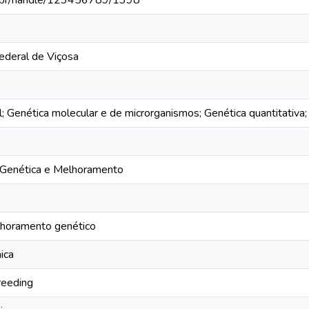
fv.br/handle/123456789/1398
ederal de Viçosa
; Genética molecular e de microrganismos; Genética quantitativa
Genética e Melhoramento
o
lhoramento genético
ica
reeding