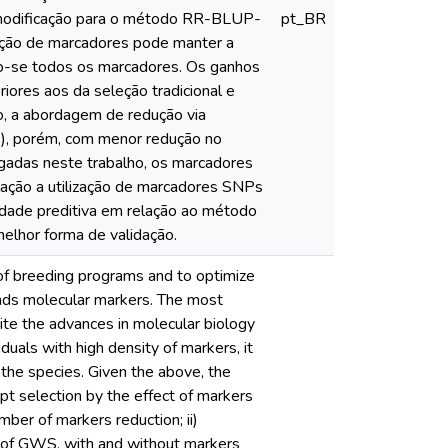
modificação para o método RR-BLUP-
pt_BR
eção de marcadores pode manter a
do-se todos os marcadores. Os ganhos
iores aos da seleção tradicional e
o, a abordagem de redução via
s), porém, com menor redução no
gadas neste trabalho, os marcadores
ção a utilização de marcadores SNPs
ade preditiva em relação ao método
lhor forma de validação.
f breeding programs and to optimize
nds molecular markers. The most
te the advances in molecular biology
duals with high density of markers, it
the species. Given the above, the
pt selection by the effect of markers
umber of markers reduction; ii)
e of GWS, with and without markers