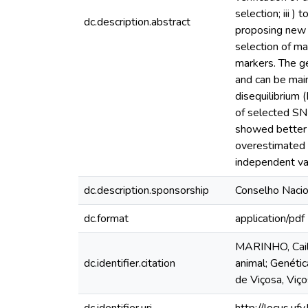
selection; iii 
dc.description.abstract
proposing new 
selection of ma
markers. The ge
and can be main
disequilibrium
of selected SNP
showed better 
overestimated 
independent val
dc.description.sponsorship
Conselho Nacio
dc.format
application/pdf
MARINHO, Caill
dc.identifier.citation
animal; Genétic
de Viçosa, Viç