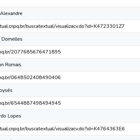
z Alexandre
xtual.cnpq.br/buscatextual/visualizacv.do?id=K4723301Z7
t Dornelles
.cnpq.br/2077685676471895
son Romais
.cnpq.br/0648502408490406
oysés
.cnpq.br/6544887498494945
rdo Lopes
xtual.cnpq.br/buscatextual/visualizacv.do?id=K4764363E6