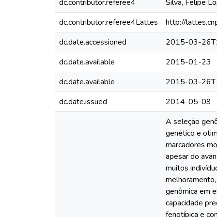
dc.contributor.referee4
Silva, Felipe L
dc.contributor.referee4Lattes
http://lattes
dc.date.accessioned
2015-03-26T
dc.date.available
2015-01-23
dc.date.available
2015-03-26T
dc.date.issued
2014-05-09
A seleção genô
genético e oti
marcadores mol
apesar do avan
muitos indivíd
melhoramento, 
genômica em euc
capacidade pre
fenotípica e c