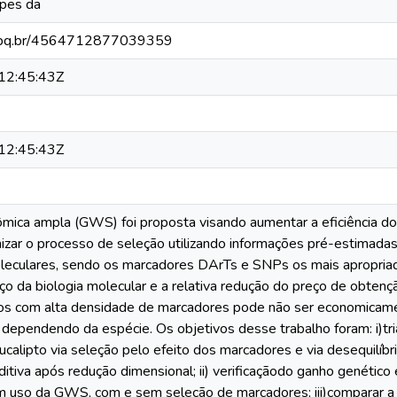
opes da
.cnpq.br/4564712877039359
12:45:43Z
12:45:43Z
mica ampla (GWS) foi proposta visando aumentar a eficiência 
mizar o processo de seleção utilizando informações pré-estimada
eculares, sendo os marcadores DArTs e SNPs os mais apropriado
ço da biologia molecular e a relativa redução do preço de obte
uos com alta densidade de marcadores pode não ser economicam
dependendo da espécie. Os objetivos desse trabalho foram: i)t
alipto via seleção pelo efeito dos marcadores e via desequilíbri
ditiva após redução dimensional; ii) verificaçãodo ganho genéti
om uso da GWS, com e sem seleção de marcadores; iii)comparar a