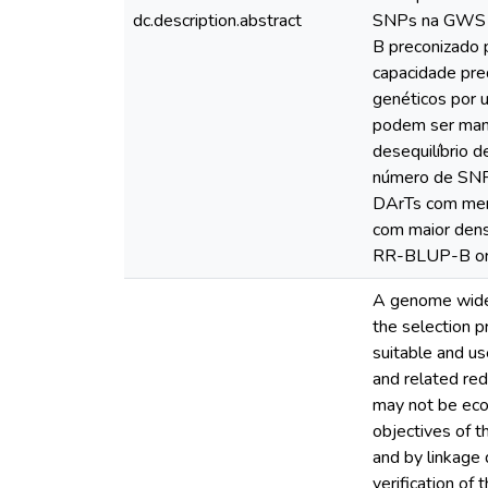
dc.description.abstract
SNPs na GWS e
B preconizado 
capacidade pre
genéticos por 
podem ser mant
desequilíbrio 
número de SNPs
DArTs com men
com maior den
RR-BLUP-B orig
A genome wide 
the selection 
suitable and u
and related red
may not be eco
objectives of t
and by linkage d
verification o