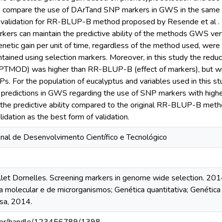
) to compare the use of DArTand SNP markers in GWS in the same p
validation for RR-BLUP-B method proposed by Resende et al . 
rkers can maintain the predictive ability of the methods GWS ver
netic gain per unit of time, regardless of the method used, were s
tained using selection markers. Moreover, in this study the reduc
 (PTMOD) was higher than RR-BLUP-B (effect of markers), but wit
s. For the population of eucalyptus and variables used in this 
predictions in GWS regarding the use of SNP markers with hig
the predictive ability compared to the original RR-BLUP-B met
idation as the best form of validation.
nal de Desenvolvimento Científico e Tecnológico
et Dornelles. Screening markers in genome wide selection. 201
a molecular e de microrganismos; Genética quantitativa; Genética
osa, 2014.