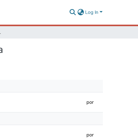
Log In
enômica ampla
a
por
por