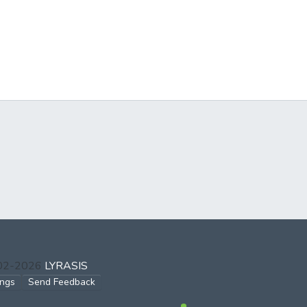
002-2026
LYRASIS
ings
Send Feedback