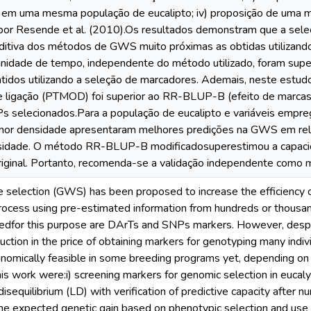
m uma mesma população de eucalipto; iv) proposição de uma 
por Resende et al. (2010).Os resultados demonstram que a sel
ditiva dos métodos de GWS muito próximas as obtidas utilizan
unidade de tempo, independente do método utilizado, foram super
idos utilizando a seleção de marcadores. Ademais, neste estud
de ligação (PTMOD) foi superior ao RR-BLUP-B (efeito de marca
 selecionados.Para a população de eucalipto e variáveis empre
or densidade apresentaram melhores predições na GWS em rela
sidade. O método RR-BLUP-B modificadosuperestimou a capacid
inal. Portanto, recomenda-se a validação independente como me
selection (GWS) has been proposed to increase the efficiency o
process using pre-estimated information from hundreds or thousa
sedfor this purpose are DArTs and SNPs markers. However, despi
uction in the price of obtaining markers for genotyping many indivi
nomically feasible in some breeding programs yet, depending on 
his work were:i) screening markers for genomic selection in eucaly
isequilibrium (LD) with verification of predictive capacity after n
f the expected genetic gain based on phenotypic selection and us