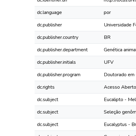
dc.identifier.uri
http://locus.u
dc.language
por
dc.publisher
Universidade F
dc.publisher.country
BR
dc.publisher.department
Genética animal
dc.publisher.initials
UFV
dc.publisher.program
Doutorado em 
dc.rights
Acesso Abert
dc.subject
Eucalipto - Me
dc.subject
Seleção genôm
dc.subject
Eucalyptus - B