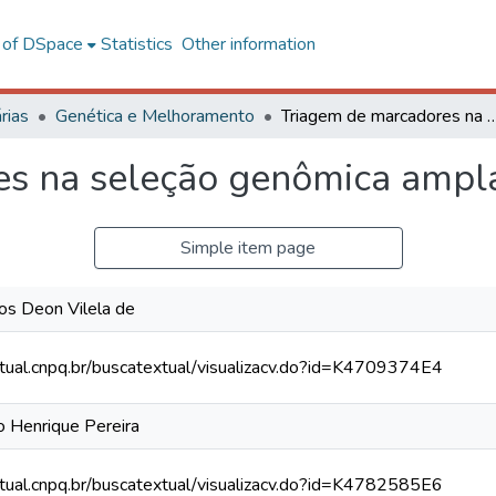
l of DSpace
Statistics
Other information
rias
Genética e Melhoramento
Triagem de marcadores na seleção g
es na seleção genômica ampl
Simple item page
os Deon Vilela de
xtual.cnpq.br/buscatextual/visualizacv.do?id=K4709374E4
o Henrique Pereira
xtual.cnpq.br/buscatextual/visualizacv.do?id=K4782585E6