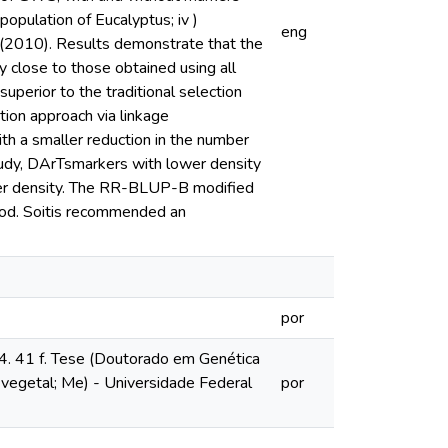
opulation of Eucalyptus; iv )
eng
(2010). Results demonstrate that the
y close to those obtained using all
uperior to the traditional selection
tion approach via linkage
h a smaller reduction in the number
study, DArTsmarkers with lower density
her density. The RR-BLUP-B modified
hod. Soitis recommended an
por
4. 41 f. Tese (Doutorado em Genética
 vegetal; Me) - Universidade Federal
por