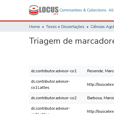
Communities & Collections
Al
Home
Teses e Dissertações
Ciências Agrá
Triagem de marcador
dc.contributor.advisor-co1
Resende, Marc
dc.contributor.advisor-
http://buscate
co1Lattes
dc.contributor.advisor-co2
Barbosa, Marci
dc.contributor.advisor-
http://buscate