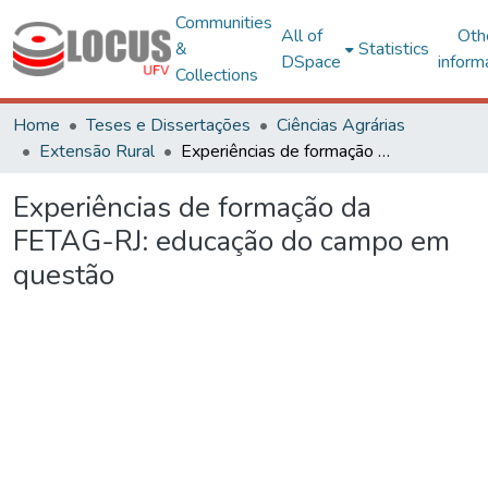
Communities
All of
Oth
&
Statistics
DSpace
inform
Collections
Home
Teses e Dissertações
Ciências Agrárias
Extensão Rural
Experiências de formação da FETAG-RJ: educação do campo em questão
Experiências de formação da
FETAG-RJ: educação do campo em
questão