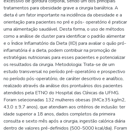
excessivo de gordura corporal, sendo um dos principais
tratamentos para obesidade grave a cirurgia bariátrica. A
dieta é um fator importante na incidência da obesidade e a
orientação para pacientes no pré e pós- operatório é praticar
uma alimentação saudável. Desta forma, o uso de métodos
como a análise de cluster para identificar o padrão alimentar
e o Índice Inflamatório da Dieta (IID) para avaliar o quão pró-
inflamatória é a dieta, podem contribuir na promoção de
estratégias nutricionais para esses pacientes e potencializar
os resultados da cirurgia. Metodologia: Trata-se de um
estudo transversal no período pré-operatório e prospectivo
no período pós-operatório, de caráter descritivo e analítico,
realizado através da análise dos prontuários dos pacientes
atendidos pela ETNO do Hospital das Clínicas da UFMG.
Foram selecionadas 132 mulheres obesas (IMC≥35 kg/m2,
43,0 ± 9,7 anos), que atendiam aos critérios de inclusão: ter
idade superior a 18 anos, dados completos da primeira
consulta e sexto mês após a cirurgia, ingestão calórica diária
dentro de valores pré-definidos (500-5000 kcal/dia). Foram