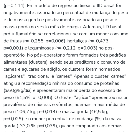
(p=0,144). Em modelo de regressão linear, o IID basal foi
negativamente associado ao percentual de mudança do peso
e de massa gorda e positivamente associado ao peso e
massa gorda no sexto mês de cirurgia. Ademais, IID basal
pró-inflamatório se correlacionou-se com um menor consumo
de frutas (r=-0,255, p=0,006), hortaliças (r=-0,473,
p=0,001) e leguminosas (r=-0,212, p=0,003) no pós-
operatório. No pós-operatório foram formados três padrões
alimentares (clusters), sendo seus preditores o consumo de
carnes e açúcares de adição, os clusters foram nomeados
“açúcares”, “tradicional” e “carnes”. Apenas o cluster “carnes”
atingiu a recomendação mínima do consumo de proteínas
(≥60g/kg/dia) e apresentaram maior perda do excesso de
peso (51,5%, p=0,008). O cluster “açúcar” apresentou maior
prevalência de náuseas e vômitos, ademais, maior média de
peso (106,7 kg, p=0,014) e massa gorda (46,5 kg,
p=0,029) e o menor percentual de mudança (%) da massa
gorda (-33,0 %, p=0,039), quando comparado aos demais