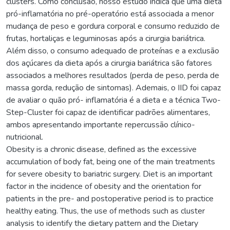
clusters. Como conclusão, nosso estudo indica que uma dieta
pró-inflamatória no pré-operatório está associada a menor
mudança de peso e gordura corporal e consumo reduzido de
frutas, hortaliças e leguminosas após a cirurgia bariátrica.
Além disso, o consumo adequado de proteínas e a exclusão
dos açúcares da dieta após a cirurgia bariátrica são fatores
associados a melhores resultados (perda de peso, perda de
massa gorda, redução de sintomas). Ademais, o IID foi capaz
de avaliar o quão pró- inflamatória é a dieta e a técnica Two-
Step-Cluster foi capaz de identificar padrões alimentares,
ambos apresentando importante repercussão clínico-
nutricional.
Obesity is a chronic disease, defined as the excessive
accumulation of body fat, being one of the main treatments
for severe obesity to bariatric surgery. Diet is an important
factor in the incidence of obesity and the orientation for
patients in the pre- and postoperative period is to practice
healthy eating. Thus, the use of methods such as cluster
analysis to identify the dietary pattern and the Dietary