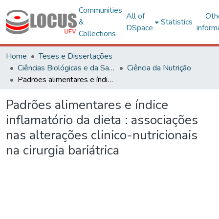
Communities
All of
Oth
&
Statistics
DSpace
inform
Collections
Home
Teses e Dissertações
Ciências Biológicas e da Saúde
Ciência da Nutrição
Padrões alimentares e índice inflamatório da dieta : associações nas alterações clinico-nutricionais na cirurgia bariátrica
Padrões alimentares e índice
inflamatório da dieta : associações
nas alterações clinico-nutricionais
na cirurgia bariátrica