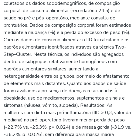
coletados os dados sociodemográficos, de composição
corporal, de consumo alimentar (recordatório 24 h) e de
saúde no pré e pós-operatório, mediante consulta de
prontuários. Dados de composição corporal foram estimados
mediante a mudança (%) e a perda do excesso de peso (%).
Com os dados de consumo alimentar o IID foi calculado e os
padrões alimentares identificados através da técnica Two-
Step-Cluster. Nesta técnica, os indivíduos são agregados
dentro de subgrupos relativamente homogêneos com
padrões alimentares similares, aumentando a
heterogeneidade entre os grupos, por meio do afastamento
de elementos mais distantes. Quanto aos dados de saúde
foram avaliados a presença de doenças relacionadas à
obesidade, uso de medicamentos, suplementos e sinais e
sintomas (náusea, vômito, alopecia). Resultados: As
mulheres com dieta mais pró-inflamatória (IID > 0,3, valor da
mediana) no pré-operatório tiveram menor perda de peso
(-22,7% vs. -25,3%, p= 0,024) e de massa gorda (-31,9 vs.
-36,2%, p=0,026), sem diferença para massa magra