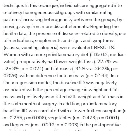
technique. In this technique, individuals are aggregated into
relatively homogeneous subgroups with similar eating
patterns, increasing heterogeneity between the groups, by
moving away from more distant elements. Regarding the
health data, the presence of diseases related to obesity, use
of medications, supplements and signs and symptoms
(nausea, vomiting, alopecia) were evaluated. RESULTS:
Women with a more proinflammatory diet (IID> 0.3, median
value) preoperatively had lower weight loss (-22.7% vs.
-25.3%, p = 0.024) and fat mass (-31.9 vs. -36.2%, p =
0.026), with no difference for lean mass (p = 0.144). In a
linear regression model, the baseline IID was negatively
associated with the percentage change in weight and fat
mass and positively associated with weight and fat mass in
the sixth month of surgery. In addition, pro-inflammatory
baseline IID was correlated with a lower fruit consumption (r
= -0.255, p = 0.006), vegetables (r = -0.473, p = 0.001)
and legumes (r = - 0.212, p = 0.003) in the postoperative