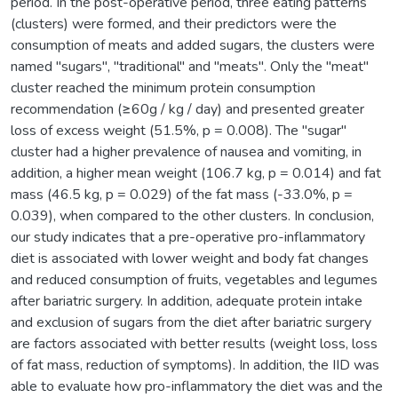
period. In the post-operative period, three eating patterns
(clusters) were formed, and their predictors were the
consumption of meats and added sugars, the clusters were
named "sugars", "traditional" and "meats". Only the "meat"
cluster reached the minimum protein consumption
recommendation (≥60g / kg / day) and presented greater
loss of excess weight (51.5%, p = 0.008). The "sugar"
cluster had a higher prevalence of nausea and vomiting, in
addition, a higher mean weight (106.7 kg, p = 0.014) and fat
mass (46.5 kg, p = 0.029) of the fat mass (-33.0%, p =
0.039), when compared to the other clusters. In conclusion,
our study indicates that a pre-operative pro-inflammatory
diet is associated with lower weight and body fat changes
and reduced consumption of fruits, vegetables and legumes
after bariatric surgery. In addition, adequate protein intake
and exclusion of sugars from the diet after bariatric surgery
are factors associated with better results (weight loss, loss
of fat mass, reduction of symptoms). In addition, the IID was
able to evaluate how pro-inflammatory the diet was and the