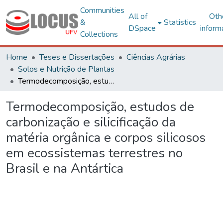
Communities
All of
Oth
&
Statistics
DSpace
inform
Collections
Home
Teses e Dissertações
Ciências Agrárias
Solos e Nutrição de Plantas
Termodecomposição, estudos de carbonização e silicificação da matéria orgânica e corpos silicosos em ecossistemas terrestres no Brasil e na Antártica
Termodecomposição, estudos de
carbonização e silicificação da
matéria orgânica e corpos silicosos
em ecossistemas terrestres no
Brasil e na Antártica