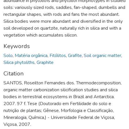
abundance in phytoliths and phytolith morphotypes in studied
soils: variously sized rods, saddles, fan-shaped, dumbells and
rectangular shapes, with rods and fans the most abundant.
Silica bodies were more abundant and diversified in the only
soil developed on quartzite, naturally rich in silica and with a
vegetation which accumulates silicon.
Keywords
Solo
,
Matéria orgânica
,
Fitólitos
,
Grafite
,
Soil organic matter
,
Silica phytoliths
,
Graphite
Citation
SANTOS, Roseilton Fernandes dos. Thermodecomposition,
organic matter carbonization silicification studies and silica
bodies in terrestrial ecosystems in Brazil and Antarctica.
2007. 97 f. Tese (Doutorado em Fertilidade do solo e
nutrição de plantas; Gênese, Morfologia e Classificação,
Mineralogia, Química,) - Universidade Federal de Viçosa,
Viçosa, 2007.