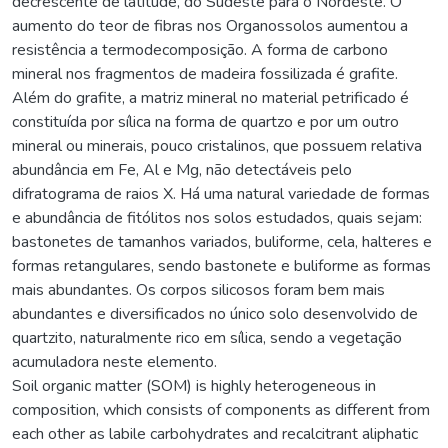
decrescente de latitude, do Sudeste para o Nordeste. O
aumento do teor de fibras nos Organossolos aumentou a
resistência a termodecomposição. A forma de carbono
mineral nos fragmentos de madeira fossilizada é grafite.
Além do grafite, a matriz mineral no material petrificado é
constituída por sílica na forma de quartzo e por um outro
mineral ou minerais, pouco cristalinos, que possuem relativa
abundância em Fe, Al e Mg, não detectáveis pelo
difratograma de raios X. Há uma natural variedade de formas
e abundância de fitólitos nos solos estudados, quais sejam:
bastonetes de tamanhos variados, buliforme, cela, halteres e
formas retangulares, sendo bastonete e buliforme as formas
mais abundantes. Os corpos silicosos foram bem mais
abundantes e diversificados no único solo desenvolvido de
quartzito, naturalmente rico em sílica, sendo a vegetação
acumuladora neste elemento.
Soil organic matter (SOM) is highly heterogeneous in
composition, which consists of components as different from
each other as labile carbohydrates and recalcitrant aliphatic