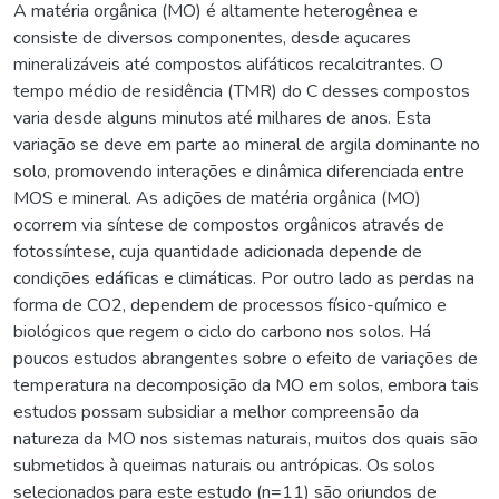
A matéria orgânica (MO) é altamente heterogênea e
consiste de diversos componentes, desde açucares
mineralizáveis até compostos alifáticos recalcitrantes. O
tempo médio de residência (TMR) do C desses compostos
varia desde alguns minutos até milhares de anos. Esta
variação se deve em parte ao mineral de argila dominante no
solo, promovendo interações e dinâmica diferenciada entre
MOS e mineral. As adições de matéria orgânica (MO)
ocorrem via síntese de compostos orgânicos através de
fotossíntese, cuja quantidade adicionada depende de
condições edáficas e climáticas. Por outro lado as perdas na
forma de CO2, dependem de processos físico-químico e
biológicos que regem o ciclo do carbono nos solos. Há
poucos estudos abrangentes sobre o efeito de variações de
temperatura na decomposição da MO em solos, embora tais
estudos possam subsidiar a melhor compreensão da
natureza da MO nos sistemas naturais, muitos dos quais são
submetidos à queimas naturais ou antrópicas. Os solos
selecionados para este estudo (n=11) são oriundos de