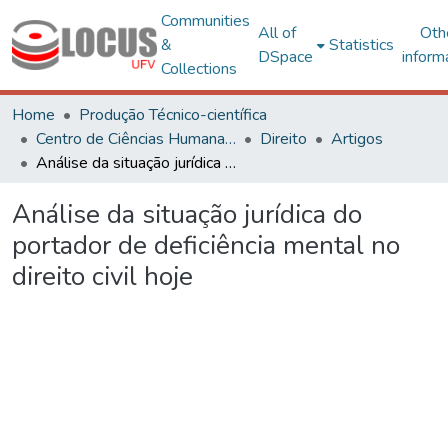
Communities
All of
Oth
&
Statistics
DSpace
inform
Collections
Home
Produção Técnico-científica
Centro de Ciências Humanas, Letras e Artes
Direito
Artigos
Análise da situação jurídica do portador de deficiência mental no direito civil hoje
Análise da situação jurídica do
portador de deficiência mental no
direito civil hoje