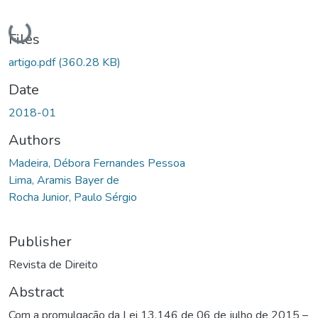
Loading...
Files
artigo.pdf
(360.28 KB)
Date
2018-01
Authors
Madeira, Débora Fernandes Pessoa
Lima, Aramis Bayer de
Rocha Junior, Paulo Sérgio
Publisher
Revista de Direito
Abstract
Com a promulgação da Lei 13.146 de 06 de julho de 2015 –