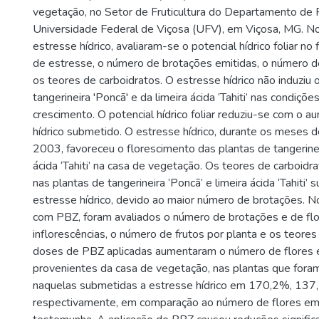
vegetação, no Setor de Fruticultura do Departamento de F
Universidade Federal de Viçosa (UFV), em Viçosa, MG. 
estresse hídrico, avaliaram-se o potencial hídrico foliar no
de estresse, o número de brotações emitidas, o número de
os teores de carboidratos. O estresse hídrico não induziu 
tangerineira 'Poncã' e da limeira ácida ‘Tahiti’ nas condiçõ
crescimento. O potencial hídrico foliar reduziu-se com o 
hídrico submetido. O estresse hídrico, durante os meses 
2003, favoreceu o florescimento das plantas de tangerinei
ácida ‘Tahiti’ na casa de vegetação. Os teores de carboid
nas plantas de tangerineira ‘Poncã’ e limeira ácida ‘Tahiti’
estresse hídrico, devido ao maior número de brotações. 
com PBZ, foram avaliados o número de brotações e de flo
inflorescências, o número de frutos por planta e os teores
doses de PBZ aplicadas aumentaram o número de flores e
provenientes da casa de vegetação, nas plantas que foram
naquelas submetidas a estresse hídrico em 170,2%, 13
respectivamente, em comparação ao número de flores emi