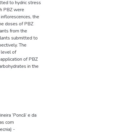
tted to hydric stress
ith PBZ were
 inflorescences, the
 The doses of PBZ
lants from the
plants submitted to
ectively. The
 level of
 application of PBZ
arbohydrates in the
neira ‘Poncã’ e da
adas com
ecnia) -