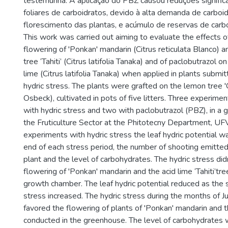
testemunha. A aplicação do PBZ causou reduções signific
foliares de carboidratos, devido à alta demanda de carboi
florescimento das plantas, e acúmulo de reservas de carbo
This work was carried out aiming to evaluate the effects o
flowering of 'Ponkan' mandarin (Citrus reticulata Blanco) a
tree ‘Tahiti’ (Citrus latifolia Tanaka) and of paclobutrazol o
lime (Citrus latifolia Tanaka) when applied in plants submit
hydric stress. The plants were grafted on the lemon tree 'C
Osbeck), cultivated in pots of five litters. Three experime
with hydric stress and two with paclobutrazol (PBZ), in a
the Fruticulture Sector at the Phitotecny Department, UFV
experiments with hydric stress the leaf hydric potential w
end of each stress period, the number of shooting emitte
plant and the level of carbohydrates. The hydric stress did
flowering of 'Ponkan' mandarin and the acid lime ‘Tahiti’tree
growth chamber. The leaf hydric potential reduced as the 
stress increased. The hydric stress during the months of 
favored the flowering of plants of 'Ponkan' mandarin and the
conducted in the greenhouse. The level of carbohydrates 