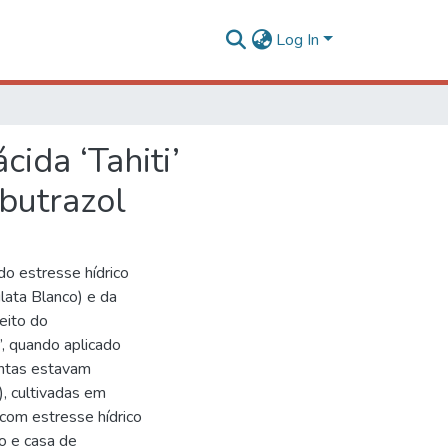
Log In
cida ‘Tahiti’
obutrazol
 do estresse hídrico
ulata Blanco) e da
feito do
i’, quando aplicado
antas estavam
), cultivadas em
 com estresse hídrico
o e casa de