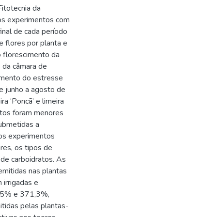
itotecnia da
Nos experimentos com
 final de cada período
 flores por planta e
o florescimento da
es da câmara de
aumento do estresse
de junho a agosto de
ra ‘Poncã’ e limeira
ratos foram menores
 submetidas a
Nos experimentos
res, os tipos de
 de carboidratos. As
mitidas nas plantas
 irrigadas e
7,5% e 371,3%,
tidas pelas plantas-