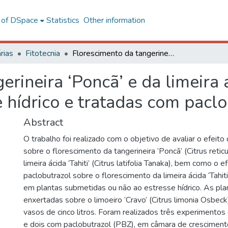
l of DSpace
Statistics
Other information
rias
Fitotecnia
Florescimento da tangerineira ‘Poncã’ e da limeira ácida ‘Tahiti’ submetidas a estresse hídrico e tratadas com paclobutrazol
rineira ‘Poncã’ e da limeira á
 hídrico e tratadas com pacl
Abstract
O trabalho foi realizado com o objetivo de avaliar o efeito
sobre o florescimento da tangerineira ‘Poncã’ (Citrus retic
limeira ácida ‘Tahiti’ (Citrus latifolia Tanaka), bem como o e
paclobutrazol sobre o florescimento da limeira ácida ‘Tahit
em plantas submetidas ou não ao estresse hídrico. As pl
enxertadas sobre o limoeiro ‘Cravo’ (Citrus limonia Osbeck
vasos de cinco litros. Foram realizados três experimentos
e dois com paclobutrazol (PBZ), em câmara de cresciment