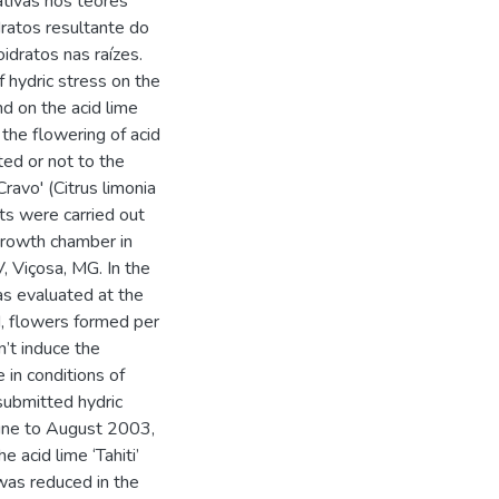
ativas nos teores
dratos resultante do
idratos nas raízes.
f hydric stress on the
nd on the acid lime
n the flowering of acid
ted or not to the
ravo' (Citrus limonia
nts were carried out
 growth chamber in
, Viçosa, MG. In the
as evaluated at the
d, flowers formed per
n’t induce the
 in conditions of
submitted hydric
June to August 2003,
 acid lime ‘Tahiti’
was reduced in the