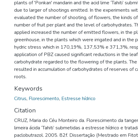
plants of 'Ponkan' mandarin and the acid lime ‘Tahiti’ submi
due to larger of shootings emitted. In the experiments w
evaluated the number of shooting, of flowers, the kinds of
number of fruit per plant and the level of carbohydrates.
applied increased the number of emitted flowers, in the p
greenhouse, in the plants which were irrigated and in the 
hydric stress which in 170,19%, 137,53% e 371,3%, resp
application of PBZ caused significant reductions in the leaf
carbohydrate regarded to the flowering of the plants. The
resulted in accumulation of carbohydrates of reserves of c
roots.
Keywords
Citrus
,
Florescimento
,
Estresse hídrico
Citation
CRUZ, Maria do Céu Monteiro da. Florescimento da tangeri
limeira ácida ‘Tahiti’ submetidas a estresse hídrico e trat
paclobutrazol. 2005. 82f. Dissertação (Mestrado em Fitot