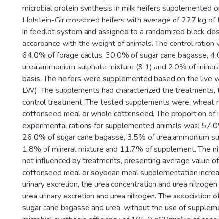
microbial protein synthesis in milk heifers supplemented o
Holstein-Gir crossbred heifers with average of 227 kg o
in feedlot system and assigned to a randomized block desi
accordance with the weight of animals. The control ratio
64.0% of forage cactus, 30.0% of sugar cane bagasse, 4
urea:ammonium sulphate mixture (9:1) and 2.0% of minera
basis. The heifers were supplemented based on the live 
LW). The supplements had characterized the treatments, 
control treatment. The tested supplements were: wheat 
cottonseed meal or whole cottonseed. The proportion of i
experimental rations for supplemented animals was: 57.0
26.0% of sugar cane bagasse, 3.5% of urea:ammonium sul
1.8% of mineral mixture and 11.7% of supplement. The n
not influenced by treatments, presenting average value of
cottonseed meal or soybean meal supplementation increa
urinary excretion, the urea concentration and urea nitrogen
urea urinary excretion and urea nitrogen. The association o
sugar cane bagasse and urea, without the use of supplem