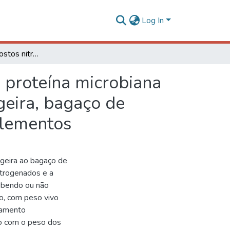
Log In
Balanço de compostos nitrogenados e produção de proteína microbiana em novilhas leiteiras alimentadas com palma forrageira, bagaço de cana-de-açúcar e uréia associados a diferentes suplementos
 proteína microbiana
geira, bagaço de
plementos
ageira ao bagaço de
itrogenados e a
cebendo ou não
do, com peso vivo
neamento
do com o peso dos