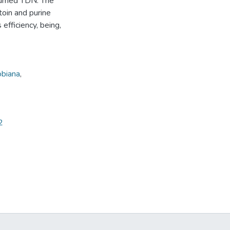
nsumed TDN. The
oin and purine
 efficiency, being,
obiana
,
2