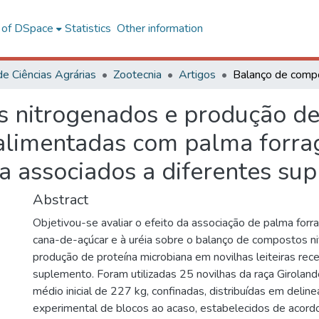
l of DSpace
Statistics
Other information
de Ciências Agrárias
Zootecnia
Artigos
 nitrogenados e produção de
 alimentadas com palma forra
a associados a diferentes su
Abstract
Objetivou-se avaliar o efeito da associação de palma forr
cana-de-açúcar e à uréia sobre o balanço de compostos n
produção de proteína microbiana em novilhas leiteiras re
suplemento. Foram utilizadas 25 novilhas da raça Girolan
médio inicial de 227 kg, confinadas, distribuídas em deli
experimental de blocos ao acaso, estabelecidos de acor