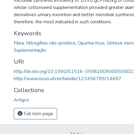
microbial synthesis efficiency of 105.0 gCPmic/kg of co
whole cottonseed supplementation provided greater alant
derivatives urinary excretion and better microbial synthesis
therefore, the most indicated in such conditions.
Keywords
Fibra
,
Nitrogênio não-protéico
,
Opuntia ficus
,
Síntese micr
Suplementação
URI
http://dx.doi.org/10.1590/S1516-3598200900050002
http://www.locus.ufv.br/handle/123456789/14687
Collections
Artigos
Full item page