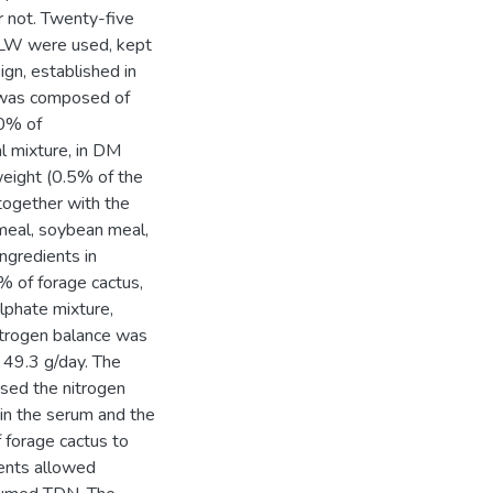
r not. Twenty-five
f LW were used, kept
gn, established in
n was composed of
.0% of
l mixture, in DM
weight (0.5% of the
together with the
meal, soybean meal,
ngredients in
% of forage cactus,
phate mixture,
itrogen balance was
 49.3 g/day. The
sed the nitrogen
 in the serum and the
f forage cactus to
ents allowed