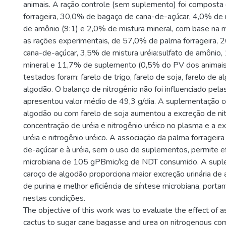
animais. A ração controle (sem suplemento) foi compost
forrageira, 30,0% de bagaço de cana-de-açúcar, 4,0% de m
de amônio (9:1) e 2,0% de mistura mineral, com base na m
as rações experimentais, de 57,0% de palma forrageira,
cana-de-açúcar, 3,5% de mistura uréia:sulfato de amônio,
mineral e 11,7% de suplemento (0,5% do PV dos animai
testados foram: farelo de trigo, farelo de soja, farelo de 
algodão. O balanço de nitrogênio não foi influenciado pela
apresentou valor médio de 49,3 g/dia. A suplementação c
algodão ou com farelo de soja aumentou a excreção de nitr
concentração de uréia e nitrogênio uréico no plasma e a ex
uréia e nitrogênio uréico. A associação da palma forrageir
de-açúcar e à uréia, sem o uso de suplementos, permite ef
microbiana de 105 gPBmic/kg de NDT consumido. A sup
caroço de algodão proporciona maior excreção urinária de 
de purina e melhor eficiência de síntese microbiana, portan
nestas condições.
The objective of this work was to evaluate the effect of a
cactus to sugar cane bagasse and urea on nitrogenous c