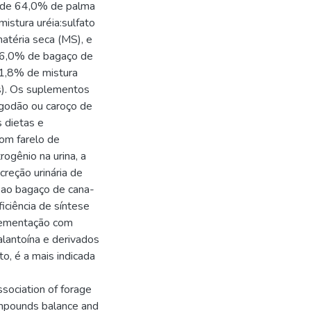
a de 64,0% de palma
istura uréia:sulfato
atéria seca (MS), e
 26,0% de bagaço de
 1,8% de mistura
s). Os suplementos
algodão ou caroço de
s dietas e
om farelo de
ogênio na urina, a
creção urinária de
a ao bagaço de cana-
iciência de síntese
lementação com
alantoína e derivados
to, é a mais indicada
ssociation of forage
ompounds balance and