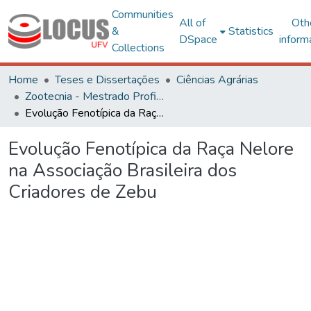
Communities
All of
Oth
&
Statistics
DSpace
inform
Collections
Home
Teses e Dissertações
Ciências Agrárias
Zootecnia - Mestrado Profissional
Evolução Fenotípica da Raça Nelore na Associação Brasileira dos Criadores de Zebu
Evolução Fenotípica da Raça Nelore
na Associação Brasileira dos
Criadores de Zebu