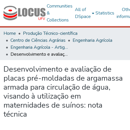
Communities
All of
Oth
&
Statistics
DSpace
inform
Collections
Home
Produção Técnico-científica
Centro de Ciências Agrárias
Engenharia Agrícola
Engenharia Agrícola - Artigos
Desenvolvimento e avaliação de placas pré-moldadas de argamassa armada para circulação de água, visando à utilização em maternidades de suínos: nota técnica
Desenvolvimento e avaliação de
placas pré-moldadas de argamassa
armada para circulação de água,
visando à utilização em
maternidades de suínos: nota
técnica