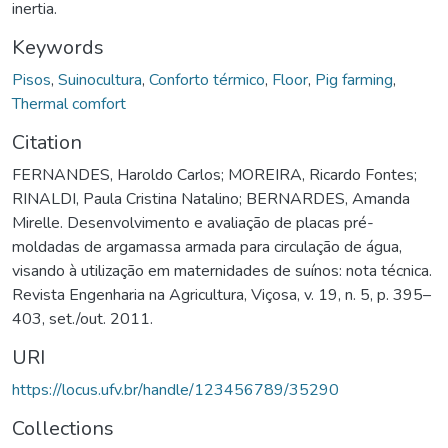
inertia.
Keywords
Pisos
,
Suinocultura
,
Conforto térmico
,
Floor
,
Pig farming
,
Thermal comfort
Citation
FERNANDES, Haroldo Carlos; MOREIRA, Ricardo Fontes;
RINALDI, Paula Cristina Natalino; BERNARDES, Amanda
Mirelle. Desenvolvimento e avaliação de placas pré-
moldadas de argamassa armada para circulação de água,
visando à utilização em maternidades de suínos: nota técnica.
Revista Engenharia na Agricultura, Viçosa, v. 19, n. 5, p. 395–
403, set./out. 2011.
URI
https://locus.ufv.br/handle/123456789/35290
Collections