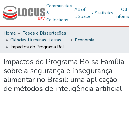
Communities
All of
Oth
&
Statistics
DSpace
inform
Collections
Home
Teses e Dissertações
Ciências Humanas, Letras e Artes
Economia
Impactos do Programa Bolsa Família sobre a segurança e insegurança alimentar no Brasil: uma aplicação de métodos de inteligência artificial
Impactos do Programa Bolsa Família
sobre a segurança e insegurança
alimentar no Brasil: uma aplicação
de métodos de inteligência artificial