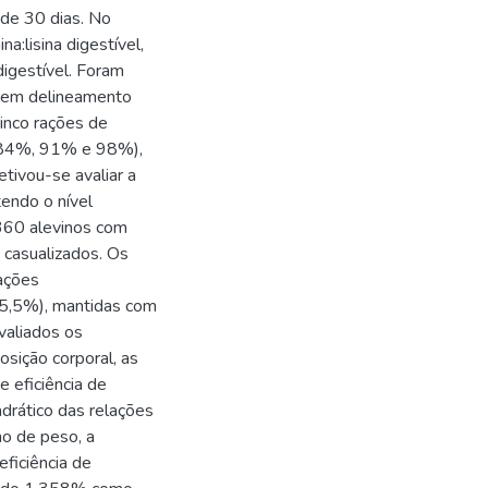
 de 30 dias. No
na:lisina digestível,
igestível. Foram
g, em delineamento
cinco rações de
%, 84%, 91% e 98%),
etivou-se avaliar a
tendo o nível
 360 alevinos com
 casualizados. Os
lações
25,5%), mantidas com
valiados os
sição corporal, as
e eficiência de
drático das relações
ho de peso, a
eficiência de