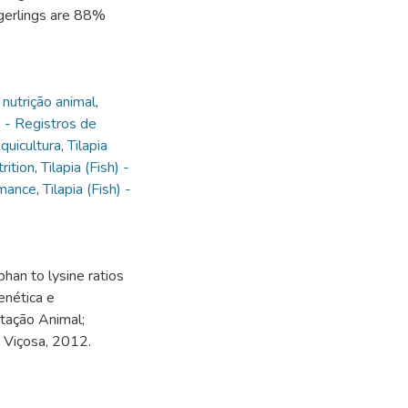
ngerlings are 88%
nutrição animal
,
) - Registros de
quicultura
,
Tilapia
rition
,
Tilapia (Fish) -
rmance
,
Tilapia (Fish) -
han to lysine ratios
enética e
tação Animal;
, Viçosa, 2012.