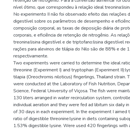
retenção de nitrogênio. Para a conversão alimentar foi o
nível ótimo, que correspondeu à relação ideal treonina:lisi
No experimento II não foi observado efeito das relações de
digestível sobre os parâmetros de desempenho e eficiênci
composição corporal, as taxas de deposição diária de prot
corporais, e eficiência de retenção de nitrogênio. As relaç
treonina:lisina digestível e de triptofano:lisina digestíve
rações para alevinos de tilápia do Nilo são de 88% e de 
respectivamente.
Two experiments were carried to determine the ideal ratio
threonine (Experiment I) and tryptophan (Experiment II):lysi
tilapia (Oreochromis niloticus) fingerlings, Thailand strain
were conducted at the Laboratory of Fish Nutrition, Depa
Science, Federal University of Viçosa. The fish were maint
130 liters arranged in water recirculation system, control
individual aeration and they were fed ad libitum six daily i
of 30 days in each experiment. In the experiment I aimed t
ratio of digestible threonine:lysine in diets containing subo
1.53% digestible lysine. Were used 420 fingerlings with a 