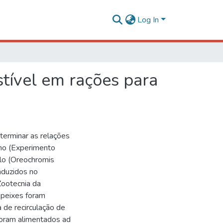
Log In
stível em rações para
terminar as relações
ano (Experimento
Nilo (Oreochromis
nduzidos no
Zootecnia da
 peixes foram
 de recirculação de
 foram alimentados ad