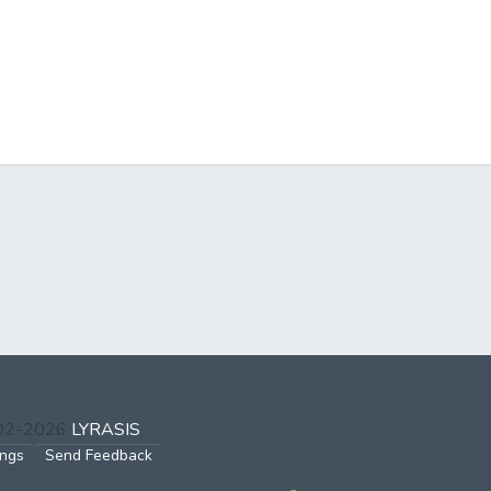
002-2026
LYRASIS
ings
Send Feedback