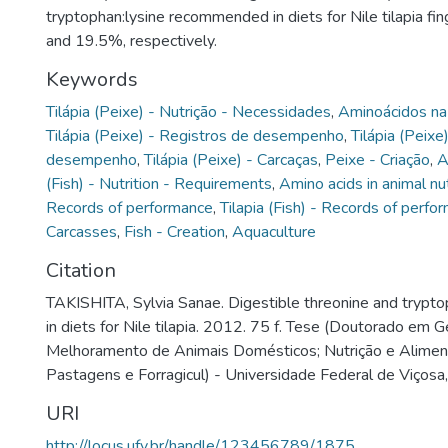
tryptophan:lysine recommended in diets for Nile tilapia fi
and 19.5%, respectively.
Keywords
Tilápia (Peixe) - Nutrição - Necessidades
,
Aminoácidos na 
Tilápia (Peixe) - Registros de desempenho
,
Tilápia (Peixe
desempenho
,
Tilápia (Peixe) - Carcaças
,
Peixe - Criação
,
A
(Fish) - Nutrition - Requirements
,
Amino acids in animal nut
Records of performance
,
Tilapia (Fish) - Records of perfo
Carcasses
,
Fish - Creation
,
Aquaculture
Citation
TAKISHITA, Sylvia Sanae. Digestible threonine and tryptop
in diets for Nile tilapia. 2012. 75 f. Tese (Doutorado em G
Melhoramento de Animais Domésticos; Nutrição e Alimen
Pastagens e Forragicul) - Universidade Federal de Viçosa
URI
http://locus.ufv.br/handle/123456789/1875