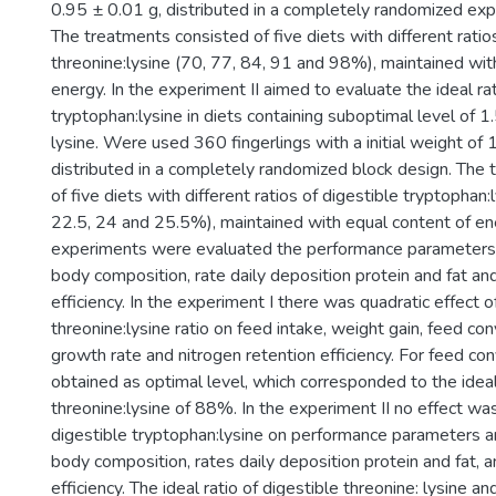
0.95 ± 0.01 g, distributed in a completely randomized exp
The treatments consisted of five diets with different ratio
threonine:lysine (70, 77, 84, 91 and 98%), maintained wit
energy. In the experiment II aimed to evaluate the ideal rat
tryptophan:lysine in diets containing suboptimal level of 
lysine. Were used 360 fingerlings with a initial weight of 
distributed in a completely randomized block design. The
of five diets with different ratios of digestible tryptophan:
22.5, 24 and 25.5%), maintained with equal content of ene
experiments were evaluated the performance parameters a
body composition, rate daily deposition protein and fat an
efficiency. In the experiment I there was quadratic effect o
threonine:lysine ratio on feed intake, weight gain, feed con
growth rate and nitrogen retention efficiency. For feed 
obtained as optimal level, which corresponded to the ideal 
threonine:lysine of 88%. In the experiment II no effect wa
digestible tryptophan:lysine on performance parameters an
body composition, rates daily deposition protein and fat, a
efficiency. The ideal ratio of digestible threonine: lysine an