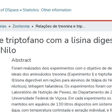
l of DSpace
Statistics
Other information
rias
Zootecnia
Relações de treonina e triptofano com a lisina digestível em rações para alevinos de tilápia do Nilo
e triptofano com a lisina dige
 Nilo
Abstract
Foram realizados dois experimentos com o objetivo de de
ideais dos aminoácidos treonina (Experimento I) e triptof
II):lisina digestível em rações para alevinos de tilápia do 
niloticus), linhagem tailandesa. Os experimentos foram co
Laboratório de Nutrição de Peixes, do Departamento de 
Universidade Federal de Viçosa. Em cada experimento os
mantidos em aquários de 130 litros dispostos em sistema
água, com temperatura controlada e aeração individual, e