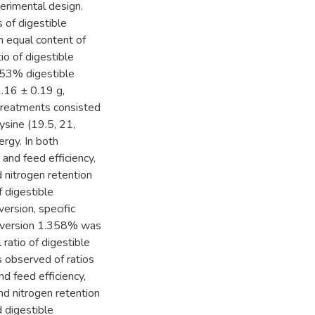
erimental design.
s of digestible
h equal content of
io of digestible
1.53% digestible
1.16 ± 0.19 g,
 treatments consisted
lysine (19.5, 21,
rgy. In both
nd feed efficiency,
d nitrogen retention
f digestible
version, specific
conversion 1.358% was
ratio of digestible
s observed of ratios
d feed efficiency,
nd nitrogen retention
d digestible