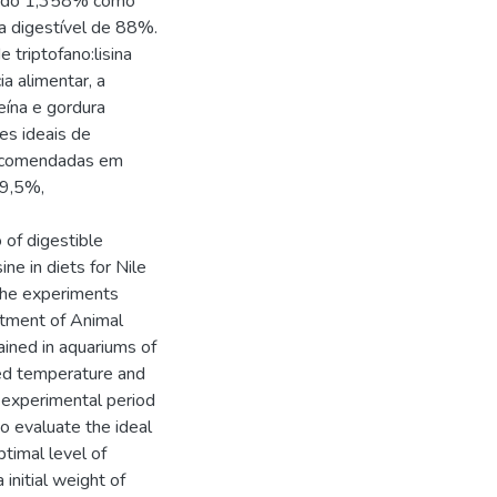
btido 1,358% como
na digestível de 88%.
 triptofano:lisina
a alimentar, a
eína e gordura
ões ideais de
l recomendadas em
19,5%,
 of digestible
ne in diets for Nile
. The experiments
rtment of Animal
ained in aquariums of
led temperature and
n experimental period
o evaluate the ideal
ptimal level of
initial weight of