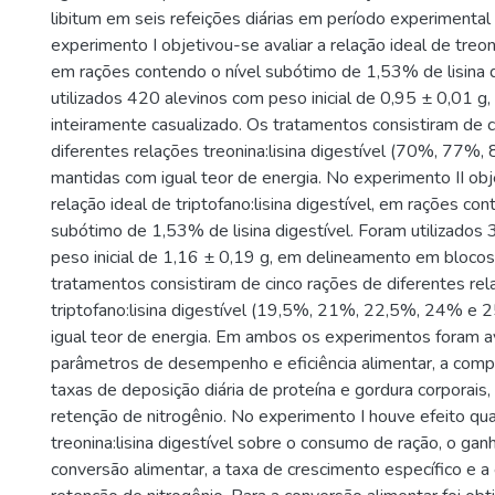
libitum em seis refeições diárias em período experimental
experimento I objetivou-se avaliar a relação ideal de treoni
em rações contendo o nível subótimo de 1,53% de lisina d
utilizados 420 alevinos com peso inicial de 0,95 ± 0,01 
inteiramente casualizado. Os tratamentos consistiram de 
diferentes relações treonina:lisina digestível (70%, 77
mantidas com igual teor de energia. No experimento II obj
relação ideal de triptofano:lisina digestível, em rações con
subótimo de 1,53% de lisina digestível. Foram utilizados
peso inicial de 1,16 ± 0,19 g, em delineamento em blocos
tratamentos consistiram de cinco rações de diferentes re
triptofano:lisina digestível (19,5%, 21%, 22,5%, 24% e 
igual teor de energia. Em ambos os experimentos foram a
parâmetros de desempenho e eficiência alimentar, a compo
taxas de deposição diária de proteína e gordura corporais, 
retenção de nitrogênio. No experimento I houve efeito qua
treonina:lisina digestível sobre o consumo de ração, o gan
conversão alimentar, a taxa de crescimento específico e a 