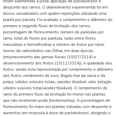
foram submetidas à poda, aplicação de paclobutrazol e
desponte dos ramos. O delineamento experimental foi em
blocos casualizados com quatro repetições utilizando uma
planta por parcela. Foi avaliado o comprimento e diâmetro do
primeiro e segundo fluxo de brotação dos ramos,
porcentagem de florescimento, número de panículas por
ramo, total de flores por panícula, razão entre flores
masculinas e hermafroditas e número de frutos por ramo,
teores de carboidratos nas folhas em duas épocas
(intumescimento das gemas florais (10/07/2014) e
desenvolvimento dos frutos (15/11/2014)), e qualidade dos
frutos, sendo esta representada por comprimento e diâmetro
dos frutos, rendimento de suco, ângulo hue da casca e da
polpa, sólidos solúveis totais, xiacidez titulável, ratio (relação
sólidos solúveis totais/acidez titulável). O comprimento do
ramo do primeiro fluxo de brotação foi menor nas plantas
que não receberam poda (testemunhas). A porcentagem de
florescimento foi maior em plantas tratadas com desponte e
aumentou em resposta à dose de paclobutrazol, atingindo o