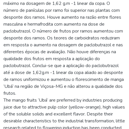
máximo na dosagem de 1,62 g.m -1 linear da copa. O
número de panículas por ramo foi superior nas plantas com
desponte dos ramos. Houve aumento na razão entre flores
masculina e hermafrodita com aumento na dose de
paclobutrazol. O número de frutos por ramos aumentou com
desponte dos ramos. Os teores de carboidratos reduziram
em resposta o aumento na dosagem de paclobutrazol e nas
diferentes épocas de avaliação. Não houve diferenças na
qualidade dos frutos em resposta a aplicação do
paclobutrazol. Conclui-se que a aplicação do paclobutrazol
até a dose de 1,62g.m -1 linear da copa aliado ao desponte
de ramos uniformizou e aumentou o florescimento de manga
‘Ubá’ na região de Viçosa-MG e não alterou a qualidade dos
frutos.
The mango fruits ‘Ubá’ are preferred by industries producing
juice due to attractive pulp color (yellow-orange), high values
of the soluble solids and excellent flavor. Despite their
desirable characteristics to the industrial transformation, little
research related to flowering induction has been conducted