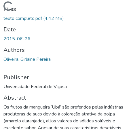
ding...
Files
texto completo.pdf
(4.42 MB)
Date
2015-06-26
Authors
Oliveira, Girlaine Pereira
Publisher
Universidade Federal de Viçosa
Abstract
Os frutos da mangueira ‘Ubá’ são preferidos pelas indústrias
produtoras de suco devido à coloração atrativa da polpa
(amarelo alaranjado), altos valores de sólidos solúveis e
excelente sabor. Apesar de suas características desejáveis