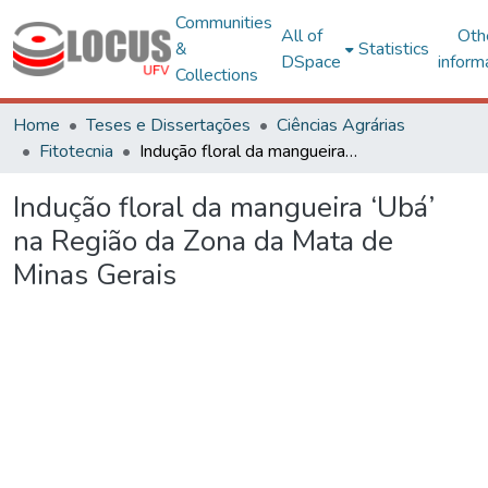
Communities
All of
Oth
&
Statistics
DSpace
inform
Collections
Home
Teses e Dissertações
Ciências Agrárias
Fitotecnia
Indução floral da mangueira ‘Ubá’ na Região da Zona da Mata de Minas Gerais
Indução floral da mangueira ‘Ubá’
na Região da Zona da Mata de
Minas Gerais