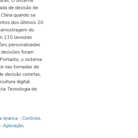
uras. O sistema
ada de decisão de
e China quando se
entos dos últimos 20
e amostragem do
em 115 lavouras
sões personalizadas
s decisões foram
 Portanto, o sistema
mate nas tomadas de
de decisão corretas,
ultura digital;
sta; Tecnologia de
-branca - Controle
,
 - Aplicação
,