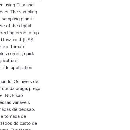
en using EILa and
years. The sampling
 sampling plan in
e of the digital
recting errors of up
nd low-cost (US$
use in tomato
les correct, quick
riculture;
icide application
mundo. Os níveis de
role da praga, preço
te, NDE são
ssas variáveis
madas de decisão.
 de tomada de
lizados do custo de