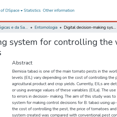
l of DSpace
Statistics
Other information
Ciências Biológicas e da Saúde
Entomologia
Digital decision-making system for controlling the whitefly Bemisia tabaci in tomato crops
ng system for controlling the 
s
Abstract
Bemisia tabaci is one of the main tomato pests in the wo
levels (EIL) vary depending on the cost of controlling the p
agricultural product and crop yields. Currently, EILs are de
or using average values of these variables (EILa). The use 
to errors in decision- making. The aim of this study was to
system for making control decisions for B. tabaci using up
the cost of controlling the pest, the price of tomatoes and
system created was compared with conventional pest con