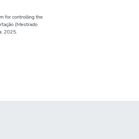
 for controlling the
sertação (Mestrado
a. 2025.