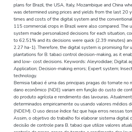
plans for Brazil, the USA, Italy, Mozambique and China wh
was determined using prices and yields from the last 20 
times and costs of the digital system and the conventional
115 commercial crops in Brazil were also compared. The us
system made personalized decisions for each situation, cor
to 62.51% and its decisions were quick (2.39 minutes) a
2.27 ha-1). Therefore, the digital system is promising for 
plantations for B. tabaci control decision-making, as it enab
and low- cost decisions. Keywords: Aleyrodidae; Digital ag
Application; Decision-making errors; Expert system; Insect
technology.
Bemisia tabaci é uma das principais pragas do tomate no 
dano econômico (NDE) variam em função do custo de cont
do produto agrícola e rendimento das lavouras. Atualmen
determinados empiricamente ou usando valores médios de
(NDEM). O uso desse índice faz que haja erros nessas to
Assim, o objetivo do trabalho foi elaborar sistema digital
decisão de controle para B. tabaci que utilize valores atua