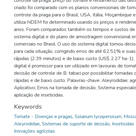
controle da praga, preço do tomate e rendimento das lavo
criado foi comparado com os planos convencionais de tom
controle da praga para o Brasil, USA, Itália, Moçambique 
utiliza NDEM foi determinado usando os preços e rendim
anos. Foram comparados também os tempos e custos d
sistema digital e do plano de amostragem convencional 
comerciais no Brasil. O uso do sistema digital tomou deci
para cada situação, corrigindo erros de até 62.51% e sua
rápidas (2.39 minutos) e de baixo custo (US$ 2.27 ha-1).
digital é promissor para ser utilizado em lavouras de to
decisão de controle de B. tabaci por possibilitar tomadas 
rápidas e de baixo custo. Palavras-chave: Aleyrodidae; agric
Aplicativo; Erros na tomada de decisão; Sistema especiali
aplicação de inseticidas.
Keywords
Tomate - Doenças e pragas
,
Solanum lycopersicum
,
Mosca
Aleyrodidae
,
Sistemas de suporte de decisão
,
Inseticidas
Inovações agrícolas