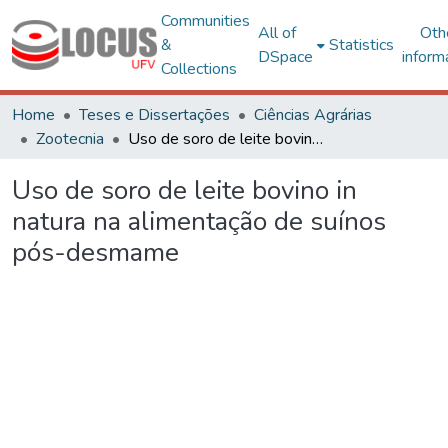
Communities
All of
Oth
&
Statistics
DSpace
inform
Collections
Home
Teses e Dissertações
Ciências Agrárias
Zootecnia
Uso de soro de leite bovino in natura na alimentação de suínos pós-desmame
Uso de soro de leite bovino in
natura na alimentação de suínos
pós-desmame