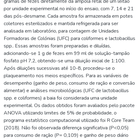
gramas de fezes diretamente da ampola retal de um leitão
por unidade experimental no início do ensaio, com 7, 14 e 21
dias pós-desmame. Cada amostra foi armazenada em potes
coletores esterilizados e mantida refrigerada para ser
analisada em laboratório, para contagem de Unidades
Formadoras de Colónias (UFC) para coliformes e lactobacillus
spp.. Essas amostras foram preparadas e diluídas,
adicionando-se 1 g de fezes em 99 ml de solução-tampão
fosfato pH 7,2, obtendo-se uma diluição inicial de 1:100.
Após diluições sucessivas até 10-8, procedeu-se o
plaqueamento nos meios específicos. Para as variáveis de
desempenho (ganho de peso, consumo de ração e conversão
alimentar) e análises microbiológicas (UFC de lactobacillus
spp. e coliformes) a baia foi considerada uma unidade
experimental. Os dados obtidos foram avaliados pelo pacote
ANOVA utilizando limites de 5% de probabilidade, o
programa estatístico computacional utilizado foi R Core Team
(2018). Não foi observada diferença significativa (P<0,05)
para consumo de ração (P= 0,109) e ganho de peso diário