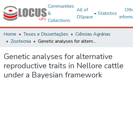
Communities
All of
Oth
&
Statistics
DSpace
inform
Collections
Home
Teses e Dissertações
Ciências Agrárias
Zootecnia
Genetic analyses for alternative reproductive traits in Nellore cattle under a Bayesian framework
Genetic analyses for alternative
reproductive traits in Nellore cattle
under a Bayesian framework