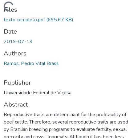
ading...
Files
texto completo.pdf
(695.67 KB)
Date
2019-07-19
Authors
Ramos, Pedro Vital Brasil
Publisher
Universidade Federal de Viçosa
Abstract
Reproductive traits are determinant for the profitability of
beef cattle. Therefore, several reproductive traits are used
by Brazilian breeding programs to evaluate fertility, sexual
precocity and cows” longevity. Although it has been less