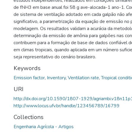
estudos independentes, realizados em condições similare
de fNH3 em base anual foi 58 g ave-alocada-1 ano-1. Con
de sistema de ventilação adotado em cada galpão não af
significativo, a parametrização da equação de emissão no
modelagem. Os resultados validam a acurácia da metodol
determinação da emissão de amônia para galpões nas cond
contribuem para a formação de base de dados confiável d
em climas tropicais, quando aplicada em um número sufic
seja representativo do cenário brasileiro.
Keywords
Emission factor
,
Inventory
,
Ventilation rate
,
Tropical condit
URI
http://dx.doi.org/10.1590/1807-1929/agriambi.v18n1
http://www.locus.ufv.br/handle/123456789/16799
Collections
Engenharia Agrícola - Artigos