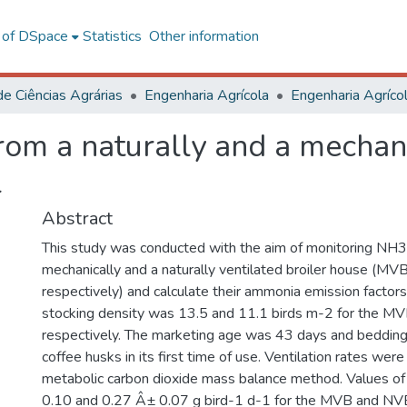
l of DSpace
Statistics
Other information
de Ciências Agrárias
Engenharia Agrícola
om a naturally and a mechani
l
Abstract
This study was conducted with the aim of monitoring NH3
mechanically and a naturally ventilated broiler house (M
respectively) and calculate their ammonia emission factors
stocking density was 13.5 and 11.1 birds m-2 for the M
respectively. The marketing age was 43 days and bedding 
coffee husks in its first time of use. Ventilation rates wer
metabolic carbon dioxide mass balance method. Values 
0.10 and 0.27 Â± 0.07 g bird-1 d-1 for the MVB and NVB,