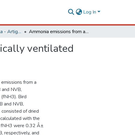
Log In
Engenharia Agrícola - Artigos
Ammonia emissions from a naturally and a mechanically ventilated broiler house in Brazil
cally ventilated
 emissions from a
VB and NVB,
 (fNH3). Bird
VB and NVB,
consisted of dried
e calculated with the
of fNH3 were 0.32 Â±
 respectively, and