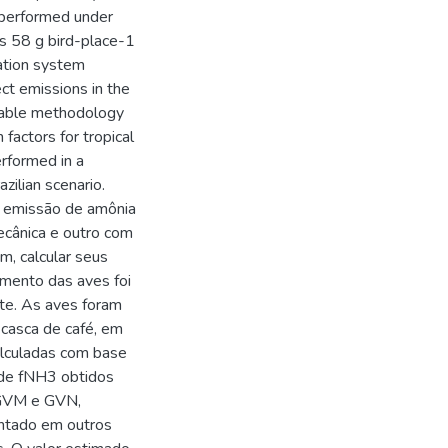
 performed under
as 58 g bird-place-1
lation system
ect emissions in the
liable methodology
factors for tropical
erformed in a
zilian scenario.
a emissão de amônia
ecânica e outro com
m, calcular seus
mento das aves foi
te. As aves foram
 casca de café, em
alculadas com base
 de fNH3 obtidos
 GVM e GVN,
entado em outros