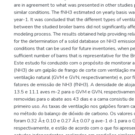
are in agreement to what was presented in other studies
similar conditions. The fNH3 estimated on yearly basis w
year-1. It was concluded that the different types of venti
between the studied broiler barns did not significantly aff
modeling process. The results obtained help providing re
for the determination of a solid database on NH3 emission 
conditions that can be used for future inventories, when p
sufficient number of barns that is representative for the Bra
Este estudo foi conduzido com o propósito de monitorar 
(NH3) de um galpão de frango de corte com ventilação m
ventilação natural (GVM e GVN, respectivamente) e, por fi
fatores de emissão de NH3 (fNH3). A densidade de aloja
13.5 e 11.1 aves m-2 para o GVM e GVN, respectivamen
removidas para o abate aos 43 dias e a cama consistiu de
primeiro uso. As taxas de ventilação nos galpões foram c
no método do balanço de dióxido de carbono. Os valores
foram 0.32 Â± 0.10 e 0.27 Â± 0.07 g ave-1 d-1 para o
respectivamente, e estão de acordo com o que foi apres