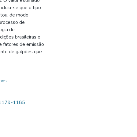
s. O valor estimado
cluiu-se que o tipo
etou, de modo
 processo de
ogia de
ições brasileiras e
e fatores de emissão
iente de galpões que
ions
1p1179-1185