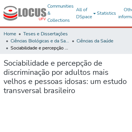
Communities
All of
Oth
&
Statistics
DSpace
inform
Collections
Home
Teses e Dissertações
Ciências Biológicas e da Saúde
Ciências da Saúde
Sociabilidade e percepção de discriminação por adultos mais velhos e pessoas idosas: um estudo transversal brasileiro
Sociabilidade e percepção de
discriminação por adultos mais
velhos e pessoas idosas: um estudo
transversal brasileiro