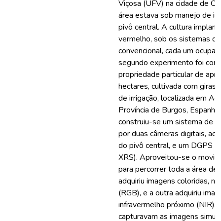
Viçosa (UFV) na cidade de C
área estava sob manejo de irr
pivô central. A cultura implanta
vermelho, sob os sistemas de 
convencional, cada um ocupan
segundo experimento foi con
propriedade particular de ap
hectares, cultivada com gira
de irrigação, localizada em Ag
Província de Burgos, Espanha
construiu-se um sistema de vi
por duas câmeras digitais, ac
do pivô central, e um DGPS (T
XRS). Aproveitou-se o movim
para percorrer toda a área d
adquiriu imagens coloridas, na
(RGB), e a outra adquiriu ima
infravermelho próximo (NIR).
capturavam as imagens simul