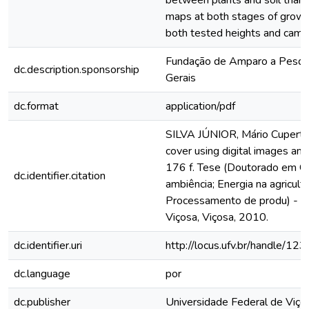
between plants and soil than 
maps at both stages of growth
both tested heights and came
Fundação de Amparo a Pesqu
dc.description.sponsorship
Gerais
dc.format
application/pdf
SILVA JÚNIOR, Mário Cuperti
cover using digital images and
176 f. Tese (Doutorado em Co
dc.identifier.citation
ambiência; Energia na agricult
Processamento de produ) - U
Viçosa, Viçosa, 2010.
dc.identifier.uri
http://locus.ufv.br/handle/
dc.language
por
dc.publisher
Universidade Federal de Viço