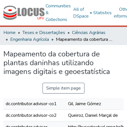
Communities
All of
Oth
&
Statistics
DSpace
inform
Collections
Home
Teses e Dissertações
Ciências Agrárias
Engenharia Agrícola
Mapeamento da cobertura de plantas daninhas utilizando imagens digitais e geoestatística
Mapeamento da cobertura de
plantas daninhas utilizando
imagens digitais e geoestatística
Simple item page
dc.contributor.advisor-co1
Gil, Jaime Gómez
dc.contributor.advisor-co2
Queiroz, Daniel Marçal de