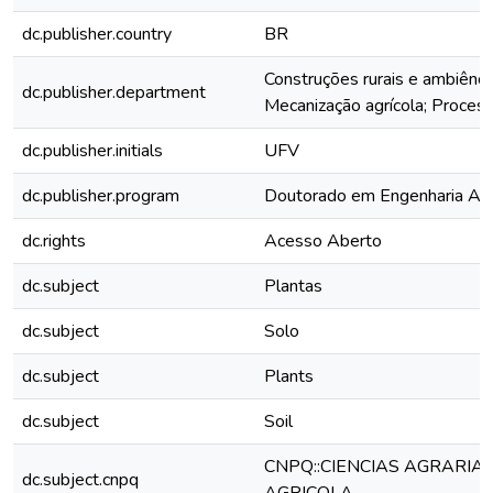
dc.publisher.country
BR
Construções rurais e ambiência;
dc.publisher.department
Mecanização agrícola; Proce
dc.publisher.initials
UFV
dc.publisher.program
Doutorado em Engenharia Agr
dc.rights
Acesso Aberto
dc.subject
Plantas
dc.subject
Solo
dc.subject
Plants
dc.subject
Soil
CNPQ::CIENCIAS AGRARIA
dc.subject.cnpq