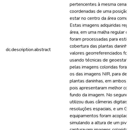
pertencentes à mesma cena. 
coordenadas de uma posição e
estar no centro da área comu
Estas imagens adquiridas re
área, em uma malha regular d
foram processadas para esti
cobertura das plantas daninh
dc.description.abstract
valores georreferenciados foi
usando técnicas de geoestatí
pelas imagens coloridas fora
os das imagens NIR, para dete
plantas daninhas, em ambos o
pois apresentaram melhor con
fundo da imagem. No segundo
utilizou duas câmeras digitais
resoluções espaciais, e um G
equipamentos foram acoplado
simulando a altura de um pivô
capturavam imagens colorida