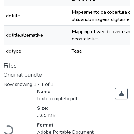
AGRICOLA
Mapeamento da cobertura de 
dc.title
utilizando imagens digitais e 
Mapping of weed cover using 
dc.title.alternative
geostatistics
dc.type
Tese
Files
Original bundle
Now showing
1 - 1 of 1
Name:
texto completo.pdf
Size:
3.69 MB
Format:
Loading...
Adobe Portable Document