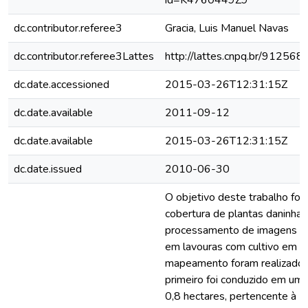
id=K4760449Z9
dc.contributor.referee3
Gracia, Luis Manuel Navas
dc.contributor.referee3Lattes
http://lattes.cnpq.br/9125
dc.date.accessioned
2015-03-26T12:31:15Z
dc.date.available
2011-09-12
dc.date.available
2015-03-26T12:31:15Z
dc.date.issued
2010-06-30
O objetivo deste trabalho foi
cobertura de plantas daninhas 
processamento de imagens dig
em lavouras com cultivo em li
mapeamento foram realizados
primeiro foi conduzido em um
0,8 hectares, pertencente à U