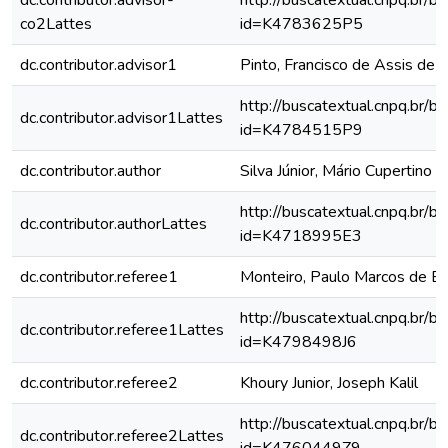
dc.contributor.advisor-
http://buscatextual.cnpq.br/bu
co2Lattes
id=K4783625P5
dc.contributor.advisor1
Pinto, Francisco de Assis de 
http://buscatextual.cnpq.br/bu
dc.contributor.advisor1Lattes
id=K4784515P9
dc.contributor.author
Silva Júnior, Mário Cupertino d
http://buscatextual.cnpq.br/bu
dc.contributor.authorLattes
id=K4718995E3
dc.contributor.referee1
Monteiro, Paulo Marcos de Ba
http://buscatextual.cnpq.br/bu
dc.contributor.referee1Lattes
id=K4798498J6
dc.contributor.referee2
Khoury Junior, Joseph Kalil
http://buscatextual.cnpq.br/bu
dc.contributor.referee2Lattes