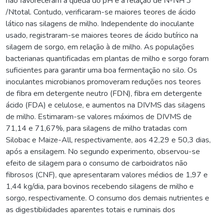
não favoreceram a queda do pH e a relação de N-NH 3
/Ntotal. Contudo, verificaram-se maiores teores de ácido
lático nas silagens de milho. Independente do inoculante
usado, registraram-se maiores teores de ácido butírico na
silagem de sorgo, em relação à de milho. As populações
bacterianas quantificadas em plantas de milho e sorgo foram
suficientes para garantir uma boa fermentação no silo. Os
inoculantes microbianos promoveram reduções nos teores
de fibra em detergente neutro (FDN), fibra em detergente
ácido (FDA) e celulose, e aumentos na DIVMS das silagens
de milho. Estimaram-se valores máximos de DIVMS de
71,14 e 71,67%, para silagens de milho tratadas com
Silobac e Maize-All, respectivamente, aos 42,29 e 50,3 dias,
após a ensilagem. No segundo experimento, observou-se
efeito de silagem para o consumo de carboidratos não
fibrosos (CNF), que apresentaram valores médios de 1,97 e
1,44 kg/dia, para bovinos recebendo silagens de milho e
sorgo, respectivamente. O consumo dos demais nutrientes e
as digestibilidades aparentes totais e ruminais dos