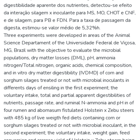
digestibilidade aparente dos nutrientes, detectou-se efeito
da interação silagem x inoculante para MS, MO, CHOT e CNF,
e de silagem, para PB e FDN. Para a taxa de passagem da
digesta, estimou-se valor médio de 5,32%h.
Three experiments were developed in areas of the Animal
Science Departament of the Universidade Federal de Viçosa,
MG, Brazil with the objective to evaluate the microbial
populations, dry matter losses (DML), pH, ammonia
nitrogen/Total nitrogen, organic acids, chemical composition,
and in vitro dry matter digestibility (IVDMD) of corn and
sorghum silages treated or not with microbial inoculants in
differents days of ensiling in the first experiment; the
voluntary intake, total and partial apparent digestibilities of
nutrients, passage rate, and ruminal N-ammonia and pH in of
four rumen and abomasum fistulated Holstein x Zebu steers
with 485 kg of live weigth fed diets containing corn or
sorghum silages treated or not with microbial inoculant, in the
second experiment; the voluntary intake, weight gain, feed