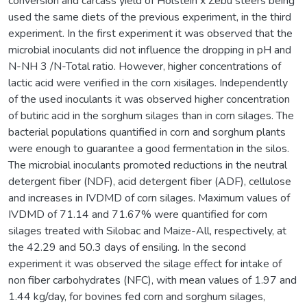
conversion and carcass yield of Holstein x Zebu steers being
used the same diets of the previous experiment, in the third
experiment. In the first experiment it was observed that the
microbial inoculants did not influence the dropping in pH and
N-NH 3 /N-Total ratio. However, higher concentrations of
lactic acid were verified in the corn xisilages. Independently
of the used inoculants it was observed higher concentration
of butiric acid in the sorghum silages than in corn silages. The
bacterial populations quantified in corn and sorghum plants
were enough to guarantee a good fermentation in the silos.
The microbial inoculants promoted reductions in the neutral
detergent fiber (NDF), acid detergent fiber (ADF), cellulose
and increases in IVDMD of corn silages. Maximum values of
IVDMD of 71.14 and 71.67% were quantified for corn
silages treated with Silobac and Maize-All, respectively, at
the 42.29 and 50.3 days of ensiling. In the second
experiment it was observed the silage effect for intake of
non fiber carbohydrates (NFC), with mean values of 1.97 and
1.44 kg/day, for bovines fed corn and sorghum silages,