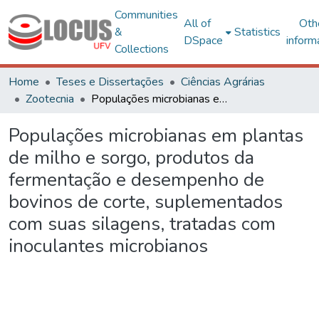
Communities
All of
Oth
&
Statistics
DSpace
inform
Collections
Home
Teses e Dissertações
Ciências Agrárias
Zootecnia
Populações microbianas em plantas de milho e sorgo, produtos da fermentação e desempenho de bovinos de corte, suplementados com suas silagens, tratadas com inoculantes microbianos
Populações microbianas em plantas
de milho e sorgo, produtos da
fermentação e desempenho de
bovinos de corte, suplementados
com suas silagens, tratadas com
inoculantes microbianos