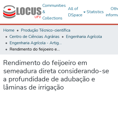
Communities
All of
Oth
&
Statistics
DSpace
inform
Collections
Home
Produção Técnico-científica
Centro de Ciências Agrárias
Engenharia Agrícola
Engenharia Agrícola - Artigos
Rendimento do feijoeiro em semeadura direta considerando-se a profundidade de adubação e lâminas de irrigação
Rendimento do feijoeiro em
semeadura direta considerando-se
a profundidade de adubação e
lâminas de irrigação