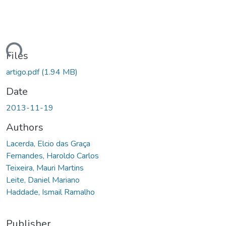
ding...
Files
artigo.pdf
(1.94 MB)
Date
2013-11-19
Authors
Lacerda, Elcio das Graça
Fernandes, Haroldo Carlos
Teixeira, Mauri Martins
Leite, Daniel Mariano
Haddade, Ismail Ramalho
Publisher