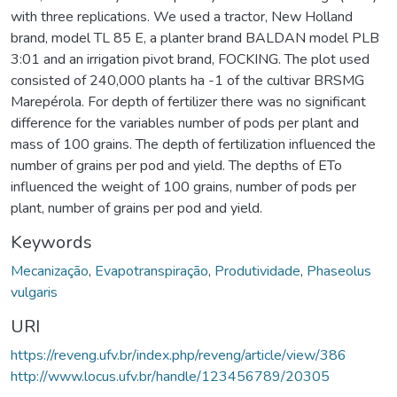
with three replications. We used a tractor, New Holland
brand, model TL 85 E, a planter brand BALDAN model PLB
3:01 and an irrigation pivot brand, FOCKING. The plot used
consisted of 240,000 plants ha -1 of the cultivar BRSMG
Marepérola. For depth of fertilizer there was no significant
difference for the variables number of pods per plant and
mass of 100 grains. The depth of fertilization influenced the
number of grains per pod and yield. The depths of ETo
influenced the weight of 100 grains, number of pods per
plant, number of grains per pod and yield.
Keywords
Mecanização
,
Evapotranspiração
,
Produtividade
,
Phaseolus
vulgaris
URI
https://reveng.ufv.br/index.php/reveng/article/view/386
http://www.locus.ufv.br/handle/123456789/20305