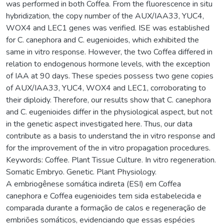
was performed in both Coffea. From the fluorescence in situ
hybridization, the copy number of the AUX/IAA33, YUC4,
WOX4 and LEC1 genes was verified. ISE was established
for C. canephora and C. eugenioides, which exhibited the
same in vitro response. However, the two Coffea differed in
relation to endogenous hormone levels, with the exception
of IAA at 90 days. These species possess two gene copies
of AUX/IAA33, YUC4, WOX4 and LEC1, corroborating to
their diploidy. Therefore, our results show that C. canephora
and C. eugenioides differ in the physiological aspect, but not
in the genetic aspect investigated here. Thus, our data
contribute as a basis to understand the in vitro response and
for the improvement of the in vitro propagation procedures.
Keywords: Coffee. Plant Tissue Culture. In vitro regeneration.
Somatic Embryo. Genetic. Plant Physiology.
A embriogênese somática indireta (ESI) em Coffea
canephora e Coffea eugenioides tem sida estabelecida e
comparada durante a formação de calos e regeneração de
embriões somáticos, evidenciando que essas espécies