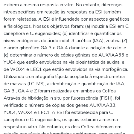
exibem a mesma resposta in vitro. No entanto, diferenças
intraespecíficas em relação às respostas da ESI também
foram relatadas. A ESI é influenciada por aspectos genéticos
e fisiológicos. Nossos objetivos foram: (a) induzir a ESI em C.
canephora e C. eugenioides; (b) identificar e quantificar os
níveis endógenos do ácido indol-3-acético (IAA), zeatina (Z)
e ácido giberélico GA 3 e GA 4 durante a indução de calo; e
(c) determinar o número de cópias gênicas de AUX/IAA33 e
YUC4 que estão envolvidos na via biosintética da auxina, e
de WOX4 e LEC1 que estão envolvidos na via morfogênica.
Utilizando cromatografia líquida acoplada à espectrometria
de massas (LC-MS), a identificação e quantificação de IAA,
GA 3 , GA 4 e Z foram realizadas em ambos os Coffea.
Através da hibridação in situ por fluorescência (FISH), foi
verificado o número de cópias dos genes AUX/IAA33,
YUC4, WOX4 e LEC1. A ESI foi estabelecida para C.
canephora e C. eugenioides, os quais exibiram a mesma
resposta in vitro. No entanto, os dois Coffea diferiram em
relação aos níveis dos hormônios endógenos, com exceção