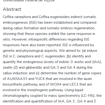
Universidade Federal de Viçosa
Abstract
Coffea canephora and Coffea eugenioides indirect somatic
embryogenesis (ISE) has been established and compared
during callus formation and somatic embryo regeneration,
showing that these species exhibit the same response in
vitro. However, intraspecific differences regarding ISE
responses have also been reported. ISE is influenced by
genetic and physiological aspects. We aimed to: (a) induce
ISE in C. canephora and C. eugenioides; (b) identify and
quantify the endogenous levels of indole-3-acetic acid (IAA),
zeatin (Z) and gibberellic acid GA 3 and GA 4 during the
callus induction; and (c) determine the number of gene copies
of AUX/IAA33 and YUC4 that are involved in the auxin
biosynthetic pathway, and of WOX4 and LEC1 that are
involved in the morphogenic pathway. Using liquid
chromatography coupled to mass spectrometry (LC-MS), the
identification and quantification of IAA, GA 3 , GA 4 and Z