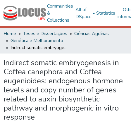
Communities
All of
Oth
&
Statistics
DSpace
inform
Collections
Home
Teses e Dissertações
Ciências Agrárias
Genética e Melhoramento
Indirect somatic embryogenesis in Coffea canephora and Coffea eugenioides: endogenous hormone levels and copy number of genes related to auxin biosynthetic pathway and morphogenic in vitro response
Indirect somatic embryogenesis in
Coffea canephora and Coffea
eugenioides: endogenous hormone
levels and copy number of genes
related to auxin biosynthetic
pathway and morphogenic in vitro
response