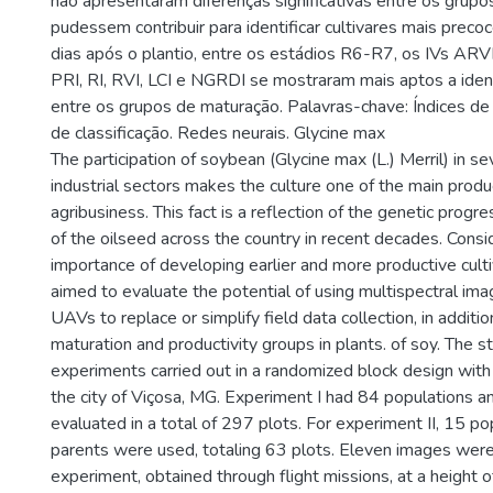
não apresentaram diferenças significativas entre os grup
pudessem contribuir para identificar cultivares mais prec
dias após o plantio, entre os estádios R6-R7, os IVs ARVI
PRI, RI, RVI, LCI e NGRDI se mostraram mais aptos a ident
entre os grupos de maturação. Palavras-chave: Índices d
de classificação. Redes neurais. Glycine max
The participation of soybean (Glycine max (L.) Merril) in sev
industrial sectors makes the culture one of the main produc
agribusiness. This fact is a reflection of the genetic progr
of the oilseed across the country in recent decades. Consi
importance of developing earlier and more productive culti
aimed to evaluate the potential of using multispectral im
UAVs to replace or simplify field data collection, in additio
maturation and productivity groups in plants. of soy. The 
experiments carried out in a randomized block design with 
the city of Viçosa, MG. Experiment I had 84 populations 
evaluated in a total of 297 plots. For experiment II, 15 po
parents were used, totaling 63 plots. Eleven images were
experiment, obtained through flight missions, at a height o