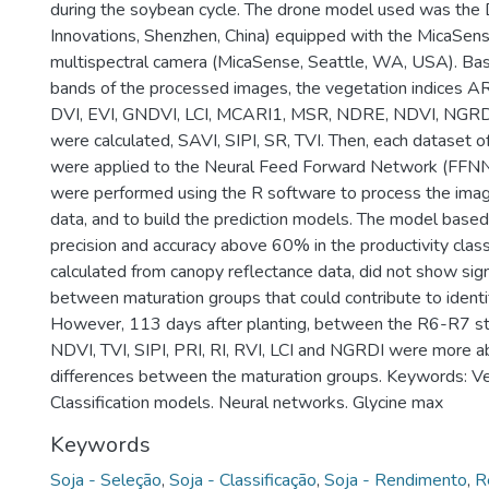
during the soybean cycle. The drone model used was the D
Innovations, Shenzhen, China) equipped with the MicaS
multispectral camera (MicaSense, Seattle, WA, USA). Bas
bands of the processed images, the vegetation indices AR
DVI, EVI, GNDVI, LCI, MCARI1, MSR, NDRE, NDVI, NGRDI,
were calculated, SAVI, SIPI, SR, TVI. Then, each dataset o
were applied to the Neural Feed Forward Network (FFNN
were performed using the R software to process the ima
data, and to build the prediction models. The model based
precision and accuracy above 60% in the productivity classif
calculated from canopy reflectance data, did not show sign
between maturation groups that could contribute to identify
However, 113 days after planting, between the R6-R7 st
NDVI, TVI, SIPI, PRI, RI, RVI, LCI and NGRDI were more ab
differences between the maturation groups. Keywords: Ve
Classification models. Neural networks. Glycine max
Keywords
Soja - Seleção
,
Soja - Classificação
,
Soja - Rendimento
,
R