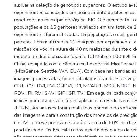
auxiliar na seleção de genótipos superiores. O estudo aval
experimentos conduzidos em delineamento de blocos cas
repetições no município de Viçosa, MG. O experimento I 
populações e os 15 genitores avaliados em um total de 2
experimento II foram utilizadas 15 populações e seis geni
parcelas. Foram utilizadas 11 imagens, por experimento, 
missões de voo, na altura de 40 m, realizadas durante o ci
modelo de drone utilizado foram o DJI Matrice 100 (DJI In
China) equipado com a câmera multiespectral MicaSens
(MicaSense, Seattle, WA, EUA). Com base nas bandas es
imagens processadas, foram calculados os índices de veg
CIRE, CVI, DVI, EVI, GNDVI, LCI, MCARI1, MSR, NDRE, N
RDVI, RI, RVI, SAVI, SIPI, SR, TVI. Em seguida, cada conj
índices por data de voo, foram aplicados na Rede Neural
(FFNN). As análises foram realizadas por meio do softwa
das imagens e para a construção dos modelos de prediç
nos IVs, obteve precisão e acurácia acima de 60% na class
produtividade. Os IVs, calculados a partir dos dados de ref