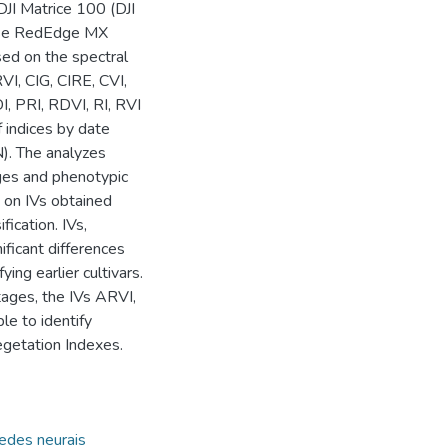
JI Matrice 100 (DJI
ense RedEdge MX
ed on the spectral
VI, CIG, CIRE, CVI,
 PRI, RDVI, RI, RVI
f indices by date
). The analyzes
ges and phenotypic
 on IVs obtained
ication. IVs,
ificant differences
ing earlier cultivars.
ages, the IVs ARVI,
le to identify
getation Indexes.
edes neurais