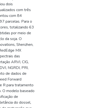
iou dois
ualizados com três
contou com 84
97 parcelas. Para o
tores, totalizando 63
obtidas por meio de
clo da soja. O
novations, Shenzhen,
e RedEdge MX
pectrais das
etação ARVI, CIG,
DVI, NGRDI, PRI,
unto de dados de
 Feed Forward
re R para tratamento
ão. O modelo baseado
ificação de
letância do dossel,