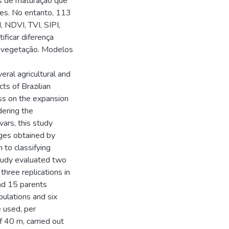
os de maturação que
oces. No entanto, 113
, NDVI, TVI, SIPI,
ificar diferença
e vegetação. Modelos
eral agricultural and
ts of Brazilian
ess on the expansion
dering the
vars, this study
ages obtained by
n to classifying
study evaluated two
three replications in
and 15 parents
pulations and six
 used, per
f 40 m, carried out