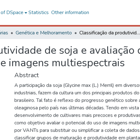
l of DSpace
Statistics
Other information
rias
Genética e Melhoramento
Classificação da produtividade de soja e avaliação de grupos de maturação por meio de imagens multiespectrais
utividade de soja e avaliação
e imagens multiespectrais
Abstract
A participação da soja (Glycine max (L.) Merril) em diverso
industriais, fazem da cultura um dos principais produtos d
brasileiro. Tal fato é reflexo do progresso genético sobre
oleaginosa pelo país nas últimas décadas. Tendo em vista
desenvolvimento de cultivares mais precoces e produtivas
como objetivo avaliar o potencial do uso de imagens multi
por VANTs para substituir ou simplificar a coleta de dad
classificar grupos de maturação e produtividade em planta