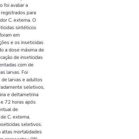
 foi avaliar a
 registrados para
dor C. externa. O
ticidas sintéticos
s foram em
ões e os inseticidas
ando a dose máxima de
icação de inseticidas
imentadas com de
as larvas. Foi
 de larvas e adultos
eradamente seletivos,
rina e deltametrina
8 e 72 horas após
entual de
 de C. externa,
nseticidas seletivos.
m altas mortalidades