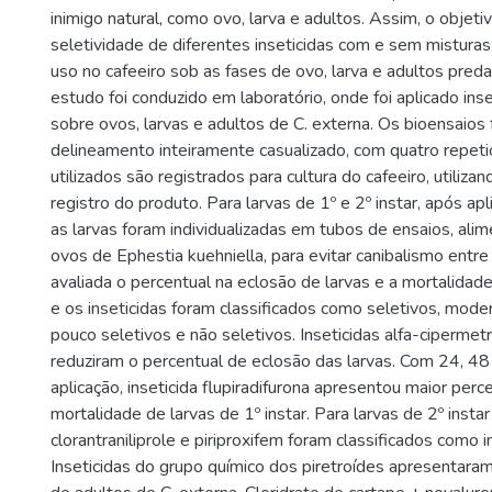
inimigo natural, como ovo, larva e adultos. Assim, o objetivo
seletividade de diferentes inseticidas com e sem misturas
uso no cafeeiro sob as fases de ovo, larva e adultos preda
estudo foi conduzido em laboratório, onde foi aplicado inse
sobre ovos, larvas e adultos de C. externa. Os bioensaio
delineamento inteiramente casualizado, com quatro repetiç
utilizados são registrados para cultura do cafeeiro, utiliz
registro do produto. Para larvas de 1º e 2º instar, após apl
as larvas foram individualizadas em tubos de ensaios, al
ovos de Ephestia kuehniella, para evitar canibalismo entre 
avaliada o percentual na eclosão de larvas e a mortalidade
e os inseticidas foram classificados como seletivos, mod
pouco seletivos e não seletivos. Inseticidas alfa-cipermet
reduziram o percentual de eclosão das larvas. Com 24, 4
aplicação, inseticida flupiradifurona apresentou maior perc
mortalidade de larvas de 1º instar. Para larvas de 2º instar
clorantraniliprole e piriproxifem foram classificados como i
Inseticidas do grupo químico dos piretroídes apresentara