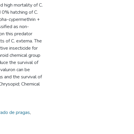
 high mortality of C.
 0% hatching of C.
alpha-cypermethrin +
sified as non-
on this predator
ts of C. externa. The
tive insecticide for
throid chemical group
uce the survival of
ovaluron can be
s and the survival of
 Chrysopid; Chemical
rado de pragas
,