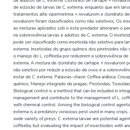
de adultos de C. externa. Cloridrato de cartape + noval
de eclosão de larvas de C. externa, enquanto que em larva
tratamentos alfa-cipermetrina + novalurom e cloridrato de
novalurom foram classificados como não seletivos. Os inse
as misturas aplicados sob o este predador alteraram o pe
na sobrevivência larvas e adultos de C. externa. O inseticid
pode ser classificado como inseticida não seletivo para lar
externa. Inseticidas do grupo químico dos piretroides nã
o manejo do L. coffeella por reduzirem a sobrevivência de 
externa. A mistura de cloridrato de cartape + novalurom 
não seletivo por reduzir a eclosão de ovos e a sobrevivênc
instar de C. externa. Palavras-chave: Coffea arábica; Criso
químico; Manejo integrado de pragas; Pesticidas; Toxicida
Biological control is a method that can be included in inte
management and contribute to the management of L. coffe
with chemical control. Among the biological control agent
externa is a predatory voracious pest used in many crops, 
wide variety of preys. C. externa larvae are potential agent
coffeella, but evaluating the impact of insecticides with a