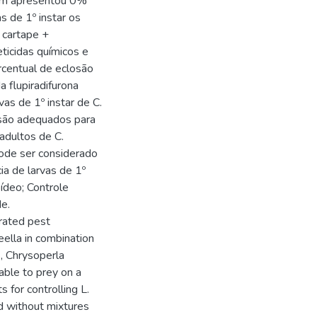
urom apresentou 0%
s de 1º instar os
 cartape +
ticidas químicos e
rcentual de eclosão
a flupiradifurona
vas de 1º instar de C.
o são adequados para
adultos de C.
pode ser considerado
ia de larvas de 1º
pídeo; Controle
de.
grated pest
ella in combination
s, Chrysoperla
able to prey on a
s for controlling L.
nd without mixtures