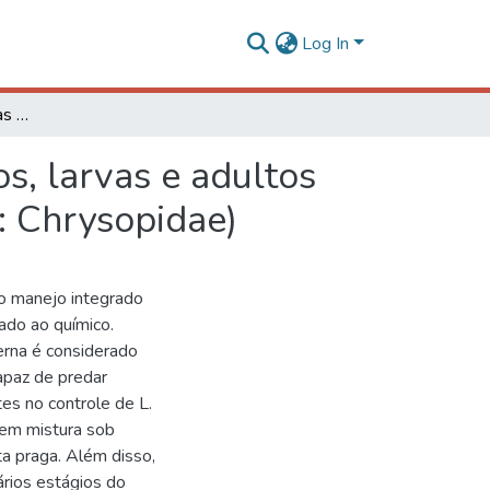
Log In
Seletividade de inseticidas com e sem mistura a ovos, larvas e adultos de Chrysoperla externa (Hagen, 1861) (Neuroptera: Chrysopidae)
s, larvas e adultos
: Chrysopidae)
no manejo integrado
iado ao químico.
erna é considerado
apaz de predar
tes no controle de L.
 sem mistura sob
ta praga. Além disso,
ários estágios do