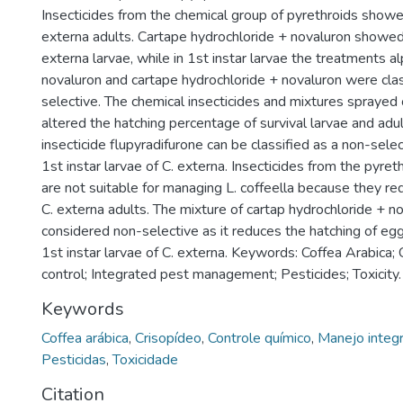
Insecticides from the chemical group of pyrethroids showed
externa adults. Cartape hydrochloride + novaluron showed
externa larvae, while in 1st instar larvae the treatments 
novaluron and cartape hydrochloride + novaluron were clas
selective. The chemical insecticides and mixtures sprayed 
altered the hatching percentage of survival larvae and adul
insecticide flupyradifurone can be classified as a non-selec
1st instar larvae of C. externa. Insecticides from the pyre
are not suitable for managing L. coffeella because they red
C. externa adults. The mixture of cartap hydrochloride + n
considered non-selective as it reduces the hatching of egg
1st instar larvae of C. externa. Keywords: Coffea Arabica;
control; Integrated pest management; Pesticides; Toxicity.
Keywords
Coffea arábica
,
Crisopídeo
,
Controle químico
,
Manejo integ
Pesticidas
,
Toxicidade
Citation