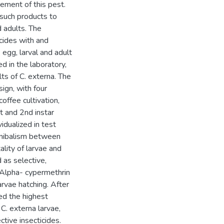
ement of this pest.
f such products to
d adults. The
icides with and
 egg, larval and adult
d in the laboratory,
lts of C. externa. The
ign, with four
offee cultivation,
t and 2nd instar
vidualized in test
nnibalism between
ality of larvae and
 as selective,
 Alpha- cypermethrin
rvae hatching. After
ed the highest
 C. externa larvae,
ctive insecticides.