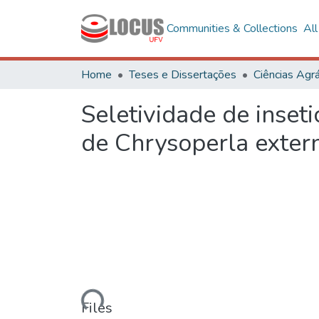
Communities & Collections
Al
Home
Teses e Dissertações
Ciências Agrá
Seletividade de inset
de Chrysoperla exter
Loading...
Files