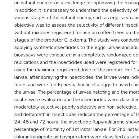
on natural enemies is a challenge for optimizing the manag
In addition, it is necessary to understand the selectivity o
various stages of the natural enemy, such as egg, larva an
objective was to assess the selectivity of different insect
without mixtures registered for use on coffee trees on the
stages of the predator C. externa. The study was conducte
applying synthetic insecticides to the eggs, larvae and adu
bioassays were conducted in a completely randomized des
replications and the insecticides used were registered for c
using the maximum registered dose of the product. For 1s
larvae, after spraying the insecticides, the larvae were indi
tubes and were fed Ephestia kuehniella eggs to avoid ca
the larvae. The percentage of larvae hatching and the mort
adults were evaluated and the insecticides were classified
moderately selective, poorly selective and non-selective.
and deltamethrin insecticides reduced the percentage of la
24, 48 and 72 hours, the insecticide flupyradifurone show
percentage of mortality of 1st instar larvae. For 2nd instar
chlorantraniliprole and pyriproxifem were classified as sele