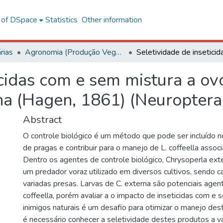
l of DSpace
Statistics
Other information
rias
Agronomia (Produção Vegetal) - CRP
icidas com e sem mistura a ovo
na (Hagen, 1861) (Neuroptera
Abstract
O controle biológico é um método que pode ser incluído 
de pragas e contribuir para o manejo de L. coffeella assoc
Dentro os agentes de controle biológico, Chrysoperla ext
um predador voraz utilizado em diversos cultivos, sendo c
variadas presas. Larvas de C. externa são potenciais agen
coffeella, porém avaliar a o impacto de inseticidas com e
inimigos naturais é um desafio para otimizar o manejo des
é necessário conhecer a seletividade destes produtos a v