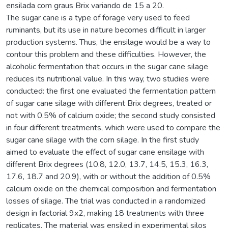
The sugar cane is a type of forage very used to feed ruminants, but its use in nature becomes difficult in larger production systems. Thus, the ensilage would be a way to contour this problem and these difficulties. However, the alcoholic fermentation that occurs in the sugar cane silage reduces its nutritional value. In this way, two studies were conducted: the first one evaluated the fermentation pattern of sugar cane silage with different Brix degrees, treated or not with 0.5% of calcium oxide; the second study consisted in four different treatments, which were used to compare the sugar cane silage with the corn silage. In the first study aimed to evaluate the effect of sugar cane ensilage with different Brix degrees (10.8, 12.0, 13.7, 14.5, 15.3, 16.3, 17.6, 18.7 and 20.9), with or without the addition of 0.5% calcium oxide on the chemical composition and fermentation losses of silage. The trial was conducted in a randomized design in factorial 9x2, making 18 treatments with three replicates. The material was ensiled in experimental silos every 15 days, and they were opened after 30 days of fermentation. As the Brix degree of the ensiled material was increased, there was an increase (P<0.05) of dry matter (DM) and decreased (P<0.05) of ash (CZ), crude protein (CP) and fibers (NDFcp and ADFcp). After fermentation, the DM content of the silage presented linear increase in comparison to the Brix concentration, and this increase was positively correlated with the lime amount; on the other hand, the CZ, CP, and NDFcp levels were reduced (P<0.05) with the Brix increase. Amongst the treated silages there were higher levels of CZ and EE, but the NDFcp and CP contents were lower in the silages with lime. The FDAcp content suffered linear reduction for treated silage, while in the untreated silage, there was a quadratic answer. The ethanol production, according to the Brix degree, presented a quadratically reply (P<0.05) for the silages without lime, and cubically (P<0.05) in silages with lime. The silages without lime as compared to those treated showed average levels of ethanol of 3.92 and 0.69% in the DM, respectively. The N-NH3 levels for silage with lime showed a linear increase (P<0.05) related to the Brix degree increasing, while in the control silage this effect did not occur (P>0.05). The treated or untreated silages presented an average pH of 3.98 and 3.50, respectively. The acetic and butyric acid levels were not affected (P>0.05) by the lime content and Brix degree. The untreated silages had a linear decreasing effect (P<0.05) for propionic acid levels as the Brix degree were increased. The higher the Brix degree value were, the higher the total losses of dry matter in treated or not treated sugar cane silage were (P<0.05). Silage without calcium oxide presented average losses of DM, gases and effluent by 18.3%, 12.9% in the DM and 137.7 kg/t of FF, and for the treated silages these losses were 11.3%, 5.3% in the DM and 106.0 kg/t of FF, respectively. In the second study were done three experiments. In experiment 1, which aimed to evaluate the effect of diets containing sugar cane silage with low (SCBB) and high Brix degree (SCAB), with (T) or without addition of 0.5% of calcium oxide, and corn silage (CS), with concentrate offered on the base of 1% of body weight (BW) on the intake, performance and commercial cuts income of feedlot beef cattle. In this experiment were used 35 steers, European-Zebu crossbred, with an average initial body weight (BW) of 350 ± 32.96 kg, five of whom were slaughtered at the beginning of the experiment (reference group), and the other 30 were distributed in randomized blocks, with five treatments and six blocks (replicates), considering the body weight as a criterion for blocks. In experiment 2 were used five steers, European-Zebu crossbred with an average initial body weight (BW) of 350 ± 18.99 kg, distributed in a 5x5 design incomplete Latin square, with the same five treatments of the first experiment, five animals, and four periods, with the objective to determine the digestibility of the constituents of the diets and the microbial protein production. Each experimental period had 21 days, eighteen of which to adaptation to the diets and three for data collection. At the end of experiment 1, all of the animals were slaughtered and their gastrointestinal tracts were emptied to determine the empty body weight (EBW). Apart from the neutral detergent fiber (NDFcp) intake in % BW, the diet containing corn silage (CS) showed better (P<0.05) intake of other nutrients from the diet and better weight gain (WG). For the carcass features, only the carcass income in relation to the BW and EBW was not affected (P>0.05) by the diets, and the other carcass features were higher (P<0.05) for the diets containing CS. It did not occur any difference (P>0.05) between the diets containing sugar cane silage (SC) for the carcass features. The DM intake and the ADG of animals fed with the diets containing CS and SC were 9.82 and 1.48 and of 7.65 and 0.93 kg/day, respectively. The animals that received the diet containing sugar cane silage with high Brix (SCAB) had (P<0.05) lower intake of indigestible neutral detergent fiber (iNDF) and NDFcp (% BW), than those that received the diet containing SCBB. The animals that received the diet containing sugar cane silage treated with high Brix (SCTAB) had less intake (P<0.05) of NDFcp and iNDF (% BW), than those that received the one containing SCAB. There was lower (P<0.05) access number and greater time of stay for access to the trough, for the diet containing CS. The diet containing CS had higher digestibility (P<0.05) for all the nutrients, except for the crude protein (CP) and the non-fiber carbohydrates (NFC) which did not differ in comparison to the diets containing sugar cane silage. Among the diets containing sugar cane silage, there were no (P> 0.05) difference in the digestibilities, with the exception for the diet containing SCTAB which had the higher NDFcp digestibility (P<0.05) compared with the diet containing SCAB. There were not any effect (P>0.05) of the diets containing SC on the excretion of nitrogenous compounds in urine. However, the diet containing CS showed lower excretion (P<0.05) of these compounds. There was higher (P<0.05) synthesis of microbial crude protein in the diet containing CS in comparison to the diets containing SC. There were no differences (P>0.05) among the treatments for microbial efficiency. In experiment 3 the aim was to evaluate the effect of diets containing sugar cane silage with low and high Brix degree, with or without 0.5% of calcium oxide and corn silage on the totals and partials digestibilities, the ruminal parameters (pH, ammoniacal N, rates of digestion and passage) and the balance of nitrogenous compounds. There were used five steers, European-Zebu crossbred, ruminally and abomasally cannulated with average BW of 180 ± 31.81 kg, distributed in a 5x5 Latin Square, with the five treatments (arranged in a 2x2 factorial+1) consisting of diets containing sugar cane silage with two levels of calcium oxide (0 or 0.5% on the basis of natural materia) and two Brix degrees (15 and 20o) and corn silage, with the concentrate being offered on the basis of 1% of the BW. There were done five experimental periods of 14 days each, with seven days for diets adaptation and seven days for data collections. The animals submitted to the diet containing corn silage (CS) had higher (P<0.05) intake of dry matter and nutrients in comparison to those animals that received the diets containing sugar cane silages. There were no differences (P>0.05) for the intakes between the diets containing sugar cane silage, except for the NDFcp intake (% BW), in which case the animals submitted to a diet containing treated sugar cane silage with low Brix (SCTBB) showed a lower intake (P<0.05) compared to those whose diet contained sugar cane silage with low Brix (SCBB). Apart from the total apparent digestibility of NFC, there was greater total apparent digestibility (P<0.05) for the DM and other nutrients for cattle fed with diet containing CS as compared with those receiving diets containing sugar cane silage. There was no difference in the total apparent digestibility (P>0.05) of the DM and nutrients between the diets containing sugar cane silage, except for the NDFcp digestibility that was lower for the diets containing SCAB in comparison to the diets containing SCBB. There was no difference (P>0.05) for the ruminal and intestinal digestibilities of the nutrients between the diets containing sugar cane silage. The diet containing CS had higher (P<0.05) ruminal digestibility of the DM and intestinal for the EE. It was possible to be observed that the ingestion rates (ki) and digestion (kd) (P<0.05) were higher for the DM and NDFcp for the diet containing CS in comparison to the diets containing sugar cane silages. The ingestion rates of iNDFcp did not differ (P>0.05) between the diet containing CS and those containing sugar cane silages. There was no difference (P>0.05) for the rates (ki, kp and kd) of DM and NDFcp between the diets containing SC. The ki rates of the iNDFcp were lowers (P<0.05) for the diet containing SCTAB when compared to the diet containing SCAB. There was no difference (P>0.05) among the treatments for urea nitrogen concentrations in serum, except for the diet containing CS which showed the lowest value in comparison to the diets containing SC. There was no difference (P>0.05) for the microbial nitrogen compounds synthesis and rumen microbial crude protein synthesis in the diets studied. The animals that received CS presented lower (P<0.05) microbial synthesis efficiency than those with the diets containing SC. It is possible to be concluded that the treatment of the sugar cane with 0.5% calcium oxide at the natural material base was effective to reduce the unwanted fermentation resulting in a greater conservation o