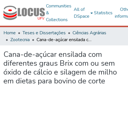
Communities
All of
Oth
&
Statistics
DSpace
inform
Collections
Home
Teses e Dissertações
Ciências Agrárias
Zootecnia
Cana-de-açúcar ensilada com diferentes graus Brix com ou sem óxido de cálcio e silagem de milho em dietas para bovino de corte
Cana-de-açúcar ensilada com
diferentes graus Brix com ou sem
óxido de cálcio e silagem de milho
em dietas para bovino de corte