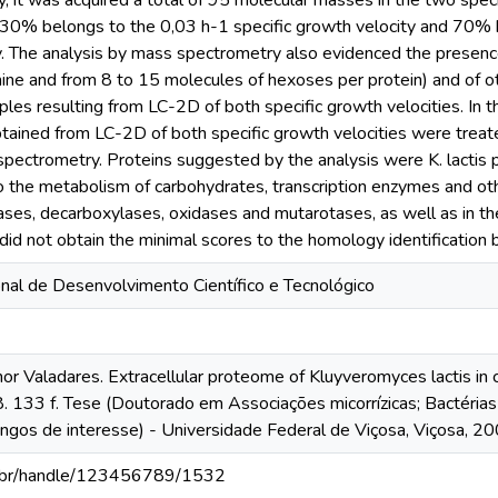
 it was acquired a total of 95 molecular masses in the two speci
30% belongs to the 0,03 h-1 specific growth velocity and 70% b
y. The analysis by mass spectrometry also evidenced the presenc
ne and from 8 to 15 molecules of hexoses per protein) and of ot
les resulting from LC-2D of both specific growth velocities. In the
tained from LC-2D of both specific growth velocities were treat
ectrometry. Proteins suggested by the analysis were K. lactis pr
o the metabolism of carbohydrates, transcription enzymes and ot
ases, decarboxylases, oxidases and mutarotases, as well as in th
did not obtain the minimal scores to the homology identification be
nal de Desenvolvimento Científico e Tecnológico
 Valadares. Extracellular proteome of Kluyveromyces lactis in c
8. 133 f. Tese (Doutorado em Associações micorrízicas; Bactérias l
ungos de interesse) - Universidade Federal de Viçosa, Viçosa, 20
fv.br/handle/123456789/1532