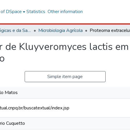
l of DSpace
Statistics
Other information
Ciências Biológicas e da Saúde
Microbiologia Agrícola
r de Kluyveromyces lactis em 
io
Simple item page
elo Matos
tual.cnpq.br/buscatextual/index.jsp
ário Cuquetto