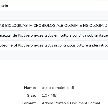
otein
IAS BIOLOGICAS::MICROBIOLOGIA::BIOLOGIA E FISIOLOGI
elular de Kluyveromyces lactis em cultura contínua sob limitaçã
roteome of Kluyveromyces lactis in continuous culture under nitrog
Name:
texto completo.pdf
Size:
1.07 MB
Format:
Adobe Portable Document Format