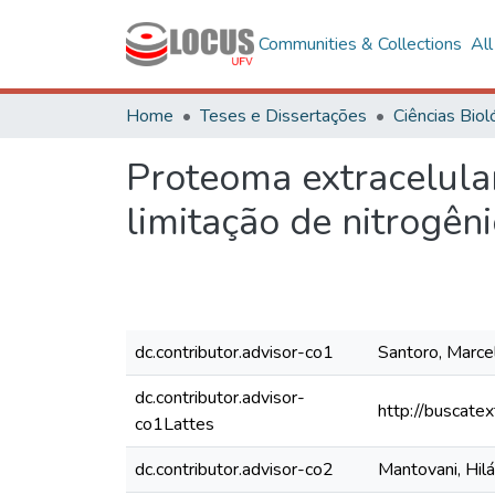
Communities & Collections
Al
Home
Teses e Dissertações
Proteoma extracelula
limitação de nitrogên
dc.contributor.advisor-co1
Santoro, Marc
dc.contributor.advisor-
http://buscatex
co1Lattes
dc.contributor.advisor-co2
Mantovani, Hil