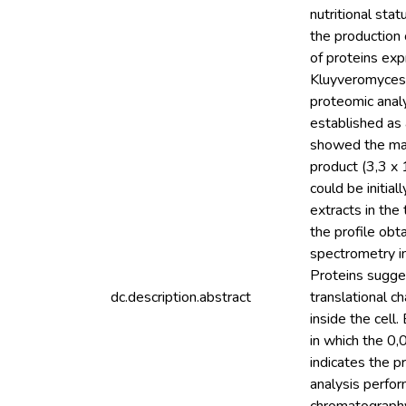
nutritional stat
the production o
of proteins exp
Kluyveromyces l
proteomic analy
established as 
showed the majo
product (3,3 x 
could be initia
extracts in th
the profile obt
spectrometry 
Proteins sugges
dc.description.abstract
translational c
inside the cell
in which the 0,
indicates the p
analysis perf