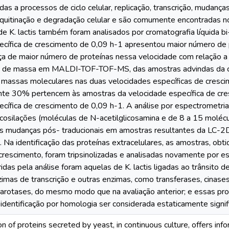
das a processos de ciclo celular, replicação, transcrição, mudanç
iquitinação e degradação celular e são comumente encontradas no 
de K. lactis também foram analisados por cromatografia líquida b
ecífica de crescimento de 0,09 h-1 apresentou maior número de 
ça de maior número de proteínas nessa velocidade com relação a 
a de massa em MALDI-TOF-TOF-MS, das amostras advindas da cr
 massas moleculares nas duas velocidades específicas de cresc
e 30% pertencem às amostras da velocidade específica de cre
ecífica de crescimento de 0,09 h-1. A análise por espectrometr
icosilações (moléculas de N-acetilglicosamina e de 8 a 15 moléc
is mudanças pós- traducionais em amostras resultantes da LC-2
 Na identificação das proteínas extracelulares, as amostras, ob
 crescimento, foram tripsinolizadas e analisadas novamente por e
idas pela análise foram aquelas de K. lactis ligadas ao trânsito
zimas de transcrição e outras enzimas, como transferases, cinases
arotases, do mesmo modo que na avaliação anterior; e essas pro
identificação por homologia ser considerada estaticamente signifi
ion of proteins secreted by yeast, in continuous culture, offers inf