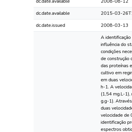
dc.date.available
2008-08-12
dc.date.available
2015-03-26T
dc.date.issued
2008-03-13
A identificação
influência do st
condições nece
de construção 
das proteínas e
cultivo em regim
em duas veloci
h-1. A velocid
(1,54 mg.L-1),
g.g-1). Atravé
duas velocidade
velocidade de 
identificação 
espectros obti