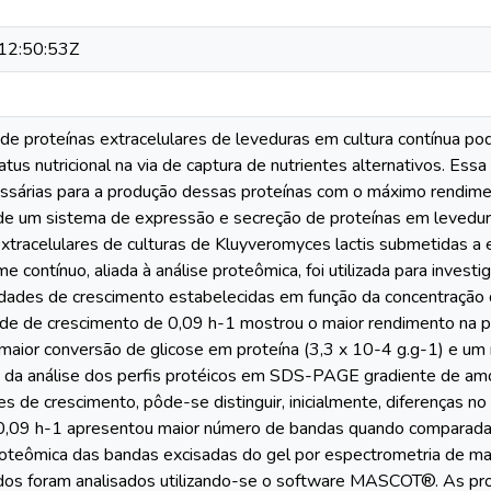
12:50:53Z
 de proteínas extracelulares de leveduras em cultura contínua p
atus nutricional na via de captura de nutrientes alternativos. Essa
ssárias para a produção dessas proteínas com o máximo rendime
de um sistema de expressão e secreção de proteínas em levedura
xtracelulares de culturas de Kluyveromyces lactis submetidas a e
e contínuo, aliada à análise proteômica, foi utilizada para investig
dades de crescimento estabelecidas em função da concentração de
ade de crescimento de 0,09 h-1 mostrou o maior rendimento na p
 maior conversão de glicose em proteína (3,3 x 10-4 g.g-1) e u
s da análise dos perfis protéicos em SDS-PAGE gradiente de amo
s de crescimento, pôde-se distinguir, inicialmente, diferenças no 
0,09 h-1 apresentou maior número de bandas quando comparada c
proteômica das bandas excisadas do gel por espectrometria d
dos foram analisados utilizando-se o software MASCOT®. As prot