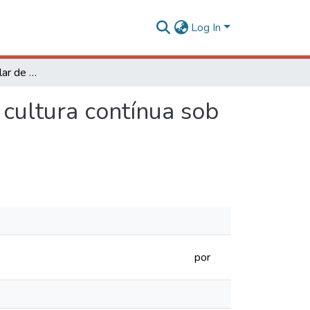
Log In
Proteoma extracelular de Kluyveromyces lactis em cultura contínua sob limitação de nitrogênio
cultura contínua sob
por