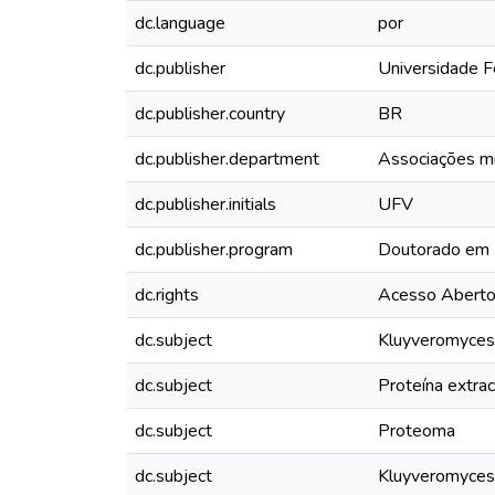
dc.language
por
dc.publisher
Universidade F
dc.publisher.country
BR
dc.publisher.department
Associações mic
dc.publisher.initials
UFV
dc.publisher.program
Doutorado em M
dc.rights
Acesso Abert
dc.subject
Kluyveromyces 
dc.subject
Proteína extrac
dc.subject
Proteoma
dc.subject
Kluyveromyces 