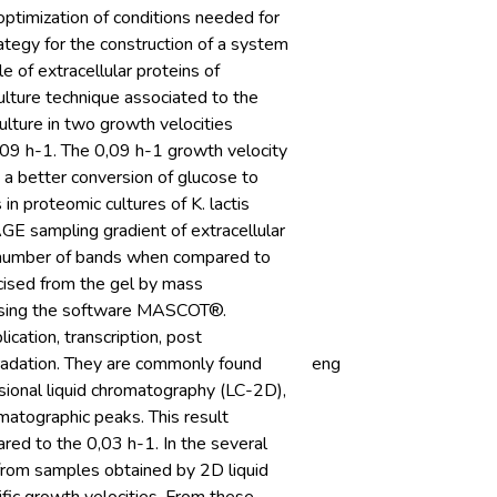
e optimization of conditions needed for
trategy for the construction of a system
 of extracellular proteins of
ulture technique associated to the
culture in two growth velocities
0,09 h-1. The 0,09 h-1 growth velocity
, a better conversion of glucose to
in proteomic cultures of K. lactis
PAGE sampling gradient of extracellular
er number of bands when compared to
xcised from the gel by mass
using the software MASCOT®.
ication, transcription, post
gradation. They are commonly found
eng
ensional liquid chromatography (LC-2D),
matographic peaks. This result
ared to the 0,03 h-1. In the several
om samples obtained by 2D liquid