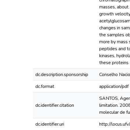
chromatography,
masses, about 
growth velocit
acetylglucosami
changes in samp
the samples ob
more by mass sp
peptides and t
kinases, hydrol
these proteins 
dc.description.sponsorship
Conselho Nacio
dc.format
application/pdf
SANTOS, Agenor
dc.identifier.citation
limitation. 200
molecular de f
dc.identifier.uri
http://locus.u