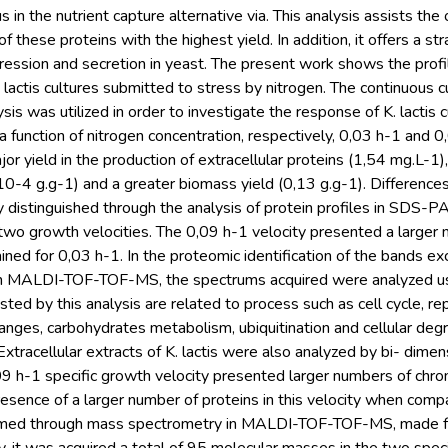
us in the nutrient capture alternative via. This analysis assists th
f these proteins with the highest yield. In addition, it offers a s
ression and secretion in yeast. The present work shows the profile
actis cultures submitted to stress by nitrogen. The continuous c
sis was utilized in order to investigate the response of K. lactis 
a function of nitrogen concentration, respectively, 0,03 h-1 and 
r yield in the production of extracellular proteins (1,54 mg.L-1)
10-4 g.g-1) and a greater biomass yield (0,13 g.g-1). Differences 
lly distinguished through the analysis of protein profiles in SDS-
e two growth velocities. The 0,09 h-1 velocity presented a larg
ained for 0,03 h-1. In the proteomic identification of the bands e
in MALDI-TOF-TOF-MS, the spectrums acquired were analyzed 
ted by this analysis are related to process such as cell cycle, repl
hanges, carbohydrates metabolism, ubiquitination and cellular de
. Extracellular extracts of K. lactis were also analyzed by bi- dim
09 h-1 specific growth velocity presented larger numbers of chro
resence of a larger number of proteins in this velocity when comp
ormed through mass spectrometry in MALDI-TOF-TOF-MS, made fr