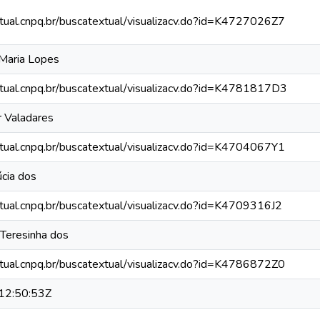
xtual.cnpq.br/buscatextual/visualizacv.do?id=K4727026Z7
 Maria Lopes
xtual.cnpq.br/buscatextual/visualizacv.do?id=K4781817D3
 Valadares
xtual.cnpq.br/buscatextual/visualizacv.do?id=K4704067Y1
úcia dos
xtual.cnpq.br/buscatextual/visualizacv.do?id=K4709316J2
 Teresinha dos
xtual.cnpq.br/buscatextual/visualizacv.do?id=K4786872Z0
12:50:53Z