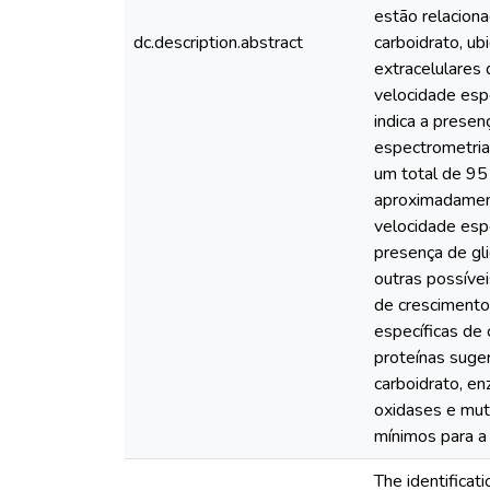
estão relaciona
dc.description.abstract
carboidrato, ub
extracelulares 
velocidade esp
indica a presen
espectrometri
um total de 95
aproximadament
velocidade esp
presença de gl
outras possíve
de crescimento.
específicas de
proteínas suger
carboidrato, en
oxidases e mut
mínimos para a 
The identificat