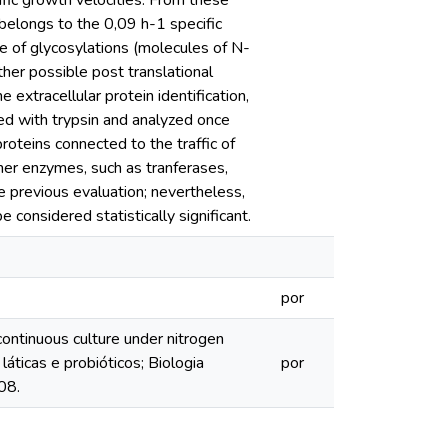
fic growth velocities. From these
elongs to the 0,09 h-1 specific
e of glycosylations (molecules of N-
her possible post translational
 extracellular protein identification,
ed with trypsin and analyzed once
oteins connected to the traffic of
her enzymes, such as tranferases,
e previous evaluation; nevertheless,
 considered statistically significant.
por
ontinuous culture under nitrogen
áticas e probióticos; Biologia
por
08.