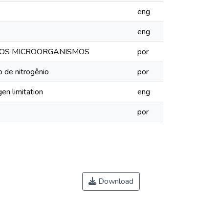
eng
eng
A DOS MICROORGANISMOS
por
o de nitrogênio
por
en limitation
eng
por
Download