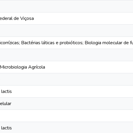
ederal de Viçosa
orrízicas; Bactérias láticas e probióticos; Biologia molecular de 
icrobiologia Agrícola
o
lactis
elular
lactis