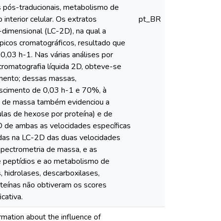
as pós-traducionais, metabolismo de
interior celular. Os extratos
pt_BR
i-dimensional (LC-2D), na qual a
picos cromatográficos, resultado que
0,03 h-1. Nas várias análises por
omatografia líquida 2D, obteve-se
imento; dessas massas,
scimento de 0,03 h-1 e 70%, à
ia de massa também evidenciou a
ulas de hexose por proteína) e de
D de ambas as velocidades específicas
tidas na LC-2D das duas velocidades
spectrometria de massa, e as
 de peptídios e ao metabolismo de
, hidrolases, descarboxilases,
teínas não obtiveram os scores
cativa.
ormation about the influence of