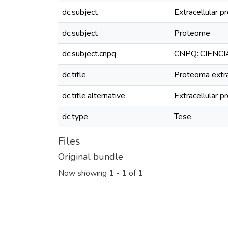
dc.subject
Extracellular pr
dc.subject
Proteome
dc.subject.cnpq
CNPQ::CIENC
dc.title
Proteoma extrac
dc.title.alternative
Extracellular p
dc.type
Tese
Files
Original bundle
Now showing
1 - 1 of 1