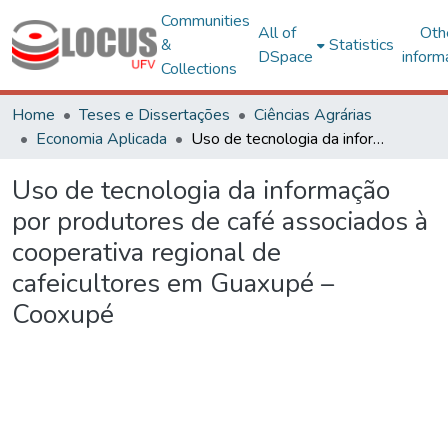
Communities
All of
Oth
&
Statistics
DSpace
inform
Collections
Home
Teses e Dissertações
Ciências Agrárias
Economia Aplicada
Uso de tecnologia da informação por produtores de café associados à cooperativa regional de cafeicultores em Guaxupé – Cooxupé
Uso de tecnologia da informação
por produtores de café associados à
cooperativa regional de
cafeicultores em Guaxupé –
Cooxupé