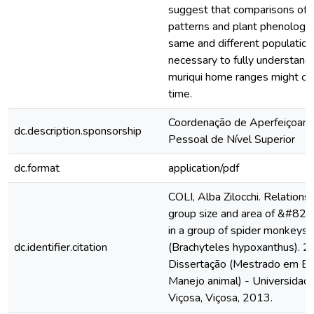
suggest that comparisons of a
patterns and plant phenology
same and different population
necessary to fully understand
muriqui home ranges might ch
time.
Coordenação de Aperfeiçoam
dc.description.sponsorship
Pessoal de Nível Superior
dc.format
application/pdf
COLI, Alba Zilocchi. Relation
group size and area of &#82
in a group of spider monkeys-
dc.identifier.citation
(Brachyteles hypoxanthus). 20
Dissertação (Mestrado em Bio
Manejo animal) - Universidad
Viçosa, Viçosa, 2013.