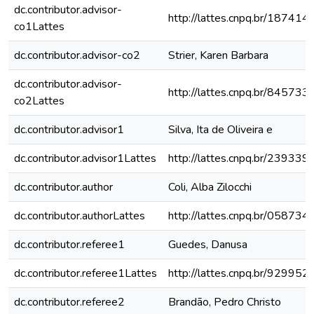
dc.contributor.advisor-
http://lattes.cnpq.br/1874
co1Lattes
dc.contributor.advisor-co2
Strier, Karen Barbara
dc.contributor.advisor-
http://lattes.cnpq.br/8457
co2Lattes
dc.contributor.advisor1
Silva, Ita de Oliveira e
dc.contributor.advisor1Lattes
http://lattes.cnpq.br/2393
dc.contributor.author
Coli, Alba Zilocchi
dc.contributor.authorLattes
http://lattes.cnpq.br/0587
dc.contributor.referee1
Guedes, Danusa
dc.contributor.referee1Lattes
http://lattes.cnpq.br/9299
dc.contributor.referee2
Brandão, Pedro Christo