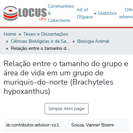
Communities
All of
Oth
&
Statistics
DSpace
inform
Collections
Home
Teses e Dissertações
Ciências Biológicas e da Saúde
Biologia Animal
Relação entre o tamanho do grupo e área de vida em um grupo de muriquis-do-norte (Brachyteles hypoxanthus)
Relação entre o tamanho do grupo e
área de vida em um grupo de
muriquis-do-norte (Brachyteles
hypoxanthus)
Simple item page
dc.contributor.advisor-co1
Souza, Vanner Boere