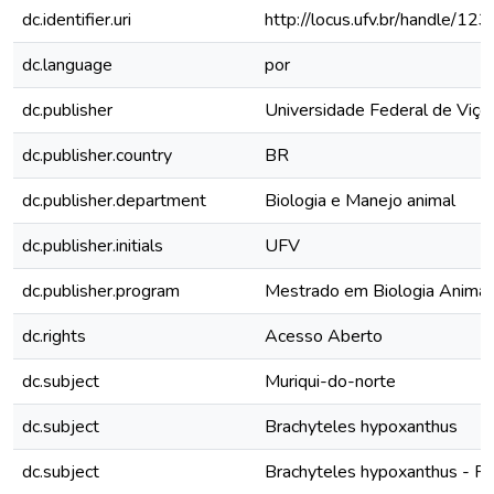
dc.identifier.uri
http://locus.ufv.br/handle/
dc.language
por
dc.publisher
Universidade Federal de Viço
dc.publisher.country
BR
dc.publisher.department
Biologia e Manejo animal
dc.publisher.initials
UFV
dc.publisher.program
Mestrado em Biologia Animal
dc.rights
Acesso Aberto
dc.subject
Muriqui-do-norte
dc.subject
Brachyteles hypoxanthus
dc.subject
Brachyteles hypoxanthus - P