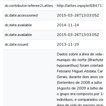
dc.contributor.referee2Lattes
http://lattes.cnpq.br/6847
dc.date.accessioned
2015-03-26T13:03:05Z
dc.date.available
2014-11-24
dc.date.available
2015-03-26T13:03:05Z
dc.date.issued
2013-11-29
Dados sobre a área de vida d
muriquis-do-norte (Brachytel
hypoxanthus) foram coletad
Feliciano Miguel Abdala, Cara
Gerais, durante dois anos con
(Setembro de 2008 a Julho d
(Agosto de 2009 a Julho de 
o grupo era composto por 1
indivíduos, e comparados com
área de vida do mesmo grupo