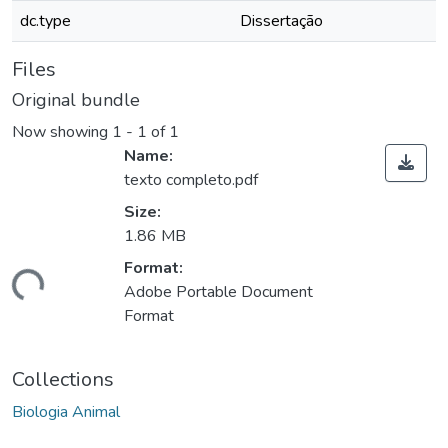
dc.type
Dissertação
Files
Original bundle
Now showing
1 - 1 of 1
Name:
texto completo.pdf
Size:
1.86 MB
ading...
Format:
Adobe Portable Document
Format
Collections
Biologia Animal