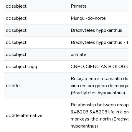
dc.subject
Primata
dc.subject
Muriqui-do-norte
dc.subject
Brachyteles hypoxanthus
dc.subject
Brachyteles hypoxanthus - Po
dc.subject
primate
dc.subject.cnpq
CNPQ::CIENCIAS BIOLOGIC
Relação entre o tamanho do g
dc.title
vida em um grupo de muriqui
(Brachyteles hypoxanthus)
Relationship between group s
&#8203;&#8203;life in a grou
dc.title.alternative
monkeys-the-north (Brachyte
hypoxanthus)