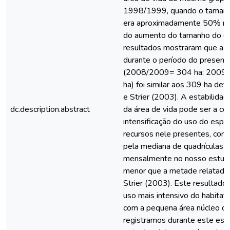
1998/1999, quando o tamanh
era aproximadamente 50% me
do aumento do tamanho do gr
resultados mostraram que a á
durante o período do present
(2008/2009= 304 ha; 2009
ha) foi similar aos 309 ha def
e Strier (2003). A estabilida
dc.description.abstract
da área de vida pode ser a co
intensificação do uso do espaç
recursos nele presentes, com
pela mediana de quadrículas v
mensalmente no nosso estudo
menor que a metade relatada 
Strier (2003). Este resultado 
uso mais intensivo do habitat
com a pequena área núcleo q
registramos durante este est