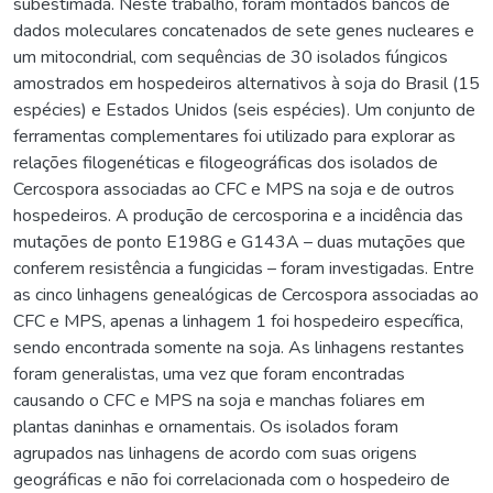
subestimada. Neste trabalho, foram montados bancos de
dados moleculares concatenados de sete genes nucleares e
um mitocondrial, com sequências de 30 isolados fúngicos
amostrados em hospedeiros alternativos à soja do Brasil (15
espécies) e Estados Unidos (seis espécies). Um conjunto de
ferramentas complementares foi utilizado para explorar as
relações filogenéticas e filogeográficas dos isolados de
Cercospora associadas ao CFC e MPS na soja e de outros
hospedeiros. A produção de cercosporina e a incidência das
mutações de ponto E198G e G143A – duas mutações que
conferem resistência a fungicidas – foram investigadas. Entre
as cinco linhagens genealógicas de Cercospora associadas ao
CFC e MPS, apenas a linhagem 1 foi hospedeiro específica,
sendo encontrada somente na soja. As linhagens restantes
foram generalistas, uma vez que foram encontradas
causando o CFC e MPS na soja e manchas foliares em
plantas daninhas e ornamentais. Os isolados foram
agrupados nas linhagens de acordo com suas origens
geográficas e não foi correlacionada com o hospedeiro de