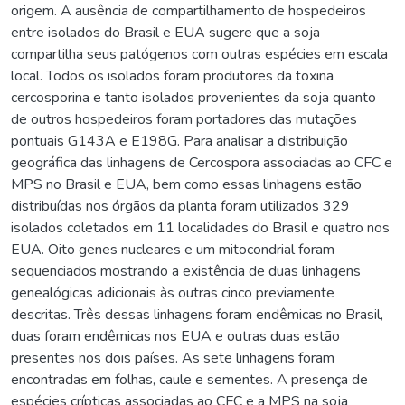
origem. A ausência de compartilhamento de hospedeiros
entre isolados do Brasil e EUA sugere que a soja
compartilha seus patógenos com outras espécies em escala
local. Todos os isolados foram produtores da toxina
cercosporina e tanto isolados provenientes da soja quanto
de outros hospedeiros foram portadores das mutações
pontuais G143A e E198G. Para analisar a distribuição
geográfica das linhagens de Cercospora associadas ao CFC e
MPS no Brasil e EUA, bem como essas linhagens estão
distribuídas nos órgãos da planta foram utilizados 329
isolados coletados em 11 localidades do Brasil e quatro nos
EUA. Oito genes nucleares e um mitocondrial foram
sequenciados mostrando a existência de duas linhagens
genealógicas adicionais às outras cinco previamente
descritas. Três dessas linhagens foram endêmicas no Brasil,
duas foram endêmicas nos EUA e outras duas estão
presentes nos dois países. As sete linhagens foram
encontradas em folhas, caule e sementes. A presença de
espécies crípticas associadas ao CFC e a MPS na soja