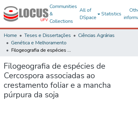
Communities
All of
Oth
&
Statistics
DSpace
inform
Collections
Home
Teses e Dissertações
Ciências Agrárias
Genética e Melhoramento
Filogeografia de espécies de Cercospora associadas ao crestamento foliar e a mancha púrpura da soja
Filogeografia de espécies de
Cercospora associadas ao
crestamento foliar e a mancha
púrpura da soja