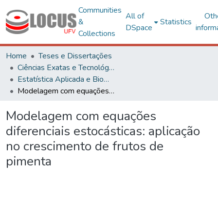
Communities
All of
Oth
&
Statistics
DSpace
inform
Collections
Home
Teses e Dissertações
Ciências Exatas e Tecnológicas
Estatística Aplicada e Biometria
Modelagem com equações diferenciais estocásticas: aplicação no crescimento de frutos de pimenta
Modelagem com equações
diferenciais estocásticas: aplicação
no crescimento de frutos de
pimenta