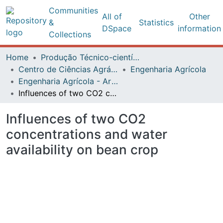
Communities
All of
Other
&
Statistics
DSpace
information
Collections
Home
Produção Técnico-científica
Centro de Ciências Agrárias
Engenharia Agrícola
Engenharia Agrícola - Artigos
Influences of two CO2 concentrations and water availability on bean crop
Influences of two CO2
concentrations and water
availability on bean crop