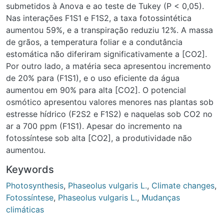
estomática não diferiram significativamente a [CO2]. Por
outro lado, a matéria seca apresentou incremento de 20%
para (F1S1), e o uso eficiente da água aumentou em 90%
para alta [CO2]. O potencial osmótico apresentou valores
menores nas plantas sob estresse hídrico (F2S2 e F1S2) e
naquelas sob CO2 no ar a 700 ppm (F1S1). Apesar do
incremento na fotossíntese sob alta [CO2], a produtividade
não aumentou.
Keywords
Photosynthesis
,
Phaseolus vulgaris L.
,
Climate changes
,
Fotossíntese
,
Phaseolus vulgaris L.
,
Mudanças climáticas
URI
http://dx.doi.org/10.1590/S0100-69162013000400012
http://www.locus.ufv.br/handle/123456789/25119
Collections
Engenharia Agrícola - Artigos