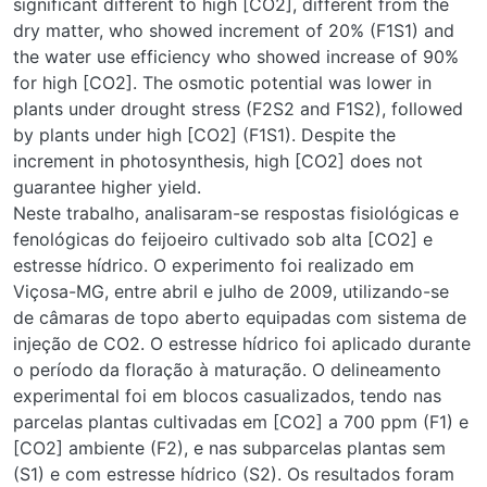
water use efficiency who showed increase of 90% for high
[CO2]. The osmotic potential was lower in plants under
drought stress (F2S2 and F1S2), followed by plants under
high [CO2] (F1S1). Despite the increment in photosynthesis,
high [CO2] does not guarantee higher yield.
Neste trabalho, analisaram-se respostas fisiológicas e
fenológicas do feijoeiro cultivado sob alta [CO2] e estresse
hídrico. O experimento foi realizado em Viçosa-MG, entre
abril e julho de 2009, utilizando-se de câmaras de topo
aberto equipadas com sistema de injeção de CO2. O
estresse hídrico foi aplicado durante o período da floração à
maturação. O delineamento experimental foi em blocos
casualizados, tendo nas parcelas plantas cultivadas em
[CO2] a 700 ppm (F1) e [CO2] ambiente (F2), e nas
subparcelas plantas sem (S1) e com estresse hídrico (S2).
Os resultados foram submetidos à Anova e ao teste de
Tukey (P < 0,05). Nas interações F1S1 e F1S2, a taxa
fotossintética aumentou 59%, e a transpiração reduziu 12%.
A massa de grãos, a temperatura foliar e a condutância