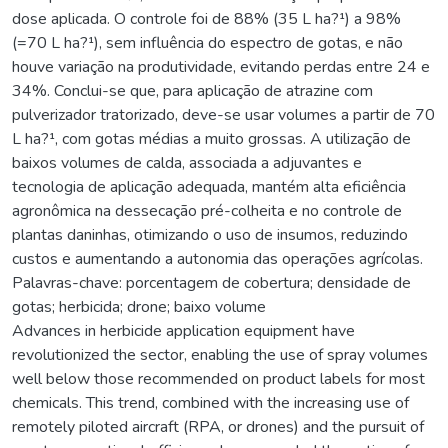
dose aplicada. O controle foi de 88% (35 L ha?¹) a 98%
(=70 L ha?¹), sem influência do espectro de gotas, e não
houve variação na produtividade, evitando perdas entre 24 e
34%. Conclui-se que, para aplicação de atrazine com
pulverizador tratorizado, deve-se usar volumes a partir de 70
L ha?¹, com gotas médias a muito grossas. A utilização de
baixos volumes de calda, associada a adjuvantes e
tecnologia de aplicação adequada, mantém alta eficiência
agronômica na dessecação pré-colheita e no controle de
plantas daninhas, otimizando o uso de insumos, reduzindo
custos e aumentando a autonomia das operações agrícolas.
Palavras-chave: porcentagem de cobertura; densidade de
gotas; herbicida; drone; baixo volume
Advances in herbicide application equipment have
revolutionized the sector, enabling the use of spray volumes
well below those recommended on product labels for most
chemicals. This trend, combined with the increasing use of
remotely piloted aircraft (RPA, or drones) and the pursuit of