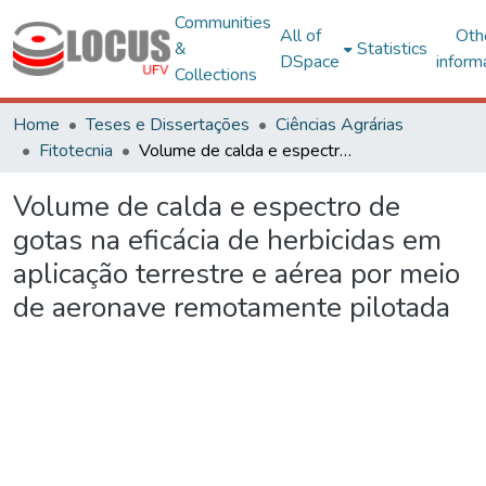
Communities
All of
Oth
&
Statistics
DSpace
inform
Collections
Home
Teses e Dissertações
Ciências Agrárias
Fitotecnia
Volume de calda e espectro de gotas na eficácia de herbicidas em aplicação terrestre e aérea por meio de aeronave remotamente pilotada
Volume de calda e espectro de
gotas na eficácia de herbicidas em
aplicação terrestre e aérea por meio
de aeronave remotamente pilotada