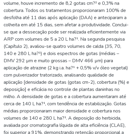
volume, houve incremento de 8,2 gotas cm?² e 0,3% na
cobertura. Todos os tratamentos proporcionaram 100% de
desfolha até 11 dias após aplicação (DAA) e anteciparam a
colheita em até 15 dias, sem afetar a produtividade. Conclui-
se que a dessecação pode ser realizada eficientemente via
ARP com volumes de 5 a 20 L ha?¹. Na segunda pesquisa
(Capítulo 2), avaliou-se quatro volumes de calda (35, 70,
140 e 280 L ha?¹) e dois espectros de gotas (médias –
DMV 292 µm e muito grossas – DMV 466 µm) para
aplicação de atrazine (2 kg i.a. ha?¹ + 0,5% v/v óleo vegetal)
com pulverizador tratorizado, analisando qualidade de
aplicação [densidade de gotas (gotas cm-2), cobertura (%) e
deposição] e eficácia no controle de plantas daninhas no
milho. A densidade de gotas e a cobertura aumentaram até
cerca de 140 L ha?¹, com tendência de estabilização. Gotas
médias proporcionaram maior densidade e cobertura nos
volumes de 140 e 280 L ha?¹. A deposição do herbicida,
avaliada por cromatografia líquida de alta eficiência (CLAE),
foi superior a 91%, demonstrando retenção proporcional a