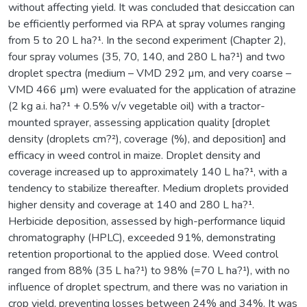
without affecting yield. It was concluded that desiccation can
be efficiently performed via RPA at spray volumes ranging
from 5 to 20 L ha?¹. In the second experiment (Chapter 2),
four spray volumes (35, 70, 140, and 280 L ha?¹) and two
droplet spectra (medium – VMD 292 µm, and very coarse –
VMD 466 µm) were evaluated for the application of atrazine
(2 kg a.i. ha?¹ + 0.5% v/v vegetable oil) with a tractor-
mounted sprayer, assessing application quality [droplet
density (droplets cm?²), coverage (%), and deposition] and
efficacy in weed control in maize. Droplet density and
coverage increased up to approximately 140 L ha?¹, with a
tendency to stabilize thereafter. Medium droplets provided
higher density and coverage at 140 and 280 L ha?¹.
Herbicide deposition, assessed by high-performance liquid
chromatography (HPLC), exceeded 91%, demonstrating
retention proportional to the applied dose. Weed control
ranged from 88% (35 L ha?¹) to 98% (=70 L ha?¹), with no
influence of droplet spectrum, and there was no variation in
crop yield, preventing losses between 24% and 34%. It was