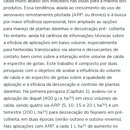
calda muito abaixo dos indicados nas bulas para a maioria dos
produtos. Essa tendência, aliada ao crescimento do uso de
aeronaves remotamente pilotada (ARP, ou drones) e à busca
por maior eficiência operacional, tem ampliado as opções
para manejo de plantas daninhas e dessecação pré- colheita.
No entanto, ainda há carência de informações técnicas sobre
a eficácia de aplicações em baixo volume, especialmente
para herbicidas translocados via xilema e dessecantes de
contato, bem como sobre a interação entre volume de calda
e espectro de gotas. Este trabalho é composto por duas
pesquisas com o objetivo de avaliar a influência do volume
de calda e do espectro de gotas sobre a qualidade de
aplicação e a eficácia da dessecação e controle de plantas
daninhas. Na primeira pesquisa (Capítulo 1), avaliou-se a
aplicação de diquat (400 g i.a. ha?¹) em cinco volumes de
calda, sendo quatro via ARP (5, 10, 15 e 20 L ha?¹) e um
terrestre (200 L ha?¹) para dessecação do feijoeiro em pré-
colheita, em duas épocas (verão-outono e outono-inverno).
Nas aplicações com ARP, a cada 1 L ha?¹ de aumento no