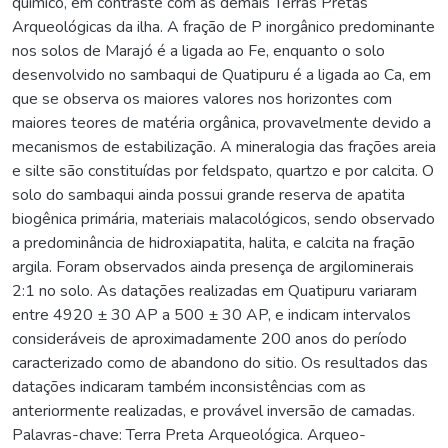
químico, em contraste com as demais Terras Pretas
Arqueológicas da ilha. A fração de P inorgânico predominante
nos solos de Marajó é a ligada ao Fe, enquanto o solo
desenvolvido no sambaqui de Quatipuru é a ligada ao Ca, em
que se observa os maiores valores nos horizontes com
maiores teores de matéria orgânica, provavelmente devido a
mecanismos de estabilização. A mineralogia das frações areia
e silte são constituídas por feldspato, quartzo e por calcita. O
solo do sambaqui ainda possui grande reserva de apatita
biogênica primária, materiais malacológicos, sendo observado
a predominância de hidroxiapatita, halita, e calcita na fração
argila. Foram observados ainda presença de argilominerais
2:1 no solo. As datações realizadas em Quatipuru variaram
entre 4920 ± 30 AP a 500 ± 30 AP, e indicam intervalos
consideráveis de aproximadamente 200 anos do período
caracterizado como de abandono do sitio. Os resultados das
datações indicaram também inconsistências com as
anteriormente realizadas, e provável inversão de camadas.
Palavras-chave: Terra Preta Arqueológica. Arqueo-