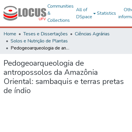
Communities
All of
Oth
&
Statistics
DSpace
inform
Collections
Home
Teses e Dissertações
Ciências Agrárias
Solos e Nutrição de Plantas
Pedogeoarqueologia de antropossolos da Amazônia Oriental: sambaquis e terras pretas de índio
Pedogeoarqueologia de
antropossolos da Amazônia
Oriental: sambaquis e terras pretas
de índio