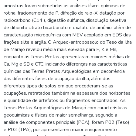
amostras foram submetidas as análises físico-químicas de
rotina, fracionamento de P, difração de raio-X, datação por
radiocarbono (C14 ), digestão sulfurica, dissolução seletiva
de ditionito citrato bicarbonato e oxalato de amônio, além de
caracterização microquímica com MEV acoplado em EDS das
frações silte e argila. O Arqueo-antropossolo do Teso da Ilha
de Marajó revelou média mais elevada para P, K e Mn,
enquanto as Terras Pretas apresentaram maiores médias de
Ca, Mg e SB e CTC, indicando diferenças nas características
químicas das Terras Pretas Arqueológicas em decorrência
das diferentes fases de ocupação da ilha, além dos
diferentes tipos de solos em que procederam-se as
ocupações, retratados também na espessura dos horizontes
e quantidade de artefatos ou fragmentos encontrados. As
Terras Pretas Arqueológicas de Marajó com características
geoquímicas e físicas de maior semelhança, segundo a
análise de componentes principais (PCA), foram P02 (Teso)
e P03 (TPA), por apresentarem maior enriquecimento