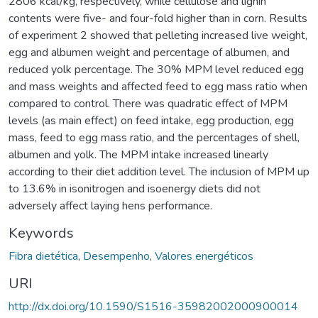
2806 kcal/kg, respectively, while cellulose and lignin
contents were five- and four-fold higher than in corn. Results
of experiment 2 showed that pelleting increased live weight,
egg and albumen weight and percentage of albumen, and
reduced yolk percentage. The 30% MPM level reduced egg
and mass weights and affected feed to egg mass ratio when
compared to control. There was quadratic effect of MPM
levels (as main effect) on feed intake, egg production, egg
mass, feed to egg mass ratio, and the percentages of shell,
albumen and yolk. The MPM intake increased linearly
according to their diet addition level. The inclusion of MPM up
to 13.6% in isonitrogen and isoenergy diets did not
adversely affect laying hens performance.
Keywords
Fibra dietética
,
Desempenho
,
Valores energéticos
URI
http://dx.doi.org/10.1590/S1516-35982002000900014