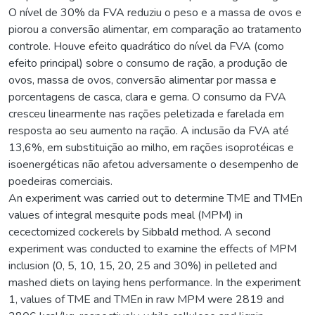
O nível de 30% da FVA reduziu o peso e a massa de ovos e
piorou a conversão alimentar, em comparação ao tratamento
controle. Houve efeito quadrático do nível da FVA (como
efeito principal) sobre o consumo de ração, a produção de
ovos, massa de ovos, conversão alimentar por massa e
porcentagens de casca, clara e gema. O consumo da FVA
cresceu linearmente nas rações peletizada e farelada em
resposta ao seu aumento na ração. A inclusão da FVA até
13,6%, em substituição ao milho, em rações isoprotéicas e
isoenergéticas não afetou adversamente o desempenho de
poedeiras comerciais.
An experiment was carried out to determine TME and TMEn
values of integral mesquite pods meal (MPM) in
cecectomized cockerels by Sibbald method. A second
experiment was conducted to examine the effects of MPM
inclusion (0, 5, 10, 15, 20, 25 and 30%) in pelleted and
mashed diets on laying hens performance. In the experiment
1, values of TME and TMEn in raw MPM were 2819 and