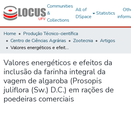
Communities
All of
Oth
&
Statistics
DSpace
inform
Collections
Home
Produção Técnico-científica
Centro de Ciências Agrárias
Zootecnia
Artigos
Valores energéticos e efeitos da inclusão da farinha integral da vagem de algaroba (Prosopis juliflora (Sw.) D.C.) em rações de poedeiras comerciais
Valores energéticos e efeitos da
inclusão da farinha integral da
vagem de algaroba (Prosopis
juliflora (Sw.) D.C.) em rações de
poedeiras comerciais