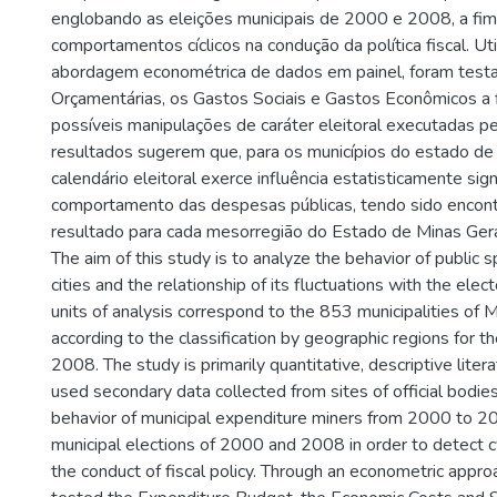
englobando as eleições municipais de 2000 e 2008, a fim
comportamentos cíclicos na condução da política fiscal. Ut
abordagem econométrica de dados em painel, foram tes
Orçamentárias, os Gastos Sociais e Gastos Econômicos a 
possíveis manipulações de caráter eleitoral executadas p
resultados sugerem que, para os municípios do estado de 
calendário eleitoral exerce influência estatisticamente sign
comportamento das despesas públicas, tendo sido enco
resultado para cada mesorregião do Estado de Minas Gera
The aim of this study is to analyze the behavior of public 
cities and the relationship of its fluctuations with the elec
units of analysis correspond to the 853 municipalities of M
according to the classification by geographic regions for 
2008. The study is primarily quantitative, descriptive liter
used secondary data collected from sites of official bodi
behavior of municipal expenditure miners from 2000 to 20
municipal elections of 2000 and 2008 in order to detect cy
the conduct of fiscal policy. Through an econometric appro