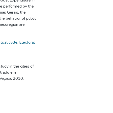
ocial Expenditure in
ure performed by the
inas Gerais, the
 the behavior of public
mesoregion are.
itical cycle
,
Electoral
udy in the cities of
strado em
 Viçosa, 2010.