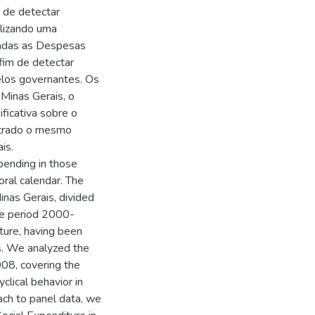
 de detectar
ilizando uma
tadas as Despesas
fim de detectar
elos governantes. Os
Minas Gerais, o
ificativa sobre o
ntrado o mesmo
is.
spending in those
toral calendar. The
inas Gerais, divided
the period 2000-
ature, having been
es. We analyzed the
08, covering the
clical behavior in
ach to panel data, we