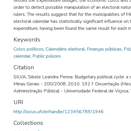
tested the Expenditure Budget, the Economic Costs and S
order to detect possible manipulation of an electoral nat
rulers. The results suggest that for the municipalities of M
electoral calendar has statistically significant influence on
expenditure, having been found the same result for each 
Keywords
Ciclos políticos
,
Calendário eleitoral
,
Finanças públicas
,
Pol
calendar
,
Public policies
Citation
SILVA, Sibele Leandra Penna. Budgetary political cycle: a st
Minas Gerais - 200/2008. 2010. 192 f. Dissertação (Me
Administração Pública) - Universidade Federal de Viçosa,
URI
http://locus.ufv.br/handle/123456789/1946
Collections