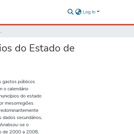
Log In
pios do Estado de Minas Gerais 2000/2008
ios do Estado de
s gastos públicos
m o calendário
municípios do estado
por mesorregiões
 predominantemente
dos dados secundários,
. Analisou-se o
do de 2000 a 2008,