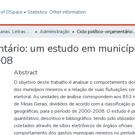
l of DSpace
Statistics
Other information
Ciências Humanas, Letras e Artes
Administração
Ciclo político-orçamentário: um estudo em municí
ntário: um estudo em municíp
008
Abstract
O objetivo deste trabalho é analisar o comportamento do
dos municípios mineiros e a relação de suas flutuações co
eleitoral. As unidades de análise correspondem aos 853 
de Minas Gerais, divididos de acordo com a classificação 
geográficas, para o período de 2000-2008. O estudo é
quantitativo, descritivo e bibliográfico, tendo sido utiliza
coletados através de sítios eletrônicos de órgãos oficiais
comportamento dos gastos municipais mineiros no perío