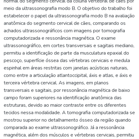
normal do segmento cervical da coluna vertebral de cães por
meio da ultrassonografia modo B. O objetivo do trabalho foi
estabelecer o papel da ultrassonografia modo B na avaliação
anatômica do segmento cervical de cães, comparando os
achados ultrassonográficos com imagens por tomografia
computadorizada e ressonância magnética. O exame
ultrassonográfico, em cortes transversais e sagitais mediano,
permitiu a identificação de parte da musculatura epaxial do
pescoço, superfície óssea das vértebras cervicais e medula
espinhal em áreas restritas com janelas acústicas naturais,
como entre a articulação atlantoccipital, áxis e atlas, e áxis e
terceira vértebra cervical. As imagens, em planos
transversais e sagitais, por ressonância magnética de baixo
campo foram superiores na identificação anatômica das
estruturas, devido ao maior contraste entre os diferentes
tecidos nessa modalidade. A tomografia computadorizada se
mostrou superior no detalhamento ósseo da região quando
comparada ao exame ultrassonográfico. Já a ressonância
magnética, além dos músculos e vértebras cervicais, permitiu