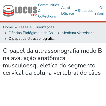
Communities
All of
Oth
&
Statistics
DSpace
inform
Collections
Home
Teses e Dissertações
Ciências Biológicas e da Saúde
Medicina Veterinária
O papel da ultrassonografia modo B na avaliação anatômica musculoesquelética do segmento cervical da coluna vertebral de cães
O papel da ultrassonografia modo B
na avaliação anatômica
musculoesquelética do segmento
cervical da coluna vertebral de cães