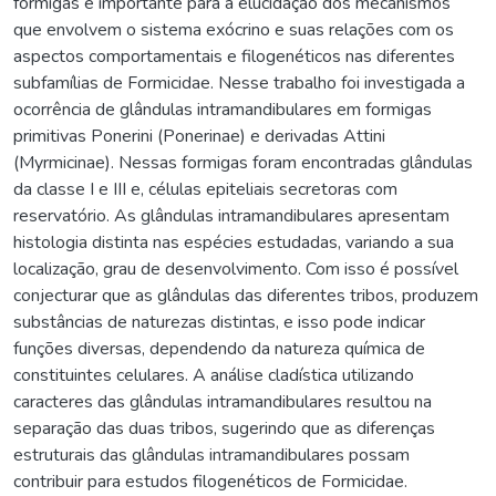
formigas é importante para a elucidação dos mecanismos
que envolvem o sistema exócrino e suas relações com os
aspectos comportamentais e filogenéticos nas diferentes
subfamílias de Formicidae. Nesse trabalho foi investigada a
ocorrência de glândulas intramandibulares em formigas
primitivas Ponerini (Ponerinae) e derivadas Attini
(Myrmicinae). Nessas formigas foram encontradas glândulas
da classe I e III e, células epiteliais secretoras com
reservatório. As glândulas intramandibulares apresentam
histologia distinta nas espécies estudadas, variando a sua
localização, grau de desenvolvimento. Com isso é possível
conjecturar que as glândulas das diferentes tribos, produzem
substâncias de naturezas distintas, e isso pode indicar
funções diversas, dependendo da natureza química de
constituintes celulares. A análise cladística utilizando
caracteres das glândulas intramandibulares resultou na
separação das duas tribos, sugerindo que as diferenças
estruturais das glândulas intramandibulares possam
contribuir para estudos filogenéticos de Formicidae.