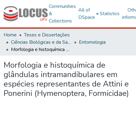
Communities
All of
Oth
&
Statistics
DSpace
inform
Collections
Home
Teses e Dissertações
Ciências Biológicas e da Saúde
Entomologia
Morfologia e histoquímica de glândulas intramandibulares em espécies representantes de Attini e Ponerini (Hymenoptera, Formicidae)
Morfologia e histoquímica de
glândulas intramandibulares em
espécies representantes de Attini e
Ponerini (Hymenoptera, Formicidae)