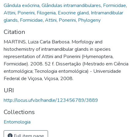
Gândula exócrina
,
Glândulas intramandibulares
,
Formicidae
,
Attini
,
Ponerini
,
Filogenia
,
Exocrine gland
,
Intramandibular
glands
,
Formicidae
,
Attini
,
Ponerini
,
Phylogeny
Citation
MARTINS, Luiza Carla Barbosa. Morfology and
histochemistry of intramandibular glands in species
representation of Attini and Ponerini (Hymenoptera,
Formicidae). 2008. 52 f. Dissertação (Mestrado em Ciência
entomológica; Tecnologia entomológica) - Universidade
Federal de Viçosa, Viçosa, 2008.
URI
http://locus.ufv.br/handle/123456789/3889
Collections
Entomologia
Full item page