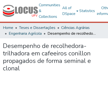
Communities
All of
Oth
&
Statistics
DSpace
inform
Collections
Home
Teses e Dissertações
Ciências Agrárias
Engenharia Agrícola
Desempenho de recolhedora-trilhadora em cafeeiros conillon propagados de forma seminal e clonal
Desempenho de recolhedora-
trilhadora em cafeeiros conillon
propagados de forma seminal e
clonal