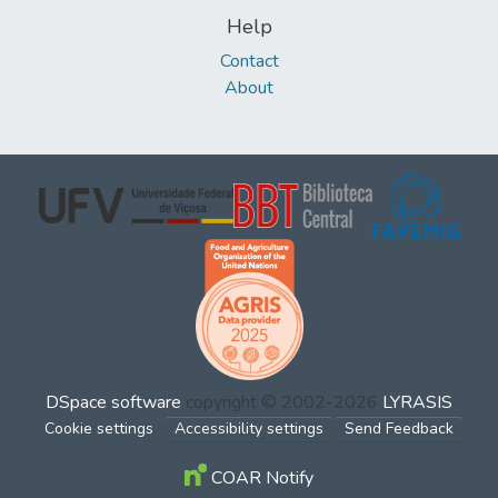
Help
Contact
About
DSpace software
copyright © 2002-2026
LYRASIS
Cookie settings
Accessibility settings
Send Feedback
COAR Notify